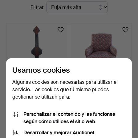
Subastas
Filtrar
Stuber's
en
Hammerschlag
curso
Usamos cookies
Algunas cookies son necesarias para utilizar el
servicio. Las cookies que tú mismo puedes
RUDI MUTH (N. 1947) –
BUTACA TAPIZADA
gestionar se utilizan para:
SILLA ESCULTÓRICA DE…
MULTICOLOR.
2 días
23 horas
Estimación
Estimación
Personalizar el contenido y las funciones
3.227 USD
87 USD
según cómo utilices el sitio web.
Desarrollar y mejorar Auctionet.
Suscribir búsqueda