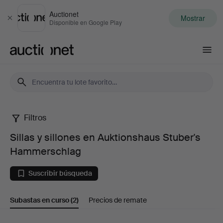
Auctionet
Mostrar
Cerrar
Disponible en Google Play
Auctionet.com
Filtros
Sillas
Sillas y sillones en Auktionshaus Stuber's
y
Hammerschlag
sillones
Suscribir búsqueda
en
Subastas en curso
(2)
Precios de remate
Auktionshaus