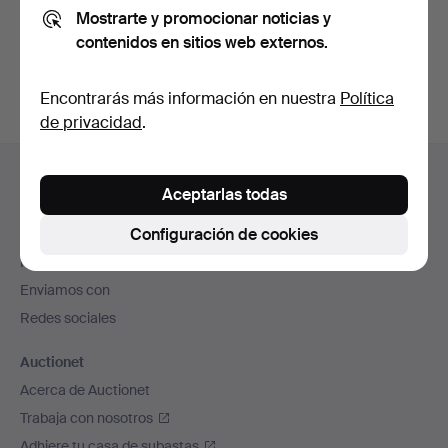
Mostrarte y promocionar noticias y
También puedes buscar en
nuestro archivo de
contenidos en sitios web externos.
subastas concluidas
.
Encontrarás más información en nuestra
Política
de privacidad
.
Navegación
Ayuda y contacto
en
Aceptarlas todas
Contacta con el servicio de atención al cliente
el
Configuración de cookies
Todas las casas de subastas
pie
Modos de pago
de
Enviamos con
página
Redes sociales
Auctionet
Acerca de Auctionet
Trabaja con nosotros
Adhiere tu casa de subastas