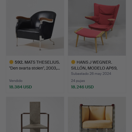
seleccionado
seleccionado
592
.
MATS THESELIUS.
HANS J WEGNER.
"Den svarta stolen", 2003,…
SILLÓN, MODELO AP69,
«NEW P…
Subastado 26 may 2024
Vendido
24 pujas
18.384 USD
18.246 USD
Lote
Lote
seleccionado
seleccionado