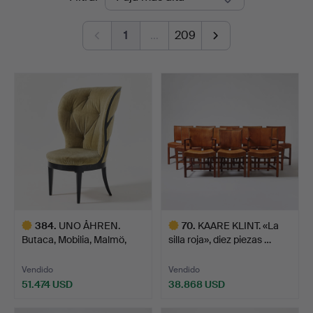
de
1
…
209
remate
384
.
UNO ÅHREN.
70
.
KAARE KLINT. «La
Butaca, Mobilia, Malmö,
silla roja», diez piezas …
hacia 1…
Vendido
Vendido
51.474 USD
38.868 USD
Lote
Lote