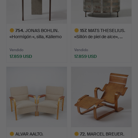
754
.
JONAS BOHLIN.
157
.
MATS THESELIUS.
«Hormigón «, silla, Källemo
«Sillón de piel de alce», …
…
Vendido
Vendido
17.859 USD
17.859 USD
Lote
Lote
seleccionado
seleccionado
ALVAR AALTO.
72
.
MARCEL BREUER.