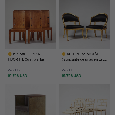
seleccionado
seleccionado
197
.
AXEL EINAR
68
.
EPHRAIM STÅHL
HJORTH. Cuatro sillas
(fabricante de sillas en Est…
«Lovö», N…
Vendido
Vendido
15.758 USD
15.758 USD
Lote
Lote
seleccionado
seleccionado