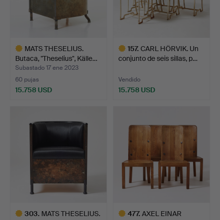
MATS THESELIUS.
157
.
CARL HÖRVIK. Un
Butaca, "Theselius", Källe…
conjunto de seis sillas, p…
Subastado 17 ene 2023
60 pujas
Vendido
15.758 USD
15.758 USD
Lote
Lote
seleccionado
seleccionado
303
.
MATS THESELIUS.
477
.
AXEL EINAR