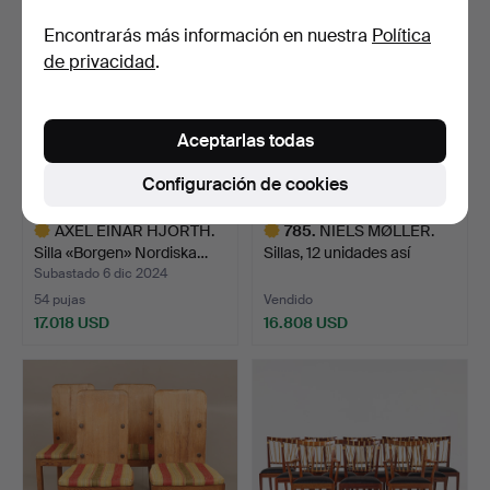
Encontrarás más información en nuestra
Política
de privacidad
.
Aceptarlas todas
Configuración de cookies
AXEL EINAR HJORTH.
785
.
NIELS MØLLER.
Silla «Borgen» Nordiska…
Sillas, 12 unidades así
como…
Subastado 6 dic 2024
54 pujas
Vendido
17.018 USD
16.808 USD
Lote
Lote
seleccionado
seleccionado