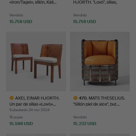
«Iron/Tagel», sillón, Käll…
HJORTH. "Lovö", sillas,
cuatro …
Vendido
Vendido
15.758 USD
15.758 USD
Lote
Lote
seleccionado
seleccionado
AXEL EINAR HJORTH.
470
.
MATS THESELIUS.
Un par de sillas «Lovö»…
"Sillón piel de alce", but…
Subastado 24 nov 2024
16 pujas
Vendido
15.588 USD
15.232 USD
Lote
Lote