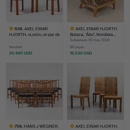
636
.
AXEL EINAR
AXEL EINAR HJORTH.
HJORTH. «Lovö», un par de
Butaca, "Åbo", Nordiska…
silla…
Subastado 30 may 2026
Vendido
86 pujas
20.485 USD
19.539 USD
Lote
Lote
seleccionado
seleccionado
758
.
HANS J WEGNER.
AXEL EINAR HJORTH.