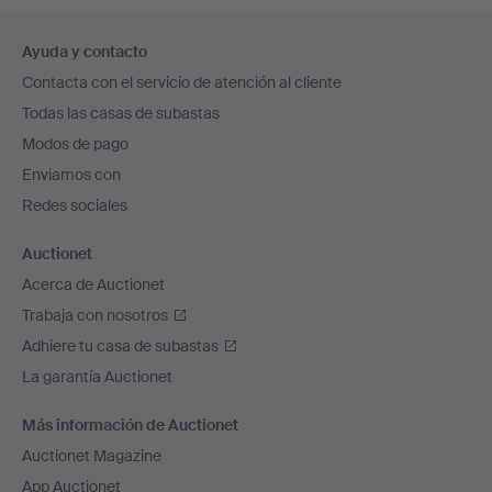
Navegación
Ayuda y contacto
en
Contacta con el servicio de atención al cliente
el
Todas las casas de subastas
pie
Modos de pago
de
Enviamos con
página
Redes sociales
Auctionet
Acerca de Auctionet
Trabaja con nosotros
Adhiere tu casa de subastas
La garantía Auctionet
Más información de Auctionet
Auctionet Magazine
App Auctionet