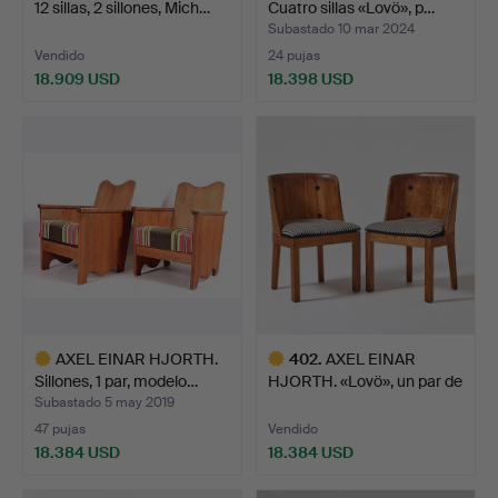
12 sillas, 2 sillones, Mich…
Cuatro sillas «Lovö», p…
Subastado 10 mar 2024
Vendido
24 pujas
18.909 USD
18.398 USD
Lote
Lote
seleccionado
seleccionado
AXEL EINAR HJORTH.
402
.
AXEL EINAR
Sillones, 1 par, modelo…
HJORTH. «Lovö», un par de
sillo…
Subastado 5 may 2019
47 pujas
Vendido
18.384 USD
18.384 USD
Lote
Lote