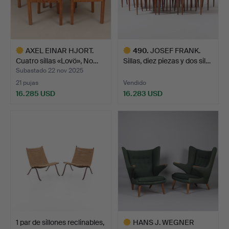
AXEL EINAR HJORT.
490
.
JOSEF FRANK.
Cuatro sillas «Lovö», No…
Sillas, diez piezas y dos sil…
Subastado 22 nov 2025
21 pujas
Vendido
16.285 USD
16.283 USD
Lote
Lote
seleccionado
seleccionado
1 par de sillones reclinables,
HANS J. WEGNER