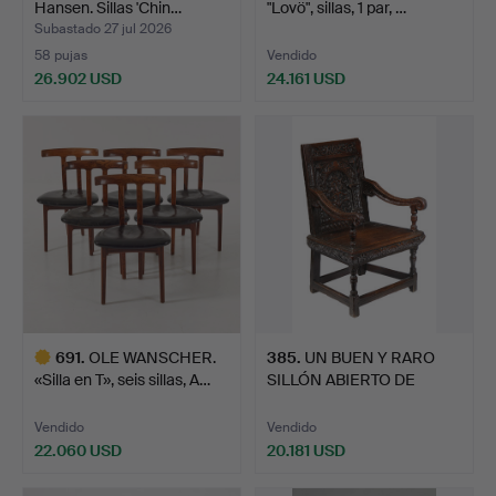
Hansen. Sillas 'Chin…
"Lovö", sillas, 1 par, …
Subastado 27 jul 2026
58 pujas
Vendido
26.902 USD
24.161 USD
Lote
seleccionado
691
.
OLE WANSCHER.
385
.
UN BUEN Y RARO
«Silla en T», seis sillas, A…
SILLÓN ABIERTO DE
ROBLE ELI…
Vendido
Vendido
22.060 USD
20.181 USD
Lote