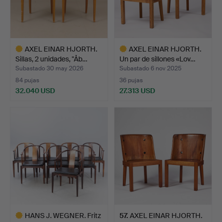
AXEL EINAR HJORTH.
AXEL EINAR HJORTH.
Sillas, 2 unidades, "Åb…
Un par de sillones «Lov…
Subastado 30 may 2026
Subastado 6 nov 2025
84 pujas
36 pujas
32.040 USD
27.313 USD
Lote
Lote
seleccionado
seleccionado
HANS J. WEGNER. Fritz
57
.
AXEL EINAR HJORTH.