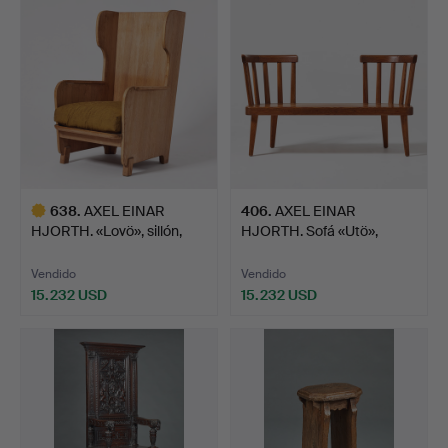
seleccionado
seleccionado
638
.
AXEL EINAR
406
.
AXEL EINAR
HJORTH. «Lovö», sillón,
HJORTH. Sofá «Utö»,
Nordisk…
Nordiska Ko…
Vendido
Vendido
15.232 USD
15.232 USD
Lote
seleccionado