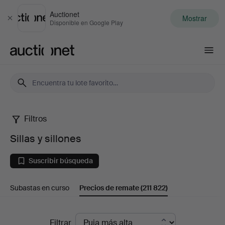
Auctionet
Mostrar
Cerrar
Disponible en Google Play
Auctionet.com
Filtros
Sillas
Sillas y sillones
y
Suscribir búsqueda
sillones
Subastas en curso
Precios de remate
(211 822)
Precios
Filtrar