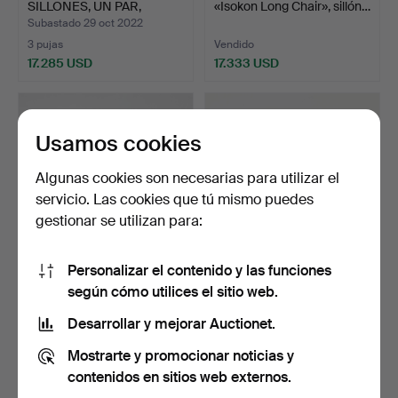
SILLONES, UN PAR,
«Isokon Long Chair», sillón…
"modelo 48"…
Subastado 29 oct 2022
3 pujas
Vendido
17.285 USD
17.333 USD
Lote
Lote
seleccionado
seleccionado
Usamos cookies
Algunas cookies son necesarias para utilizar el
servicio. Las cookies que tú mismo puedes
gestionar se utilizan para:
Personalizar el contenido y las funciones
599
.
AXEL EINAR
535
.
MATS THESELIUS.
según cómo utilices el sitio web.
HJORTH. «Funkis», un
«Hommage á Sigurd
sillón, No…
Lewerent…
Desarrollar y mejorar Auctionet.
Vendido
Vendido
Mostrarte y promocionar noticias y
17.333 USD
17.333 USD
contenidos en sitios web externos.