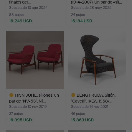
finales del…
(1914-2007). Un par de «sil…
Subastado 13 ago 2024
Subastado 28 may 2025
88 pujas
24 pujas
16.249 USD
16.184 USD
Lote
seleccionado
FINN JUHL, sillones, un
BENGT RUDA. Sillón,
par de "NV-53", Ni…
"Cavelli", IKEA. 1958/…
Subastado 10 nov 2019
Subastado 14 nov 2021
37 pujas
46 pujas
16.095 USD
15.863 USD
Lote
Lote