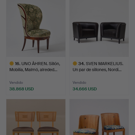
seleccionado
seleccionado
16
.
UNO ÅHREN. Sillón,
34
.
SVEN MARKELIUS.
Mobilia, Malmö, alreded…
Un par de sillones, Nordi…
Vendido
Vendido
38.868 USD
34.666 USD
Lote
Lote
seleccionado
seleccionado