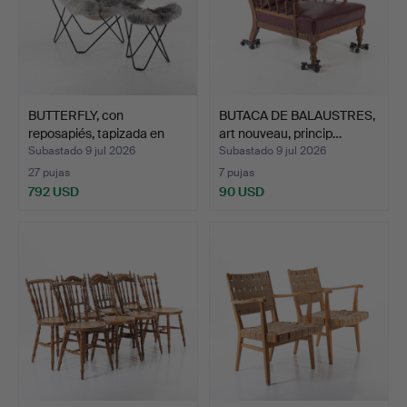
BUTTERFLY, con
BUTACA DE BALAUSTRES,
reposapiés, tapizada en
art nouveau, princip…
pie…
Subastado 9 jul 2026
Subastado 9 jul 2026
27 pujas
7 pujas
792 USD
90 USD