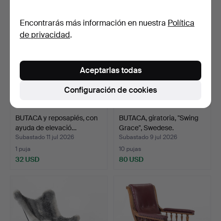
Encontrarás más información en nuestra
Política
de privacidad
.
Aceptarlas todas
Configuración de cookies
BUTACA y reposapiés, con
BUTACA, giratoria, "Swing
ayuda de elevació…
Grace", Swedese.
Subastado 11 jul 2026
Subastado 9 jul 2026
1 puja
10 pujas
32 USD
80 USD