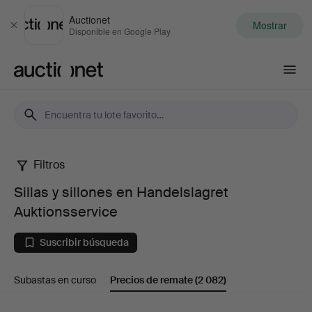
Auctionet
Mostrar
Cerrar
Disponible en Google Play
Auctionet.com
Filtros
Sillas
Sillas y sillones en Handelslagret
y
Auktionsservice
sillones
Suscribir búsqueda
en
Subastas en curso
Precios de remate
(2 082)
Handelslagret