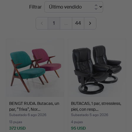
Precios
Filtrar
Auktionsservice
de
1
…
44
remate
BENGT RUDA. Butacas, un
BUTACAS, 1 par, stressless,
par, ”Triva”, Nor…
piel, con resp…
Subastado 6 ago 2026
Subastado 5 ago 2026
13 pujas
4 pujas
372 USD
95 USD