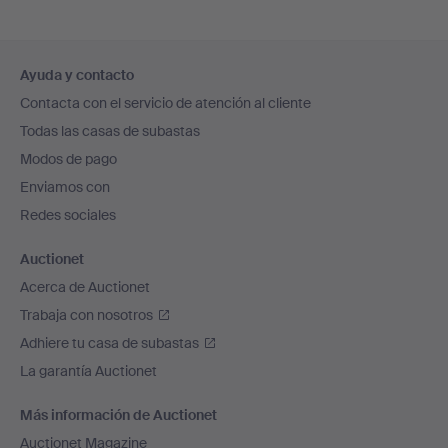
Navegación
Ayuda y contacto
en
Contacta con el servicio de atención al cliente
el
Todas las casas de subastas
pie
Modos de pago
de
Enviamos con
página
Redes sociales
Auctionet
Acerca de Auctionet
Trabaja con nosotros
Adhiere tu casa de subastas
La garantía Auctionet
Más información de Auctionet
Auctionet Magazine