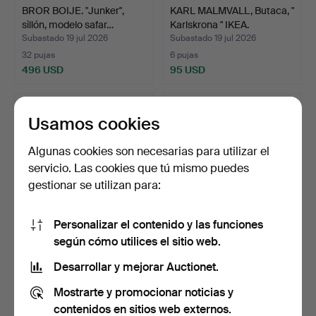
BROR BOIJE. "Junker",
KARL MALMVALL, Butaca, "
sillón, modelo safar…
Karlskrona " IKEA.
Subastado 19 jul 2026
Subastado 19 jul 2026
32 pujas
6 pujas
496 USD
95 USD
Usamos cookies
Algunas cookies son necesarias para utilizar el
servicio. Las cookies que tú mismo puedes
gestionar se utilizan para:
Personalizar el contenido y las funciones
según cómo utilices el sitio web.
BUTACA, Suecia, década
BUTACA GIRATORIA, con
de 1930.
reposapiés y respald…
Desarrollar y mejorar Auctionet.
Subastado 12 jul 2026
Subastado 12 jul 2026
Mostrarte y promocionar noticias y
2 pujas
22 pujas
37 USD
528 USD
contenidos en sitios web externos.