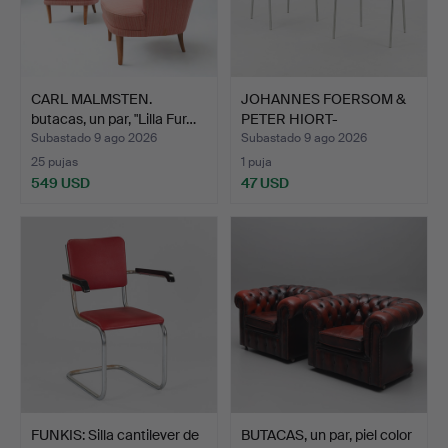
CARL MALMSTEN.
JOHANNES FOERSOM &
butacas, un par, "Lilla Fur…
PETER HIORT-
LORENZEN. P…
Subastado 9 ago 2026
Subastado 9 ago 2026
25 pujas
1 puja
549 USD
47 USD
FUNKIS: Silla cantilever de
BUTACAS, un par, piel color