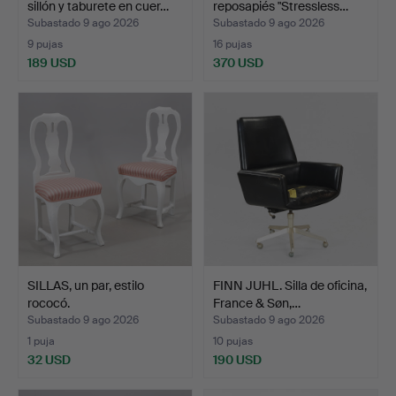
sillón y taburete en cuer…
reposapiés "Stressless…
Subastado 9 ago 2026
Subastado 9 ago 2026
9 pujas
16 pujas
189 USD
370 USD
SILLAS, un par, estilo
FINN JUHL. Silla de oficina,
rococó.
France & Søn,…
Subastado 9 ago 2026
Subastado 9 ago 2026
1 puja
10 pujas
32 USD
190 USD