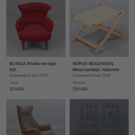
BUTACA, finales del siglo
BØRGE MOGENSEN.
XIX.
Mesa bandeja / taburete
Fa…
Subastado 9 ago 2026
Subastado 9 ago 2026
1 puja
14 pujas
32 USD
211 USD