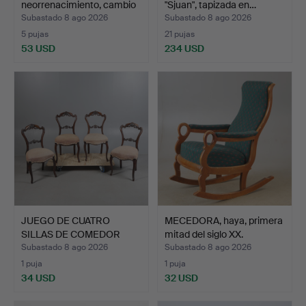
neorrenacimiento, cambio
"Sjuan", tapizada en…
de…
Subastado 8 ago 2026
Subastado 8 ago 2026
5 pujas
21 pujas
53 USD
234 USD
JUEGO DE CUATRO
MECEDORA, haya, primera
SILLAS DE COMEDOR
mitad del siglo XX.
VICTORIA…
Subastado 8 ago 2026
Subastado 8 ago 2026
1 puja
1 puja
34 USD
32 USD