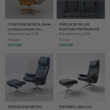
CONFORM, BUTACA. Roble
PAREJA DE SILLAS
y metal cromado con…
RÚSTICAS PINTADAS EN
AZUL…
Subastado 9 ago 2026
Subastado 9 ago 2026
20 pujas
31 pujas
950 USD
256 USD
STRESSLESS METRO
EKORNES, sillón con