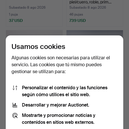
piel/cuero, roble, prim…
Subastado 8 ago 2026
Subastado 8 ago 2026
1 puja
46 pujas
37 USD
739 USD
Usamos cookies
Algunas cookies son necesarias para utilizar el
servicio. Las cookies que tú mismo puedes
gestionar se utilizan para:
Personalizar el contenido y las funciones
BUTACA GIRATORIA,
CHARLES & RAY EAMES.
según cómo utilices el sitio web.
"Coventry", Jotex.
Vitra, tres sillas ap…
Subastado 8 ago 2026
Subastado 8 ago 2026
Desarrollar y mejorar Auctionet.
10 pujas
13 pujas
Mostrarte y promocionar noticias y
159 USD
226 USD
contenidos en sitios web externos.