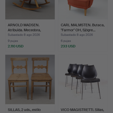
ARNOLD MADSEN.
CARL MALMSTEN. Butaca,
Atribuida. Mecedora,
"Farmor" OH, Sjögre…
"Musli…
Subastado 8 ago 2026
Subastado 8 ago 2026
9 pujas
6 pujas
2.110 USD
233 USD
SILLAS, 2 uds., estilo
VICO MAGISTRETTI. Sillas,