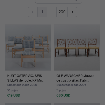
de
1
…
209
remate
KURT ØSTERVIG. SEIS
OLE WANSCHER. Juego
SILLAS de roble. KP Mø…
de cuatro sillas. Fabr…
Subastado 9 ago 2026
Subastado 9 ago 2026
10 pujas
11 pujas
619 USD
680 USD