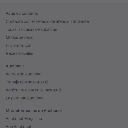
Navegación
Ayuda y contacto
en
Contacta con el servicio de atención al cliente
el
Todas las casas de subastas
pie
Modos de pago
de
Enviamos con
página
Redes sociales
Auctionet
Acerca de Auctionet
Trabaja con nosotros
Adhiere tu casa de subastas
La garantía Auctionet
Más información de Auctionet
Auctionet Magazine
App Auctionet