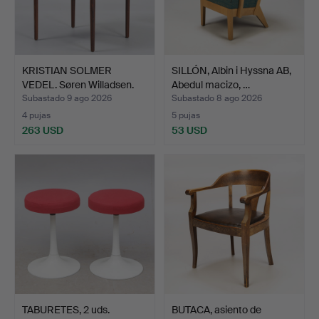
KRISTIAN SOLMER
SILLÓN, Albin i Hyssna AB,
VEDEL. Søren Willadsen.
Abedul macizo, …
Si…
Subastado 9 ago 2026
Subastado 8 ago 2026
4 pujas
5 pujas
263 USD
53 USD
TABURETES, 2 uds.
BUTACA, asiento de