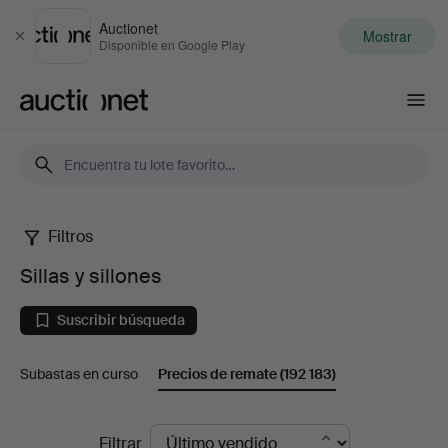
Auctionet
Mostrar
Cerrar
Disponible en Google Play
Auctionet.com
Filtros
Sillas
Sillas y sillones
y
Suscribir búsqueda
sillones
Subastas en curso
Precios de remate
(192 183)
Precios
Filtrar