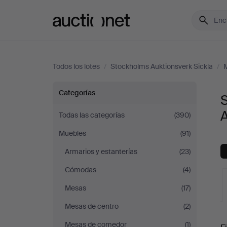
Auctionet.com
Todos los lotes
/
Stockholms Auktionsverk Sickla
/
Sillas
Categorías
S
y
A
Todas las categorías
(390)
Muebles
(91)
sillones
Armarios y estanterías
(23)
en
Cómodas
(4)
Stockholms
Mesas
(17)
Mesas de centro
(2)
Auktionsverk
S
Mesas de comedor
(1)