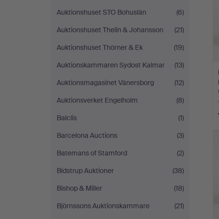
Auktionshuset STO Bohuslän
(6)
Auktionshuset Thelin & Johansson
(21)
Auktionshuset Thörner & Ek
(19)
Auktionskammaren Sydost Kalmar
(13)
Auktionsmagasinet Vänersborg
(12)
Auktionsverket Engelholm
(8)
Balclis
(1)
Barcelona Auctions
(3)
Batemans of Stamford
(2)
Bidstrup Auktioner
(38)
Bishop & Miller
(18)
Björnssons Auktionskammare
(21)