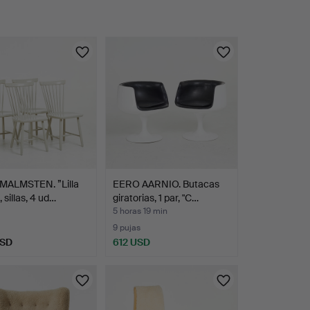
MALMSTEN. ”Lilla
EERO AARNIO. Butacas
 sillas, 4 ud…
giratorias, 1 par, "C…
5 horas 19 min
9 pujas
USD
612 USD