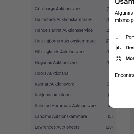
Usam
Göteborgs Auktionsverk
(31)
Algunas 
Halmstads Auktionskammare
(36)
mismo pu
Handelslagret Auktionsservice
(26)
Per
Helsingborgs Auktionskammare
(70)
Des
Hälsinglands Auktionsverk
(16)
Mos
Höganäs Auktionsverk
(10)
Höörs Auktionshall
(7)
Encontra
Kalmar Auktionsverk
(21)
Karljohan Auktioner
(8)
Karlstad Hammarö Auktionsverk
(3)
Laholms Auktionskammare
(5)
Lawrences Auctioneers
(23)