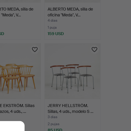
TO MEDA, silla de
ALBERTO MEDA, silla de
 ''Meda'', V…
oficina ''Meda'', V…
4 días
1 puja
SD
159 USD
 EKSTRÖM. Sillas
JERRY HELLSTRÖM.
azos, 4 uds., …
Sillas, 4 uds., modelo S …
3 días
2 pujas
SD
85 USD