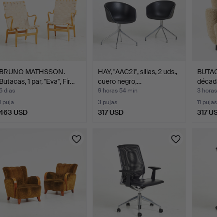
BRUNO MATHSSON.
HAY, "AAC21", sillas, 2 uds.,
BUTAC
Butacas, 1 par, "Eva", Fir…
cuero negro,…
década
6 días
9 horas 54 min
3 hora
1 puja
3 pujas
11 pujas
463 USD
317 USD
317 U