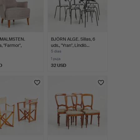
 MALMSTEN.
BJÖRN ALGE. Sillas, 6
, "Farmor",
uds., "Yran", Lindlö…
ría…
5 días
1 puja
D
32 USD