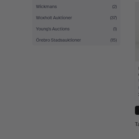
Wickmans
(2)
Woxholt Auktioner
(37)
Young's Auctions
(1)
Örebro Stadsauktioner
(15)
T