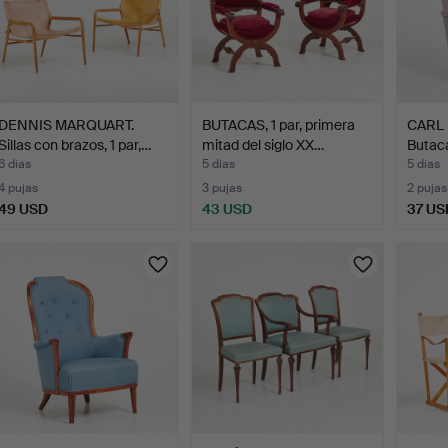
DENNIS MARQUART.
BUTACAS, 1 par, primera
CARL
Sillas con brazos, 1 par,…
mitad del siglo XX…
Butaca
tapice
6 días
5 días
5 días
4 pujas
3 pujas
2 pujas
49 USD
43 USD
37 US