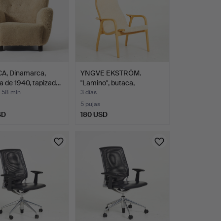
A, Dinamarca,
YNGVE EKSTRÖM.
 de 1940, tapizad…
"Lamino", butaca,
estructur…
s 58 min
3 días
5 pujas
SD
180 USD