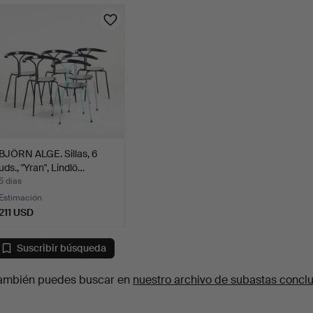
BJÖRN ALGE. Sillas, 6
uds., "Yran", Lindlö…
5 días
Estimación
211 USD
Suscribir búsqueda
ambién puedes buscar en
nuestro archivo de subastas concl