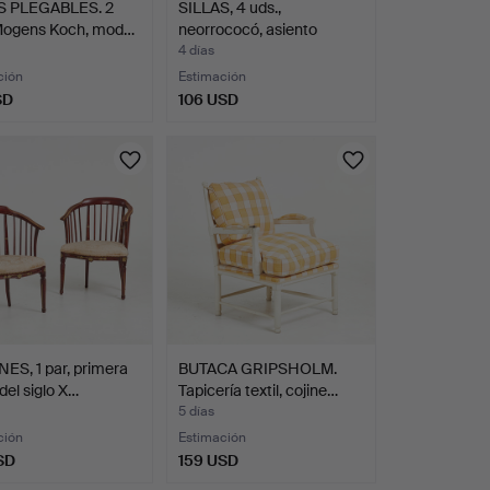
S PLEGABLES. 2
SILLAS, 4 uds.,
 Mogens Koch, mod…
neorrococó, asiento
tapiza…
4 días
ción
Estimación
SD
106 USD
ES, 1 par, primera
BUTACA GRIPSHOLM.
del siglo X…
Tapicería textil, cojine…
5 días
ción
Estimación
SD
159 USD