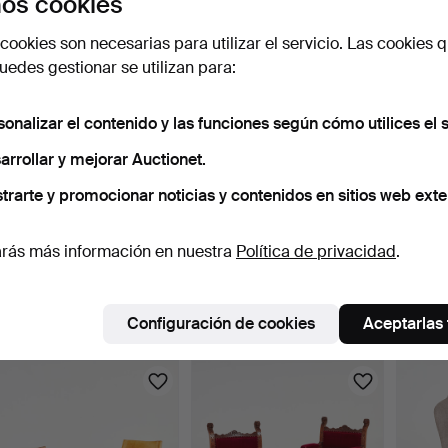
os cookies
cookies son necesarias para utilizar el servicio. Las cookies q
edes gestionar se utilizan para:
sonalizar el contenido y las funciones según cómo utilices el s
arrollar y mejorar Auctionet.
trarte y promocionar noticias y contenidos en sitios web exte
GUNILLA ALLARD.
SILLA DE OFICINA,
SILLAS
rás más información en nuestra
Política de privacidad
.
Butaca, "Cinema", para
estructura de roble y hi…
"Janin
Lam…
6 días
7 horas 57 min
6 días
4 pujas
10 pujas
3 pujas
Configuración de cookies
Aceptarlas
74 USD
64 USD
64 U