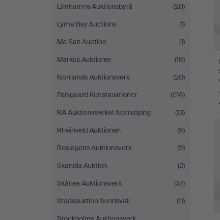
Limhamns Auktionsbyrå
(20)
Lyme Bay Auctions
(1)
Ma San Auction
(1)
Markus Auktioner
(16)
Norrlands Auktionsverk
(20)
Palsgaard Kunstauktioner
(126)
RA Auktionsverket Norrköping
(13)
Rheinveld Auktionen
(9)
Roslagens Auktionsverk
(9)
Skandia Auktion
(2)
Skånes Auktionsverk
(37)
Stadsauktion Sundsvall
(11)
Stockholms Auktionsverk