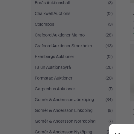
Borås Auktionshall
(3)
Chalkwell Auctions
(12)
Colombos
(3)
Crafoord Auktioner Malmö
(28)
Crafoord Auktioner Stockholm
(43)
Ekenbergs Auktioner
(12)
Falun Auktionsbyrå
(26)
Formstad Auktioner
(20)
Garpenhus Auktioner
(7)
Gomér & Andersson Jönköping
(34)
Gomér & Andersson Linköping
(9)
Gomér & Andersson Norrköping
(7)
Gomér & Andersson Nyköping
(21)