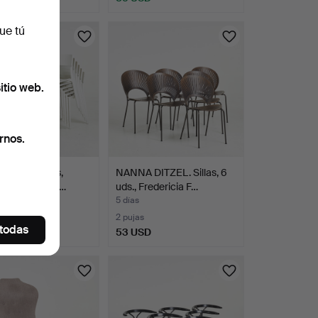
ue tú
itio web.
rnos.
, 12 unidades,
NANNA DITZEL. Sillas, 6
ge", apilables,…
uds., Fredericia F…
5 días
2 pujas
 todas
SD
53 USD