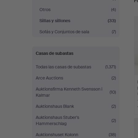
Fi
Sickla
Otros
(4)
c
Sillas y sillones
(33)
Sofás y Conjuntos de sala
(7)
Casas de subastas
Todas las casas de subastas
(1.371)
Arce Auctions
(2)
Auktionsfirma Kenneth Svensson i
(10)
Kalmar
Auktionshaus Blank
(2)
Auktionshaus Stuber's
(2)
Hammerschlag
Auktionshuset Kolonn
(38)