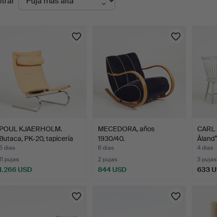
ltrar
en
urso
POUL KJAERHOLM.
MECEDORA, años
CARL 
Butaca, PK-20, tapicería
1930/40.
Åland”,
d…
5 días
6 días
4 días
11 pujas
2 pujas
3 pujas
1.266 USD
844 USD
633 