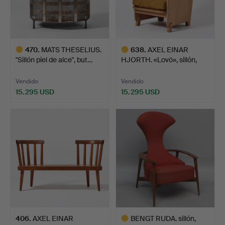
470
.
MATS THESELIUS.
638
.
AXEL EINAR
"Sillón piel de alce", but…
HJORTH. «Lovö», sillón,
Nordisk…
Vendido
Vendido
15.295 USD
15.295 USD
Lote
Lote
seleccionado
seleccionado
406
.
AXEL EINAR
BENGT RUDA. sillón,