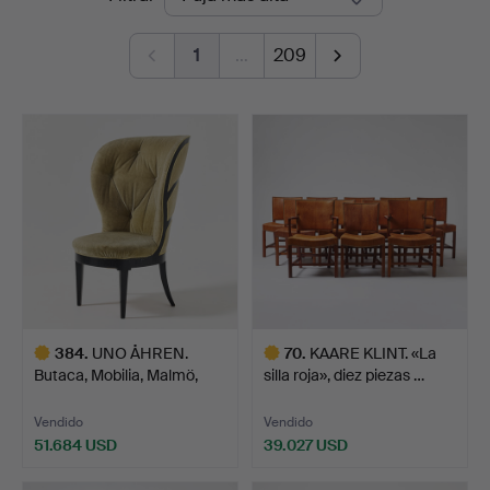
de
1
…
209
remate
384
.
UNO ÅHREN.
70
.
KAARE KLINT. «La
Butaca, Mobilia, Malmö,
silla roja», diez piezas …
hacia 1…
Vendido
Vendido
51.684 USD
39.027 USD
Lote
Lote