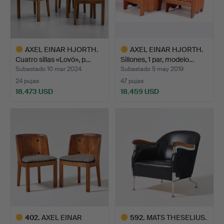
AXEL EINAR HJORTH.
AXEL EINAR HJORTH.
Cuatro sillas «Lovö», p…
Sillones, 1 par, modelo…
Subastado 10 mar 2024
Subastado 5 may 2019
24 pujas
47 pujas
18.473 USD
18.459 USD
Lote
Lote
seleccionado
seleccionado
402
.
AXEL EINAR
592
.
MATS THESELIUS.