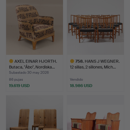
seleccionado
AXEL EINAR HJORTH.
758
.
HANS J WEGNER.
Butaca, "Åbo", Nordiska…
12 sillas, 2 sillones, Mich…
Subastado 30 may 2026
86 pujas
Vendido
19.619 USD
18.986 USD
Lote
Lote
seleccionado
seleccionado