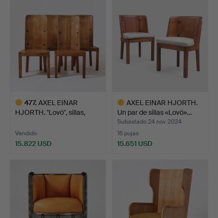
seleccionado
seleccionado
477
.
AXEL EINAR
AXEL EINAR HJORTH.
HJORTH. "Lovö", sillas,
Un par de sillas «Lovö»…
cuatro …
Subastado 24 nov 2024
Vendido
16 pujas
15.822 USD
15.651 USD
Lote
Lote
seleccionado
seleccionado