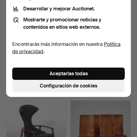
seleccionado
seleccionado
Desarrollar y mejorar Auctionet.
Mostrarte y promocionar noticias y
contenidos en sitios web externos.
Encontrarás más información en nuestra
Política
de privacidad
.
1 par de sillones reclinables,
FINN JUHL, sillones, un
finales del…
par de "NV-53", Ni…
Aceptarlas todas
Subastado 13 ago 2024
Subastado 10 nov 2019
88 pujas
37 pujas
Configuración de cookies
16.315 USD
16.161 USD
Lote
seleccionado