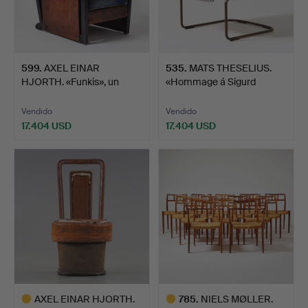
599
.
AXEL EINAR
535
.
MATS THESELIUS.
HJORTH. «Funkis», un
«Hommage á Sigurd
sillón, No…
Lewerent…
Vendido
Vendido
17.404 USD
17.404 USD
AXEL EINAR HJORTH.
785
.
NIELS MØLLER.