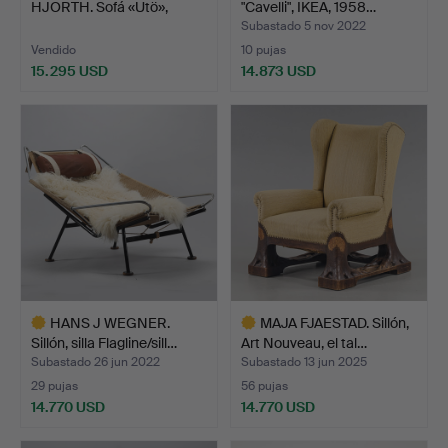
HJORTH. Sofá «Utö»,
"Cavelli", IKEA, 1958…
Nordiska Ko…
Subastado 5 nov 2022
Vendido
10 pujas
15.295 USD
14.873 USD
Lote
seleccionado
HANS J WEGNER.
MAJA FJAESTAD. Sillón,
Sillón, silla Flagline/sill…
Art Nouveau, el tal…
Subastado 26 jun 2022
Subastado 13 jun 2025
29 pujas
56 pujas
14.770 USD
14.770 USD
Lote
Lote