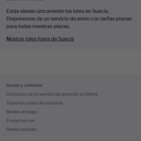
Estás viendo únicamente los lotes en Suecia.
Disponemos de un servicio de envío con tarifas planas
para todas nuestras piezas.
Mostrar lotes fuera de Suecia
Navegación
Ayuda y contacto
en
Contacta con el servicio de atención al cliente
el
Todas las casas de subastas
pie
Modos de pago
de
Enviamos con
página
Redes sociales