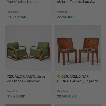
"Lovö", sillas, 1 par, …
«Silla en T», seis sillas, A…
Vendido
Vendido
24.260 USD
22.151 USD
Lote
seleccionado
723
.
ALVAR AALTO. Un par
636
.
AXEL EINAR
de sillones «Paimio ac…
HJORTH. «Lovö», un par de
silla…
Vendido
Vendido
21.096 USD
20.568 USD
Lote