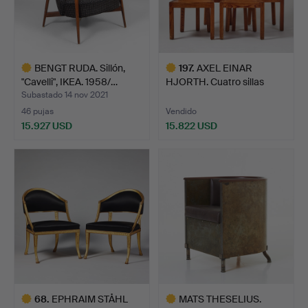
BENGT RUDA. Sillón,
197
.
AXEL EINAR
"Cavelli", IKEA. 1958/…
HJORTH. Cuatro sillas
«Lovö», N…
Subastado 14 nov 2021
46 pujas
Vendido
15.927 USD
15.822 USD
Lote
Lote
seleccionado
seleccionado
68
.
EPHRAIM STÅHL
MATS THESELIUS.