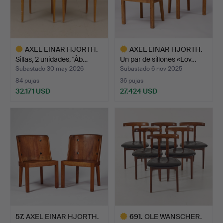
AXEL EINAR HJORTH.
AXEL EINAR HJORTH.
Sillas, 2 unidades, "Åb…
Un par de sillones «Lov…
Subastado 30 may 2026
Subastado 6 nov 2025
84 pujas
36 pujas
32.171 USD
27.424 USD
Lote
Lote
seleccionado
seleccionado
57
.
AXEL EINAR HJORTH.
691
.
OLE WANSCHER.