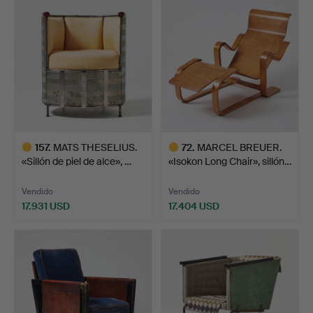
seleccionado
seleccionado
157
.
MATS THESELIUS.
72
.
MARCEL BREUER.
«Sillón de piel de alce», …
«Isokon Long Chair», sillón…
Vendido
Vendido
17.931 USD
17.404 USD
Lote
Lote
seleccionado
seleccionado