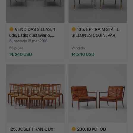
VENDIDAS SILLAS, 4
135
.
EPHRAIM STÅHL,
uds. Estilo gustaviano,…
SILLONES COJÍN, PAR.
Subastado 15 mar 2018
55 pujas
Vendido
14.240 USD
14.240 USD
Lote
Lote
seleccionado
seleccionado
125
.
JOSEF FRANK. Un
238
.
IB KOFOD