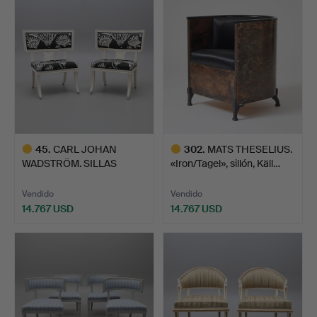
seleccionado
seleccionado
45
.
CARL JOHAN
302
.
MATS THESELIUS.
WADSTRÖM. SILLAS
«Iron/Tagel», sillón, Käll…
SULLAS, PAR, G…
Vendido
Vendido
14.767 USD
14.767 USD
Lote
Lote
seleccionado
seleccionado