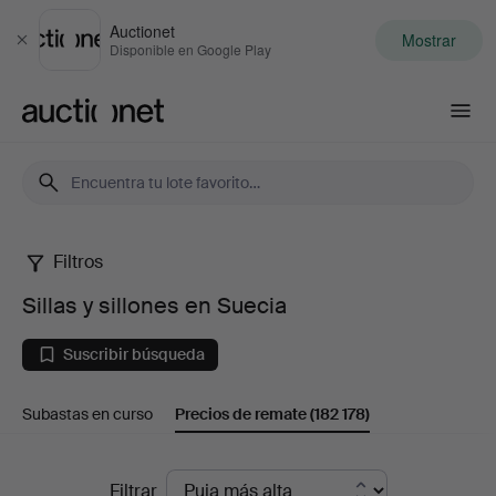
Auctionet
Mostrar
Cerrar
Disponible en Google Play
Auctionet.com
Filtros
Sillas
Sillas y sillones en Suecia
y
Suscribir búsqueda
sillones
Subastas en curso
Precios de remate
(182 178)
en
Suecia
Precios
Filtrar