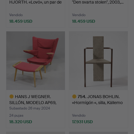
HJORTH. «Lovö», un par de
"Den svarta stolen", 2003,…
sillo…
Vendido
Vendido
18.459 USD
18.459 USD
Lote
Lote
seleccionado
seleccionado
HANS J WEGNER.
754
.
JONAS BOHLIN.
SILLÓN, MODELO AP69,
«Hormigón «, silla, Källemo
«NEW P…
…
Subastado 26 may 2024
24 pujas
Vendido
18.320 USD
17.931 USD
Lote
Lote