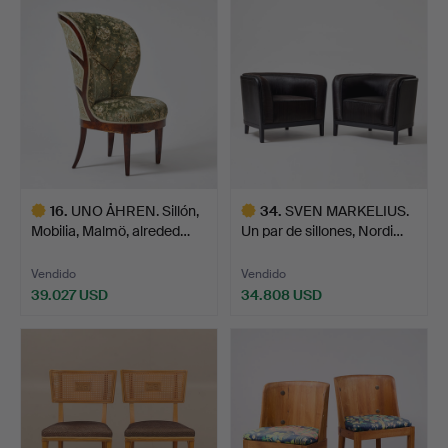
seleccionado
seleccionado
16
.
UNO ÅHREN. Sillón,
34
.
SVEN MARKELIUS.
Mobilia, Malmö, alreded…
Un par de sillones, Nordi…
Vendido
Vendido
39.027 USD
34.808 USD
Lote
Lote
seleccionado
seleccionado