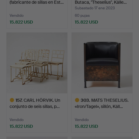
(fabricante de sillas en Est…
Butaca, "Theselius", Källe…
Subastado 17 ene 2023
Vendido
60 pujas
15.822 USD
15.822 USD
Lote
Lote
seleccionado
seleccionado
157
.
CARL HÖRVIK. Un
303
.
MATS THESELIUS.
conjunto de seis sillas, p…
«Iron/Tagel», sillón, Käll…
Vendido
Vendido
15.822 USD
15.822 USD
Lote
Lote