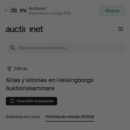
Auctionet
Mostrar
Cerrar
Disponible en Google Play
Auctionet.com
Filtros
Sillas
Sillas y sillones en Helsingborgs
y
Auktionskammare
sillones
Suscribir búsqueda
en
Subastas en curso
Precios de remate
(11 813)
Helsingborgs