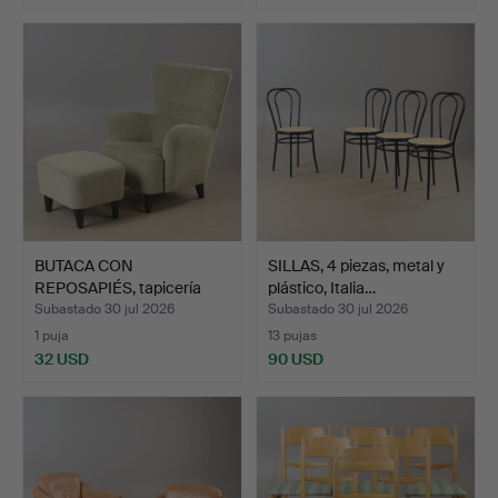
BUTACA CON
SILLAS, 4 piezas, metal y
REPOSAPIÉS, tapicería
plástico, Italia…
textil, M…
Subastado 30 jul 2026
Subastado 30 jul 2026
1 puja
13 pujas
32 USD
90 USD