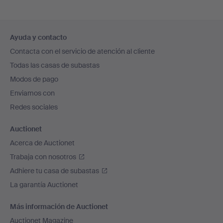
Navegación
Ayuda y contacto
en
Contacta con el servicio de atención al cliente
el
Todas las casas de subastas
pie
Modos de pago
de
Enviamos con
página
Redes sociales
Auctionet
Acerca de Auctionet
Trabaja con nosotros
Adhiere tu casa de subastas
La garantía Auctionet
Más información de Auctionet
Auctionet Magazine