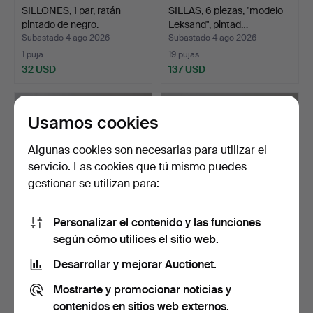
SILLONES, 1 par, ratán
SILLAS, 6 piezas, "modelo
pintado de negro.
Leksand", pintad…
Subastado 4 ago 2026
Subastado 4 ago 2026
1 puja
19 pujas
32 USD
137 USD
Usamos cookies
Algunas cookies son necesarias para utilizar el
servicio. Las cookies que tú mismo puedes
gestionar se utilizan para:
Personalizar el contenido y las funciones
según cómo utilices el sitio web.
JUEGO DE COMEDOR, 9
ESCALERA DE PELDAÑO,
piezas, tejo, estilo i…
AWAB, metal.
Desarrollar y mejorar Auctionet.
Subastado 4 ago 2026
Subastado 4 ago 2026
Mostrarte y promocionar noticias y
11 pujas
5 pujas
127 USD
53 USD
contenidos en sitios web externos.