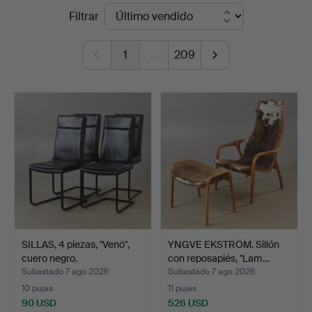
Precios
Filtrar
Auktionskammare
de
1
…
209
remate
SILLAS, 4 piezas, "Venö",
YNGVE EKSTRÖM. Sillón
cuero negro.
con reposapiés, "Lam…
Subastado 7 ago 2026
Subastado 7 ago 2026
10 pujas
11 pujas
90 USD
526 USD