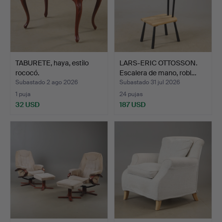
TABURETE, haya, estilo
LARS-ERIC OTTOSSON.
rococó.
Escalera de mano, robl…
Subastado 2 ago 2026
Subastado 31 jul 2026
1 puja
24 pujas
32 USD
187 USD