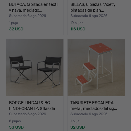
BUTACA, tapizada en textil
SILLAS, 6 piezas, "Axet",
y haya, mediado…
pintadas de blan…
Subastado 6 ago 2026
Subastado 6 ago 2026
1 puja
19 pujas
32 USD
116 USD
BÖRGE LINDAU & BO
TABURETE ESCALERA,
LINDECRANTZ. Sillas de
metal, mediados del sig…
d…
Subastado 6 ago 2026
Subastado 6 ago 2026
6 pujas
1 puja
53 USD
32 USD