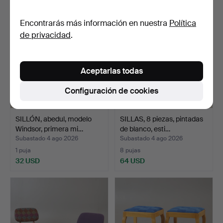
Encontrarás más información en nuestra
Política
de privacidad
.
Aceptarlas todas
Configuración de cookies
SILLÓN, abedul, modelo
SILLAS, 8 piezas, pintadas
Windsor, primera mi…
de blanco, esti…
Subastado 4 ago 2026
Subastado 4 ago 2026
1 puja
8 pujas
32 USD
64 USD