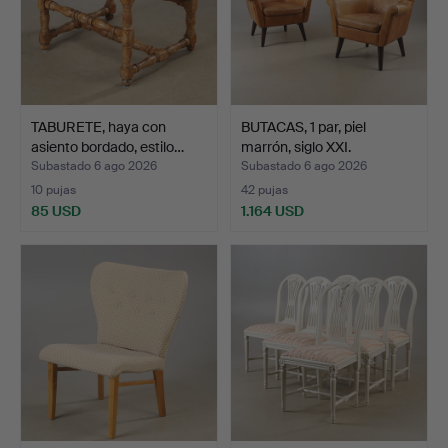
TABURETE, haya con
BUTACAS, 1 par, piel
asiento bordado, estilo…
marrón, siglo XXI.
Subastado 6 ago 2026
Subastado 6 ago 2026
10 pujas
42 pujas
85 USD
1.164 USD