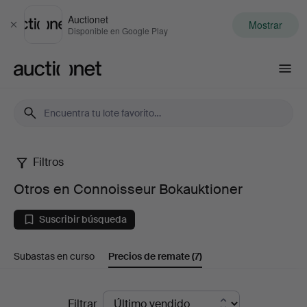
Auctionet
Mostrar
Cerrar
Disponible en Google Play
Auctionet.com
Filtros
Otros
Otros en Connoisseur Bokauktioner
en
Suscribir búsqueda
Connoisseur
Subastas en curso
Precios de remate
(7)
Bokauktioner
Precios
Filtrar