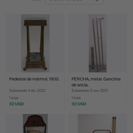
de
remate
Pedestal de mármol. 1900.
PERCHA, metal. Ganchos
de ancla.
Subastado 4 dic 2022
Subastado 3 nov 2021
1 puja
1 puja
32 USD
32 USD