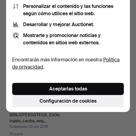
Personalizar el contenido y las funciones
FRATELLI REGUITTI, ayuda
escalera de biblioteca.
según cómo utilices el sitio web.
de cámara, Italia…
Desarrollar y mejorar Auctionet.
Subastado 6 oct 2021
Subastado 5 nov 2019
17 pujas
22 pujas
Mostrarte y promocionar noticias y
127 USD
180 USD
contenidos en sitios web externos.
Encontrarás más información en nuestra
Política
de privacidad
.
Aceptarlas todas
Configuración de cookies
BIBLIOTEKSSTEGE. Estilo
inglés, caoba, seg…
Subastado 22 abr 2019
31 pujas