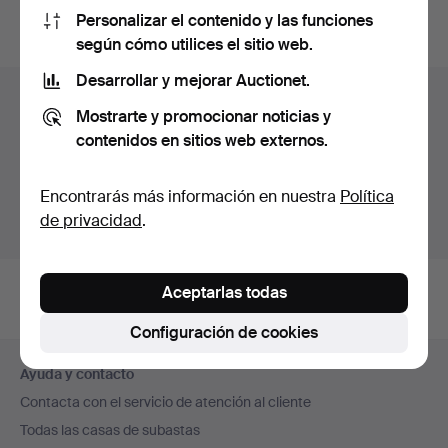
Personalizar el contenido y las funciones
subastas concluidas
.
según cómo utilices el sitio web.
Desarrollar y mejorar Auctionet.
Lotes en Suecia
Mostrarte y promocionar noticias y
Estás viendo únicamente los lotes en Suecia.
contenidos en sitios web externos.
Disponemos de un servicio de envío con tarifas planas
para todas nuestras piezas.
Encontrarás más información en nuestra
Política
de privacidad
.
Mostrar lotes fuera de Suecia
Aceptarlas todas
Configuración de cookies
Navegación
Ayuda y contacto
en
Contacta con el servicio de atención al cliente
el
Todas las casas de subastas
pie