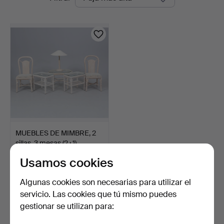
en
Linköping
curso
MUEBLES DE MIMBRE, 2
sillas, 3 mesas (2+1)…
3 días
Usamos cookies
Estimación
106 USD
Algunas cookies son necesarias para utilizar el
servicio. Las cookies que tú mismo puedes
Suscribir búsqueda
gestionar se utilizan para:
También puedes buscar en
nuestro archivo de