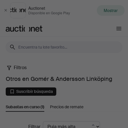
Auctionet
Mostrar
Cerrar
Disponible en Google Play
Auctionet.com
Filtros
Otros
Otros en Gomér & Andersson Linköping
en
Suscribir búsqueda
Gomér
Subastas en curso
(1)
Precios de remate
&
Andersson
Subastas
Filtrar