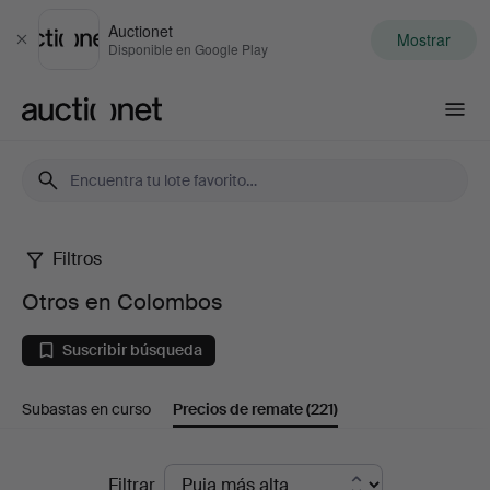
Auctionet
Mostrar
Cerrar
Disponible en Google Play
Auctionet.com
Filtros
Otros
Otros en Colombos
en
Suscribir búsqueda
Colombos
Subastas en curso
Precios de remate
(221)
Precios
Filtrar