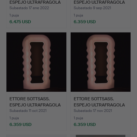
ESPEJO ULTRAFRAGOLA
ESPEJO ULTRAFRAGOLA
POLTR…
POLTR…
Subastado 17 ene 2022
Subastado 9 sep 2021
1 puja
1 puja
6.475 USD
6.359 USD
ETTORE SOTTSASS.
ETTORE SOTTSASS.
ESPEJO ULTRAFRAGOLA
ESPEJO ULTRAFRAGOLA
POLTR…
POLTR…
Subastado 11 oct 2021
Subastado 17 nov 2021
1 puja
1 puja
6.359 USD
6.359 USD