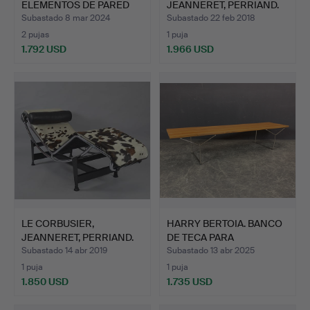
ELEMENTOS DE PARED
JEANNERET, PERRIAND.
PARA KN…
TUMBONA…
Subastado 8 mar 2024
Subastado 22 feb 2018
2 pujas
1 puja
1.792 USD
1.966 USD
LE CORBUSIER,
HARRY BERTOIA. BANCO
JEANNERET, PERRIAND.
DE TECA PARA
TUMBONA…
MONTÍCUL…
Subastado 14 abr 2019
Subastado 13 abr 2025
1 puja
1 puja
1.850 USD
1.735 USD