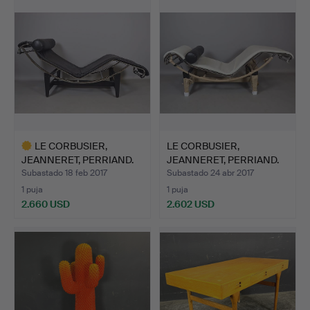
seleccionado
seleccionado
LE CORBUSIER,
LE CORBUSIER,
JEANNERET, PERRIAND.
JEANNERET, PERRIAND.
TUMBONA…
TUMBONA…
Subastado 18 feb 2017
Subastado 24 abr 2017
1 puja
1 puja
2.660 USD
2.602 USD
Lote
seleccionado