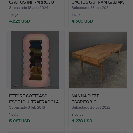
CACTUS INFRARROJO
CACTUS GUFRAM GAMMA
GUFRAM.
BLUE.
Subastado 18 ago 2024
Subastado 28 oct 2024
1 puja
1 puja
4.625 USD
4.509 USD
ETTORE SOTTSASS.
NANNA DITZEL.
ESPEJO ULTRAFRAGOLA
ESCRITORIO.
POLTR…
Subastado 3 feb 2018
Subastado 20 oct 2022
1 puja
3 pujas
5.087 USD
4.278 USD