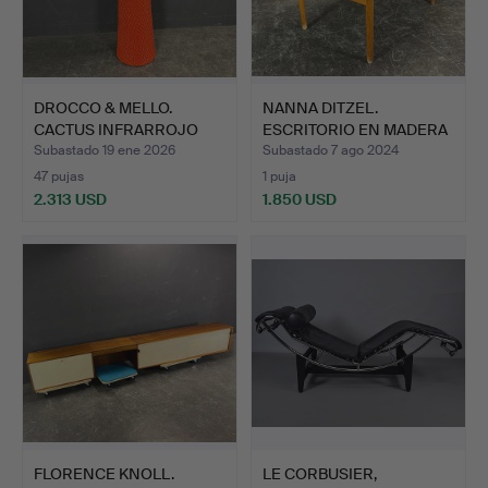
DROCCO & MELLO.
NANNA DITZEL.
CACTUS INFRARROJO
ESCRITORIO EN MADERA
GUFRAM.
DE ROBL…
Subastado 19 ene 2026
Subastado 7 ago 2024
47 pujas
1 puja
2.313 USD
1.850 USD
FLORENCE KNOLL.
LE CORBUSIER,