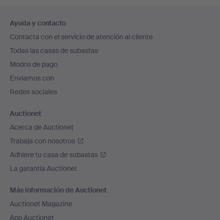
Navegación
Ayuda y contacto
en
Contacta con el servicio de atención al cliente
el
Todas las casas de subastas
pie
Modos de pago
de
Enviamos con
página
Redes sociales
Auctionet
Acerca de Auctionet
Trabaja con nosotros
Adhiere tu casa de subastas
La garantía Auctionet
Más información de Auctionet
Auctionet Magazine
App Auctionet