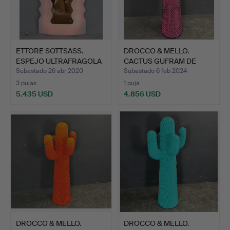
ETTORE SOTTSASS.
DROCCO & MELLO.
ESPEJO ULTRAFRAGOLA
CACTUS GUFRAM DE
POLTR…
ANDY WARH…
Subastado 26 abr 2020
Subastado 6 feb 2024
3 pujas
1 puja
5.435 USD
4.856 USD
DROCCO & MELLO.
DROCCO & MELLO.