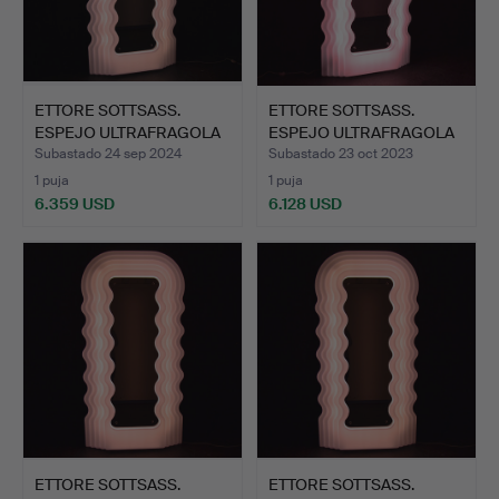
ETTORE SOTTSASS.
ETTORE SOTTSASS.
ESPEJO ULTRAFRAGOLA
ESPEJO ULTRAFRAGOLA
POLTR…
POLTR…
Subastado 24 sep 2024
Subastado 23 oct 2023
1 puja
1 puja
6.359 USD
6.128 USD
ETTORE SOTTSASS.
ETTORE SOTTSASS.