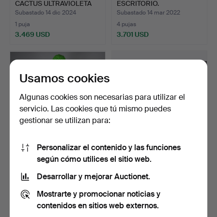
CACTUS ULTRAVIOLETA
ESCRITORIO.
GUFRAM.
Subastado 14 dic 2024
Subastado 14 mar 2022
1 puja
4 pujas
3.469 USD
3.701 USD
Usamos cookies
Algunas cookies son necesarias para utilizar el
servicio. Las cookies que tú mismo puedes
gestionar se utilizan para:
Personalizar el contenido y las funciones
GUIDO DROCCO &
NANNA DITZEL.
según cómo utilices el sitio web.
FRANCO MELLO. CACTUS
ESCRITORIO.
DE GUF…
Subastado 29 jun 2023
Subastado 6 ago 2022
Desarrollar y mejorar Auctionet.
1 puja
1 puja
Mostrarte y promocionar noticias y
3.122 USD
3.469 USD
contenidos en sitios web externos.