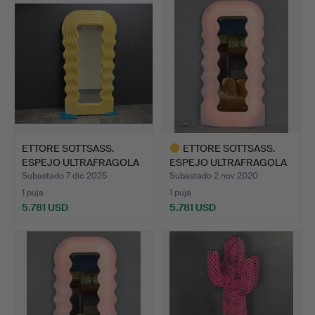
ETTORE SOTTSASS.
ETTORE SOTTSASS.
ESPEJO ULTRAFRAGOLA
ESPEJO ULTRAFRAGOLA
POLTR…
POLTR…
Subastado 7 dic 2025
Subastado 2 nov 2020
1 puja
1 puja
5.781 USD
5.781 USD
Lote
seleccionado