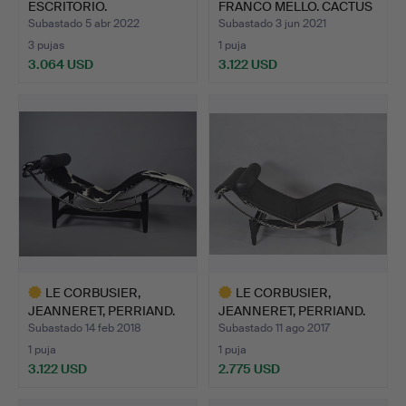
ESCRITORIO.
FRANCO MELLO. CACTUS
DE GUF…
Subastado 5 abr 2022
Subastado 3 jun 2021
3 pujas
1 puja
3.064 USD
3.122 USD
LE CORBUSIER,
LE CORBUSIER,
JEANNERET, PERRIAND.
JEANNERET, PERRIAND.
TUMBONA…
TUMBONA…
Subastado 14 feb 2018
Subastado 11 ago 2017
1 puja
1 puja
3.122 USD
2.775 USD
Lote
Lote