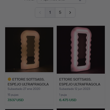
de
1
5
remate
ETTORE SOTTSASS.
ETTORE SOTTSASS.
ESPEJO ULTRAFRAGOLA
ESPEJO ULTRAFRAGOLA
POLTR…
POLTR…
Subastado 27 ene 2020
Subastado 12 jun 2023
15 pujas
1 puja
7.637 USD
6.475 USD
Lote