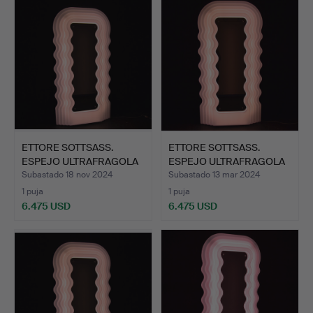
seleccionado
ETTORE SOTTSASS.
ETTORE SOTTSASS.
ESPEJO ULTRAFRAGOLA
ESPEJO ULTRAFRAGOLA
POLTR…
POLTR…
Subastado 18 nov 2024
Subastado 13 mar 2024
1 puja
1 puja
6.475 USD
6.475 USD