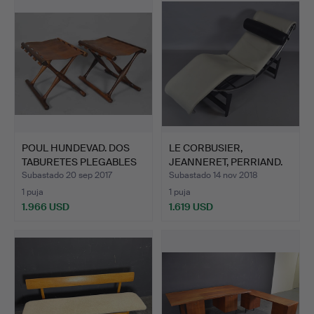
POUL HUNDEVAD. DOS
LE CORBUSIER,
TABURETES PLEGABLES
JEANNERET, PERRIAND.
EN …
TUMBONA…
Subastado 20 sep 2017
Subastado 14 nov 2018
1 puja
1 puja
1.966 USD
1.619 USD