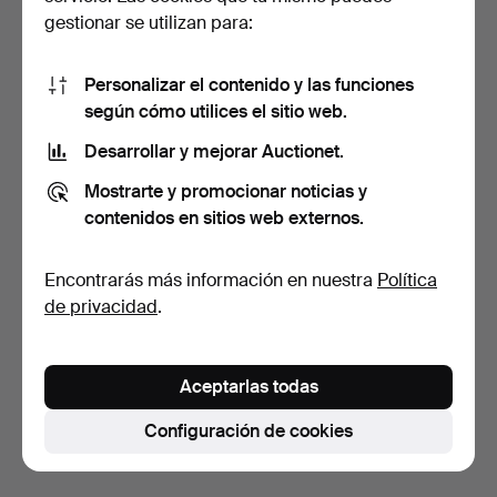
gestionar se utilizan para:
Personalizar el contenido y las funciones
según cómo utilices el sitio web.
Desarrollar y mejorar Auctionet.
BUREAU PINTADO DEL
BAÚL DE VIAJE VINTAGE
Mostrarte y promocionar noticias y
SIGLO XX.
CON HERRAJES
METÁLIC…
2 días
6 días
contenidos en sitios web externos.
Estimación
Estimación
41 USD
54 USD
Encontrarás más información en nuestra
Política
de privacidad
.
Suscribir búsqueda
También puedes buscar en
nuestro archivo de
Aceptarlas todas
subastas concluidas
.
Configuración de cookies