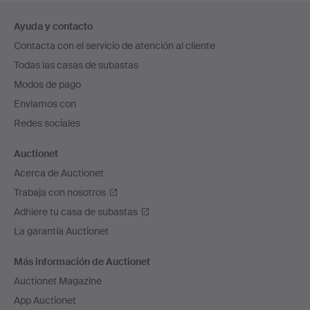
Navegación
Ayuda y contacto
en
Contacta con el servicio de atención al cliente
el
Todas las casas de subastas
pie
Modos de pago
de
Enviamos con
página
Redes sociales
Auctionet
Acerca de Auctionet
Trabaja con nosotros
Adhiere tu casa de subastas
La garantía Auctionet
Más información de Auctionet
Auctionet Magazine
App Auctionet