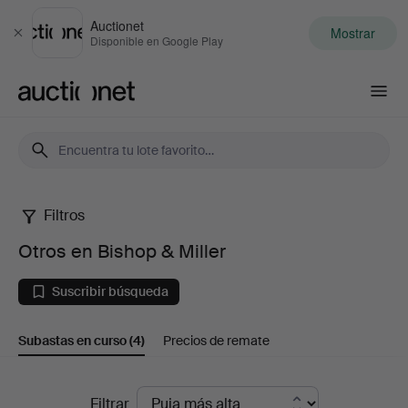
Auctionet
Mostrar
Cerrar
Disponible en Google Play
Auctionet.com
Filtros
Otros
Otros en Bishop & Miller
en
Suscribir búsqueda
Bishop
Subastas en curso
(4)
Precios de remate
&
Miller
Subastas
Filtrar