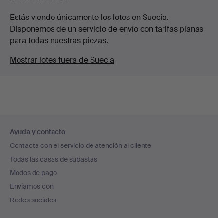
Estás viendo únicamente los lotes en Suecia.
Disponemos de un servicio de envío con tarifas planas
para todas nuestras piezas.
Mostrar lotes fuera de Suecia
Navegación
Ayuda y contacto
en
Contacta con el servicio de atención al cliente
el
Todas las casas de subastas
pie
Modos de pago
de
Enviamos con
página
Redes sociales