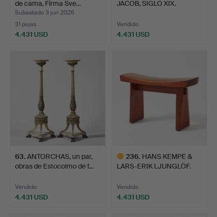
de cama, Firma Sve…
JACOB, SIGLO XIX.
Subastado 3 jun 2026
31 pujas
Vendido
4.431 USD
4.431 USD
63
.
ANTORCHAS, un par,
236
.
HANS KEMPE &
obras de Estocolmo de f…
LARS-ERIK LJUNGLÖF.
Taburete,…
Vendido
Vendido
4.431 USD
4.431 USD
Lote