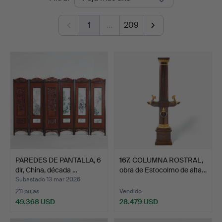
de
1
…
209
remate
PAREDES DE PANTALLA, 6
167
.
COLUMNA ROSTRAL,
dlr, China, década …
obra de Estocolmo de alta…
Subastado 13 mar 2026
211 pujas
Vendido
49.368 USD
28.479 USD