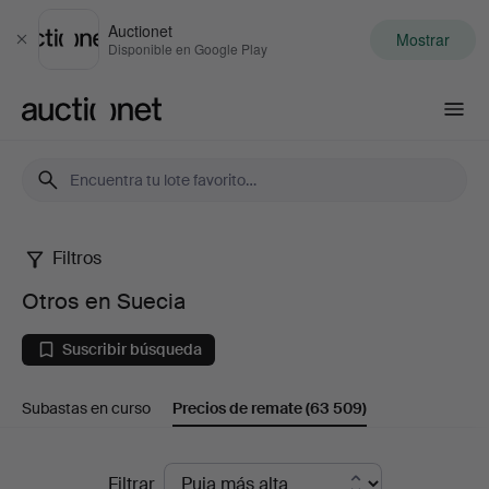
Auctionet
Mostrar
Cerrar
Disponible en Google Play
Auctionet.com
Filtros
Otros
Otros en Suecia
en
Suscribir búsqueda
Suecia
Subastas en curso
Precios de remate
(63 509)
Precios
Filtrar