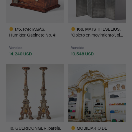
175
.
PARTAGÁS.
169
.
MATS THESELIUS.
Humidor, Gabinete No. 4:
"Objeto en movimiento", bi…
155 Ani…
Vendido
Vendido
14.240 USD
10.548 USD
Lote
Lote
seleccionado
seleccionado
10
.
GUERIDONGER, pareja,
MOBILIARIO DE