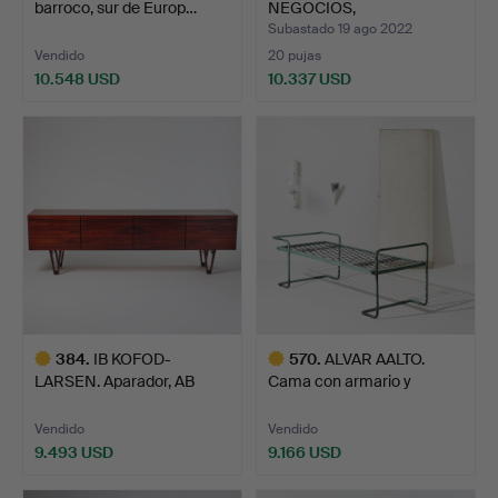
barroco, sur de Europ…
NEGOCIOS,
neorrenacentista, …
Subastado 19 ago 2022
Vendido
20 pujas
10.548 USD
10.337 USD
Lote
seleccionado
384
.
IB KOFOD-
570
.
ALVAR AALTO.
LARSEN. Aparador, AB
Cama con armario y
Seffle Möbel…
apliques d…
Vendido
Vendido
9.493 USD
9.166 USD
Lote
Lote