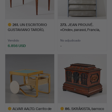
261
.
UN ESCRITORIO
273
.
JEAN PROUVÉ.
GUSTAVIANO TARDÍO,
«Onde», parasol, Francia,
Mälardale…
año…
Vendido
No adjudicado
6.856 USD
-
Lote
seleccionado
ALVAR AALTO. Carrito de
86
.
SKRÅKISTA, barroco