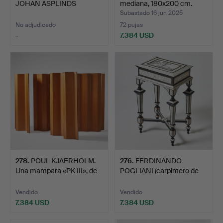
JOHAN ASPLINDS
mediana, 180x200 cm.
(maestro de …
Subastado 16 jun 2025
No adjudicado
72 pujas
-
7.384 USD
Lote
seleccionado
278
.
POUL KJAERHOLM.
276
.
FERDINANDO
Una mampara «PK III», de
POGLIANI (carpintero de
E…
muebles…
Vendido
Vendido
7.384 USD
7.384 USD