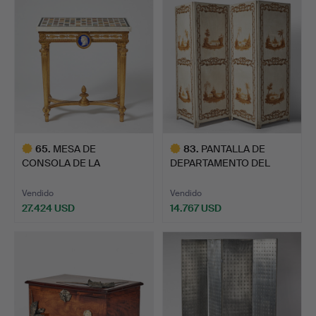
65
.
MESA DE
83
.
PANTALLA DE
CONSOLA DE LA
DEPARTAMENTO DEL
PRINCESA SOFÍA ALBER…
BAÑO DE HOMBR…
Vendido
Vendido
27.424 USD
14.767 USD
Lote
Lote
seleccionado
seleccionado