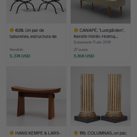
628
.
Un par de
CANAPÉ, "Lustgården",
taburetes, estructura de
Kerstin Hörlin-Holmq…
hierro …
Subastado 11 abr 2019
Vendido
27 pujas
5.274 USD
5.168 USD
Lote
Lote
seleccionado
seleccionado
HANS KEMPE & LARS-
110
.
COLUMNAS, un par,