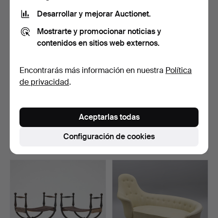
seleccionado
seleccionado
Desarrollar y mejorar Auctionet.
Mostrarte y promocionar noticias y
contenidos en sitios web externos.
Encontrarás más información en nuestra
Política
de privacidad
.
32
.
PEHR LJUNG
405
.
TAPIO WIRKKALA.
(escultor ornamental en
Dish, Finlandia años 50, c…
Aceptarlas todas
Estocol…
Vendido
No adjudicado
Configuración de cookies
5.274 USD
-
Lote
Lote
seleccionado
seleccionado