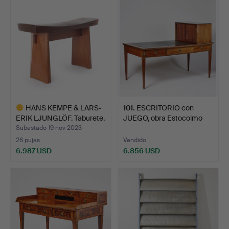
HANS KEMPE & LARS-
101
.
ESCRITORIO con
ERIK LJUNGLÖF. Taburete,
JUEGO, obra Estocolmo
…
tardí…
Subastado 19 nov 2023
26 pujas
Vendido
6.987 USD
6.856 USD
Lote
seleccionado