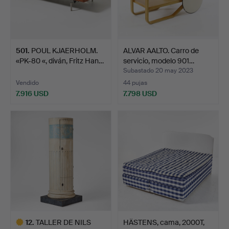
501
.
POUL KJAERHOLM.
ALVAR AALTO. Carro de
«PK-80 «, diván, Fritz Han…
servicio, modelo 901…
Subastado 20 may 2023
Vendido
44 pujas
7.916 USD
7.798 USD
12
.
TALLER DE NILS
HÄSTENS, cama, 2000T,