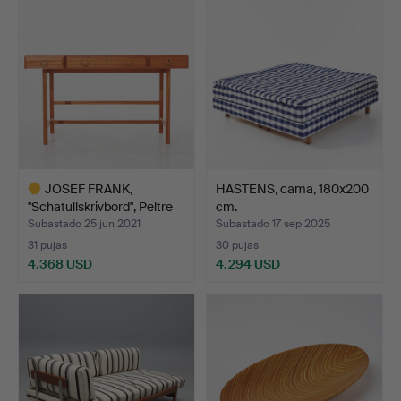
seleccionado
JOSEF FRANK,
HÄSTENS, cama, 180x200
"Schatullskrivbord", Peltre
cm.
s…
Subastado 25 jun 2021
Subastado 17 sep 2025
31 pujas
30 pujas
4.368 USD
4.294 USD
Lote
seleccionado