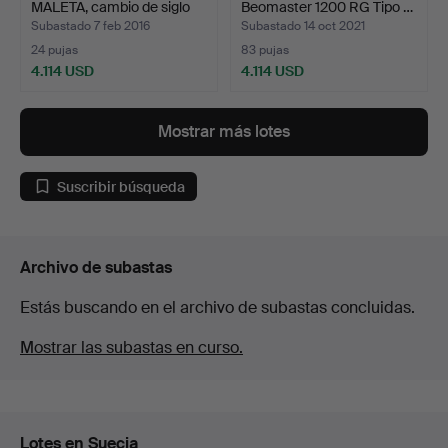
MALETA, cambio de siglo
Beomaster 1200 RG Tipo …
180…
Subastado 7 feb 2016
Subastado 14 oct 2021
24 pujas
83 pujas
4.114 USD
4.114 USD
Lote
Lote
seleccionado
seleccionado
Mostrar más lotes
Suscribir búsqueda
Archivo de subastas
Estás buscando en el archivo de subastas concluidas.
Mostrar las subastas en curso.
Lotes en Suecia