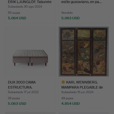
ERIK LJUNGLÖF. Taburete
estilo gustaviano, en pa…
…
Subastado 30 ago 2024
50 pujas
Vendido
5.064 USD
5.063 USD
Lote
Lote
seleccionado
seleccionado
DUX 3003 CAMA
KARL WENNBERG.
ESTRUCTURA.
MAMPARA PLEGABLE de
princip…
Subastado 17 jul 2022
Subastado 15 jun 2024
26 pujas
49 pujas
5.063 USD
4.854 USD
Lote