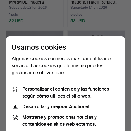
MÁRMOL, madera
madera, Fratelli Reguetti.
bronce…
Subastado 23 jun 2026
Subastado 17 jun 2026
1 puja
5 pujas
32 USD
53 USD
Usamos cookies
Algunas cookies son necesarias para utilizar el
servicio. Las cookies que tú mismo puedes
gestionar se utilizan para:
Personalizar el contenido y las funciones
CAMA, Uma-Sängen,
PERCHERO, madera
según cómo utilices el sitio web.
plegable, madera, primer…
encerada, estilo Thonet.
Subastado 17 jun 2026
Subastado 16 jun 2026
Desarrollar y mejorar Auctionet.
1 puja
4 pujas
Mostrarte y promocionar noticias y
32 USD
106 USD
contenidos en sitios web externos.