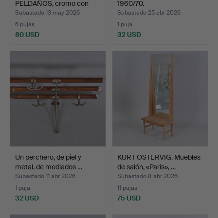
PELDAÑOS, cromo con
1960/70.
placas de …
Subastado 13 may 2026
Subastado 25 abr 2026
6 pujas
1 puja
80 USD
32 USD
Un perchero, de piel y
KURT OSTERVIG. Muebles
metal, de mediados …
de salón, «París», …
Subastado 11 abr 2026
Subastado 8 abr 2026
1 puja
11 pujas
32 USD
75 USD