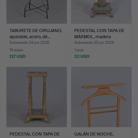
TABURETE DE CIRUJANO,
PEDESTAL CON TAPA DE
ajustable, acero, dé…
MÁRMOL, madera
bronce…
Subastado 24 jun 2026
Subastado 23 jun 2026
16 pujas
1 puja
127 USD
32 USD
PEDESTAL CON TAPA DE
GALÁN DE NOCHE,