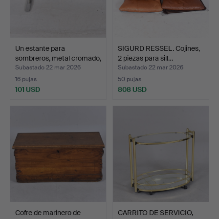
Un estante para
SIGURD RESSEL. Cojines,
sombreros, metal cromado,
2 piezas para sill…
…
Subastado 22 mar 2026
Subastado 22 mar 2026
16 pujas
50 pujas
101 USD
808 USD
Cofre de marinero de
CARRITO DE SERVICIO,