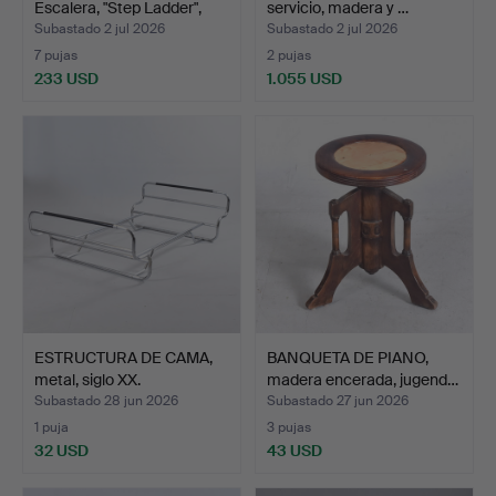
Escalera, "Step Ladder",
servicio, madera y …
co…
Subastado 2 jul 2026
Subastado 2 jul 2026
7 pujas
2 pujas
233 USD
1.055 USD
ESTRUCTURA DE CAMA,
BANQUETA DE PIANO,
metal, siglo XX.
madera encerada, jugend…
Subastado 28 jun 2026
Subastado 27 jun 2026
1 puja
3 pujas
32 USD
43 USD