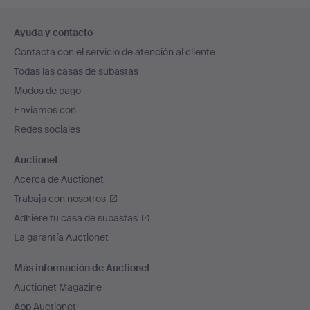
Navegación
Ayuda y contacto
en
Contacta con el servicio de atención al cliente
el
Todas las casas de subastas
pie
Modos de pago
de
Enviamos con
página
Redes sociales
Auctionet
Acerca de Auctionet
Trabaja con nosotros
Adhiere tu casa de subastas
La garantía Auctionet
Más información de Auctionet
Auctionet Magazine
App Auctionet