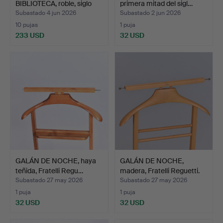
BIBLIOTECA, roble, siglo
primera mitad del sigl…
XX.
Subastado 4 jun 2026
Subastado 2 jun 2026
10 pujas
1 puja
233 USD
32 USD
GALÁN DE NOCHE, haya
GALÁN DE NOCHE,
teñida, Fratelli Regu…
madera, Fratelli Reguetti.
Subastado 27 may 2026
Subastado 27 may 2026
1 puja
1 puja
32 USD
32 USD