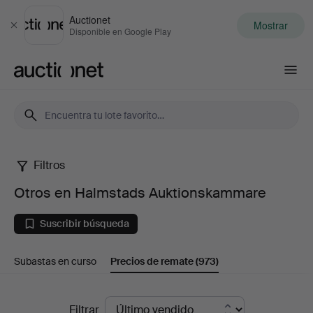
Auctionet
Mostrar
Cerrar
Disponible en Google Play
Auctionet.com
Filtros
Otros
Otros en Halmstads Auktionskammare
en
Suscribir búsqueda
Halmstads
Subastas en curso
Precios de remate
(973)
Auktionskammare
Precios
Filtrar