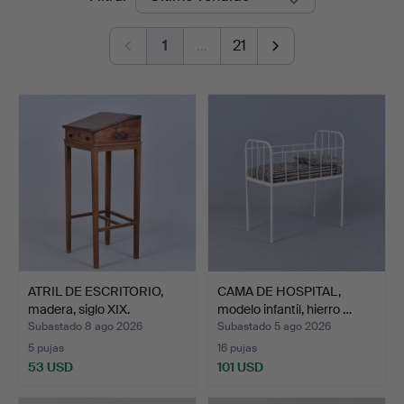
de
1
…
21
remate
ATRIL DE ESCRITORIO,
CAMA DE HOSPITAL,
madera, siglo XIX.
modelo infantil, hierro …
Subastado 8 ago 2026
Subastado 5 ago 2026
5 pujas
16 pujas
53 USD
101 USD