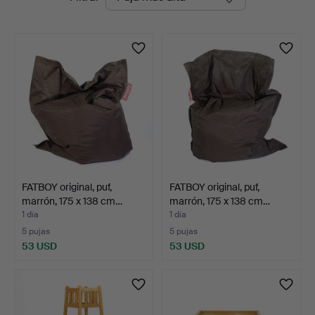
en
curso
FATBOY original, puf,
FATBOY original, puf,
marrón, 175 x 138 cm…
marrón, 175 x 138 cm…
1 día
1 día
5 pujas
5 pujas
53 USD
53 USD