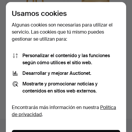
Usamos cookies
Algunas cookies son necesarias para utilizar el
servicio. Las cookies que tú mismo puedes
gestionar se utilizan para:
PEDESTAL, madera de
MESITA DE NOCHE,
frondosas lacada, sigl…
madera noble lacada,
Personalizar el contenido y las funciones
déca…
2 días
4 días
según cómo utilices el sitio web.
Estimación
Estimación
53 USD
64 USD
Desarrollar y mejorar Auctionet.
Mostrarte y promocionar noticias y
Suscribir búsqueda
contenidos en sitios web externos.
También puedes buscar en
nuestro archivo de
subastas concluidas
.
Encontrarás más información en nuestra
Política
de privacidad
.
Lotes en Suecia