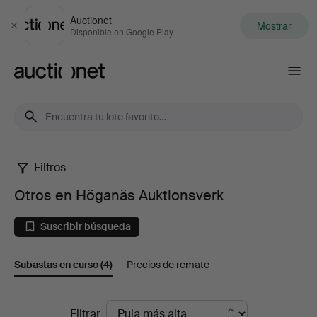
Auctionet
Mostrar
Cerrar
Disponible en Google Play
Auctionet.com
Filtros
Otros
Otros en Höganäs Auktionsverk
en
Suscribir búsqueda
Höganäs
Subastas en curso
(4)
Precios de remate
Auktionsverk
Subastas
Filtrar