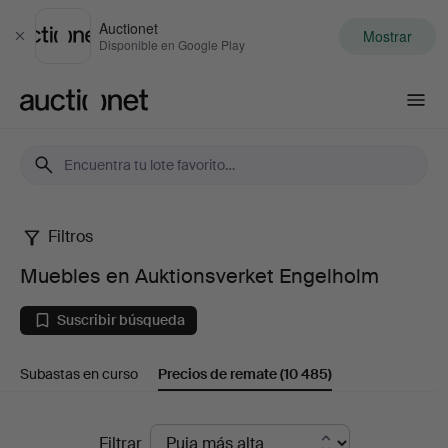
Auctionet
Mostrar
Cerrar
Disponible en Google Play
Auctionet.com
Filtros
Muebles
Muebles en Auktionsverket Engelholm
en
Suscribir búsqueda
Auktionsverket
Subastas en curso
Precios de remate
(10 485)
Engelholm
Precios
Filtrar