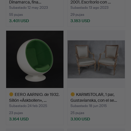
Dinamarca, fina…
2001. Escritorio con …
Subastado 12 may 2023
Subastado 13 ago 2023
55 pujas
29 pujas
3.401 USD
3.183 USD
EERO AARNIO. de 1932.
KARMSTOLAR, 1 par,
Sillón «Åskbollen», …
Gustavianska, con el se…
Subastado 24 feb 2025
Subastado 18 jun 2015
23 pujas
25 pujas
3.164 USD
3.100 USD
Lote
Lote