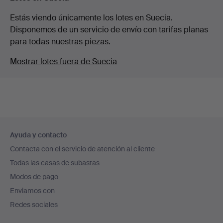
Estás viendo únicamente los lotes en Suecia.
Disponemos de un servicio de envío con tarifas planas
para todas nuestras piezas.
Mostrar lotes fuera de Suecia
Navegación
Ayuda y contacto
en
Contacta con el servicio de atención al cliente
el
Todas las casas de subastas
pie
Modos de pago
de
Enviamos con
página
Redes sociales