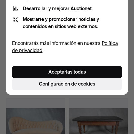
seleccionado
Desarrollar y mejorar Auctionet.
Mostrarte y promocionar noticias y
contenidos en sitios web externos.
Encontrarás más información en nuestra
Política
de privacidad
.
HANS J WEGNER. Un
Una vitrina «Sofiero», K A
conjunto de seis sillas …
Roos, finales d…
Aceptarlas todas
Subastado 9 oct 2023
Subastado 5 ene 2026
19 pujas
32 pujas
Configuración de cookies
2.636 USD
2.541 USD