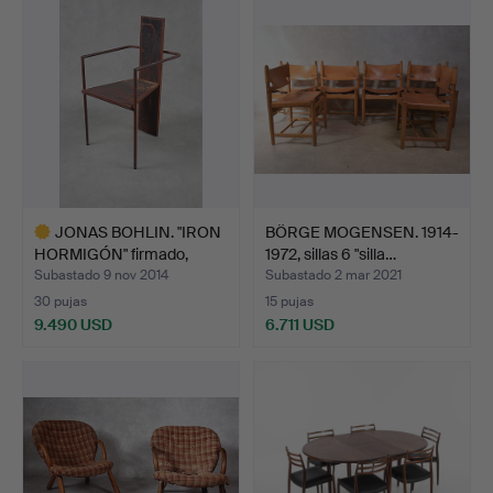
seleccionado
JONAS BOHLIN. "IRON
BÖRGE MOGENSEN. 1914-
HORMIGÓN" firmado,
1972, sillas 6 "silla…
num…
Subastado 9 nov 2014
Subastado 2 mar 2021
30 pujas
15 pujas
9.490 USD
6.711 USD
Lote
seleccionado