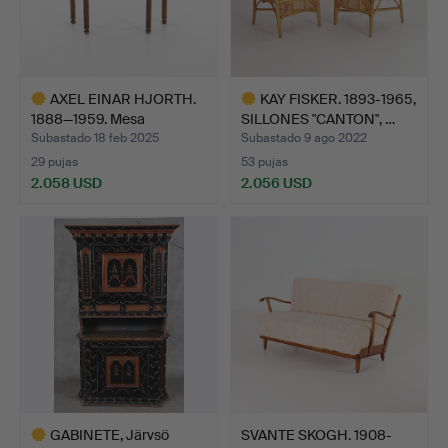
AXEL EINAR HJORTH.
KAY FISKER. 1893-1965,
1888—1959. Mesa
SILLONES "CANTON", …
consola…
Subastado 18 feb 2025
Subastado 9 ago 2022
29 pujas
53 pujas
2.058 USD
2.056 USD
Lote
Lote
seleccionado
seleccionado
GABINETE, Järvsö
SVANTE SKOGH. 1908-