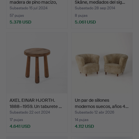
madera de pino macizo,
Skåne, mediados del sig…
16…
Subastado 15 jul 2024
Subastado 28 sep 2014
57 pujas
8 pujas
5.378 USD
5.061 USD
Lote
seleccionado
AXEL EINAR HJORTH.
Un par de sillones
1888—1959. Un taburete …
modernos suecos, años 4…
Subastado 22 oct 2024
Subastado 12 abr 2026
17 pujas
14 pujas
4.641 USD
4.112 USD