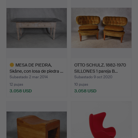
seleccionado
seleccionado
MESA DE PIEDRA,
OTTO SCHULZ. 1882-1970
Skåne, con losa de piedra …
SILLONES 1 pareja B…
Subastado 2 mar 2014
Subastado 9 oct 2020
12 pujas
10 pujas
3.058 USD
3.058 USD
Lote
seleccionado