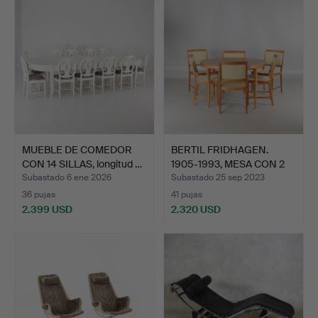
seleccionado
MUEBLE DE COMEDOR
BERTIL FRIDHAGEN.
CON 14 SILLAS, longitud …
1905-1993, MESA CON 2
TA…
Subastado 6 ene 2026
Subastado 25 sep 2023
36 pujas
41 pujas
2.399 USD
2.320 USD