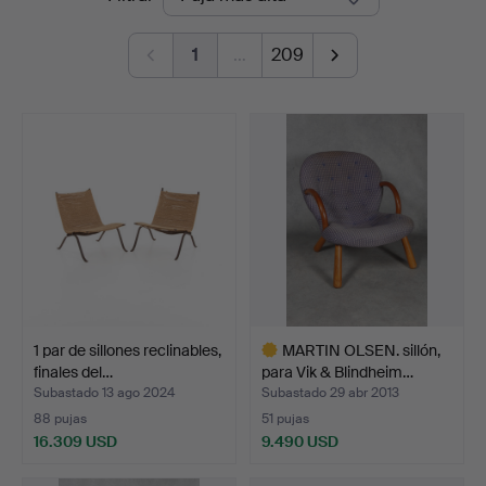
de
1
…
209
remate
1 par de sillones reclinables,
MARTIN OLSEN. sillón,
finales del…
para Vik & Blindheim…
Subastado 13 ago 2024
Subastado 29 abr 2013
88 pujas
51 pujas
16.309 USD
9.490 USD
Lote