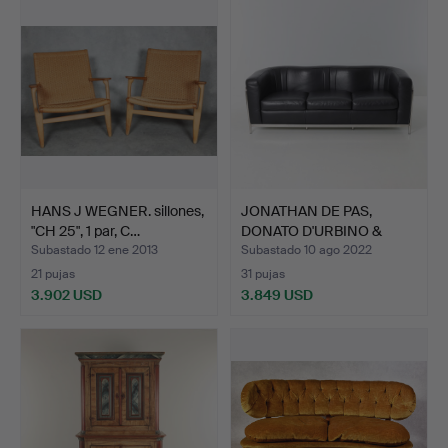
HANS J WEGNER. sillones,
JONATHAN DE PAS,
"CH 25", 1 par, C…
DONATO D'URBINO &
PAOLO L…
Subastado 12 ene 2013
Subastado 10 ago 2022
21 pujas
31 pujas
3.902 USD
3.849 USD