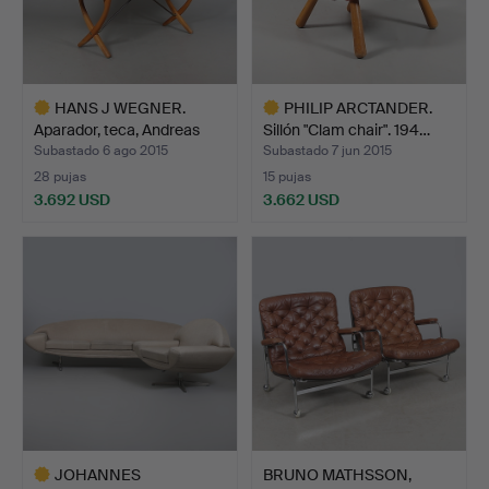
HANS J WEGNER.
PHILIP ARCTANDER.
Aparador, teca, Andreas
Sillón "Clam chair". 194…
Tuc…
Subastado 6 ago 2015
Subastado 7 jun 2015
28 pujas
15 pujas
3.692 USD
3.662 USD
Lote
Lote
seleccionado
seleccionado
JOHANNES
BRUNO MATHSSON,