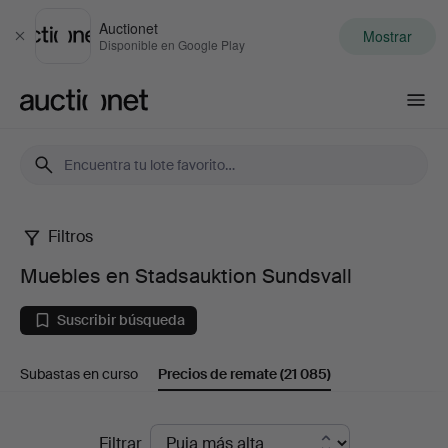
Auctionet
Mostrar
Cerrar
Disponible en Google Play
Auctionet.com
Filtros
Muebles
Muebles en Stadsauktion Sundsvall
en
Suscribir búsqueda
Stadsauktion
Subastas en curso
Precios de remate
(21 085)
Sundsvall
Precios
Filtrar