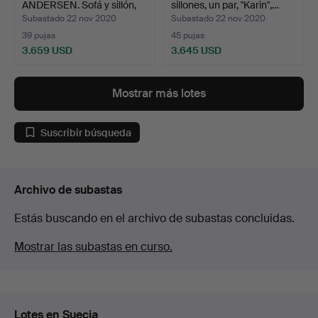
ANDERSEN. Sofá y sillón,
sillones, un par, "Karin",…
'Capri',…
Subastado 22 nov 2020
Subastado 22 nov 2020
39 pujas
45 pujas
3.659 USD
3.645 USD
Lote
seleccionado
Mostrar más lotes
Suscribir búsqueda
Archivo de subastas
Estás buscando en el archivo de subastas concluidas.
Mostrar las subastas en curso.
Lotes en Suecia