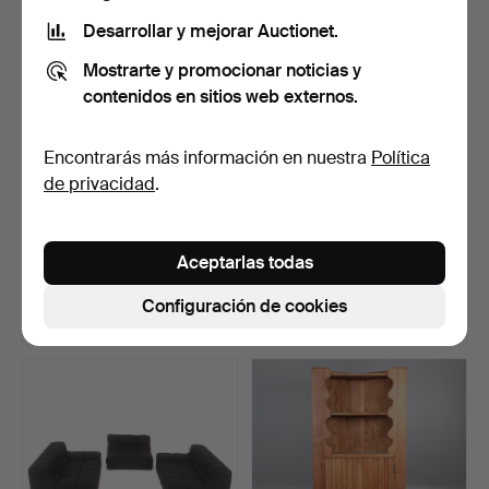
seleccionado
Desarrollar y mejorar Auctionet.
Mostrarte y promocionar noticias y
contenidos en sitios web externos.
Encontrarás más información en nuestra
Política
de privacidad
.
GABINETE, hombre
LE CORBUSIER. Un par de
común, Jämtland, fechado
sillones LC2, Cass…
Aceptarlas todas
…
Subastado 24 may 2020
Subastado 5 nov 2022
9 pujas
18 pujas
Configuración de cookies
4.747 USD
4.747 USD
Lote
seleccionado