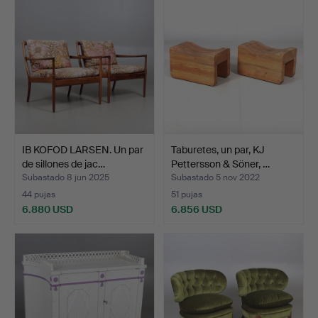
seleccionado
IB KOFOD LARSEN. Un par
Taburetes, un par, KJ
de sillones de jac…
Pettersson & Söner, …
Subastado 8 jun 2025
Subastado 5 nov 2022
44 pujas
51 pujas
6.880 USD
6.856 USD