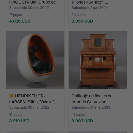
HÄGGSTRÖM. Grupo de
sillones «Schulz», …
sofás con…
Subastado 30 nov 2025
Subastado 2 jun 2024
17 pujas
24 pujas
4.026 USD
3.956 USD
Lote
seleccionado
HENRIK THOR-
Chiffonjé de finales del
LARSEN. Sillón, "Ovalia",
Imperio Gustavian…
Staf…
Subastado 30 mar 2022
Subastado 31 ene 2024
31 pujas
41 pujas
3.919 USD
3.903 USD
Lote