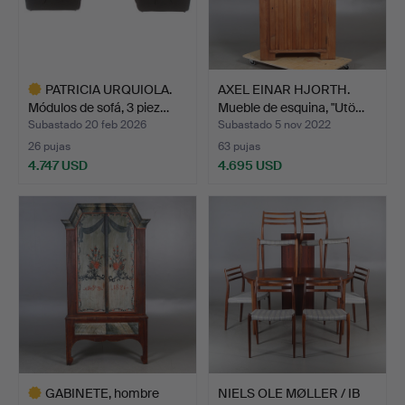
PATRICIA URQUIOLA.
AXEL EINAR HJORTH.
Módulos de sofá, 3 piez…
Mueble de esquina, "Utö…
Subastado 20 feb 2026
Subastado 5 nov 2022
26 pujas
63 pujas
4.747 USD
4.695 USD
Lote
seleccionado
GABINETE, hombre
NIELS OLE MØLLER / IB