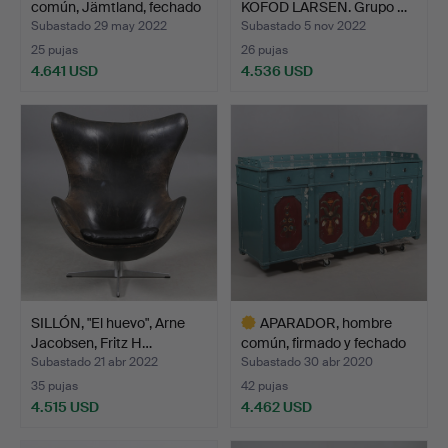
común, Jämtland, fechado
KOFOD LARSEN. Grupo …
…
Subastado 29 may 2022
Subastado 5 nov 2022
25 pujas
26 pujas
4.641 USD
4.536 USD
Lote
seleccionado
SILLÓN, "El huevo", Arne
APARADOR, hombre
Jacobsen, Fritz H…
común, firmado y fechado
…
Subastado 21 abr 2022
Subastado 30 abr 2020
35 pujas
42 pujas
4.515 USD
4.462 USD
Lote