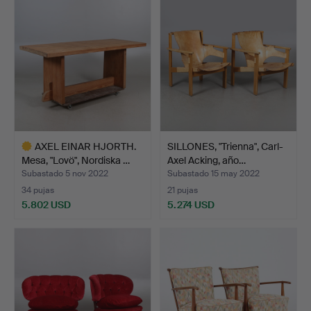
seleccionado
seleccionado
AXEL EINAR HJORTH.
SILLONES, "Trienna", Carl-
Mesa, "Lovö", Nordiska …
Axel Acking, año…
Subastado 5 nov 2022
Subastado 15 may 2022
34 pujas
21 pujas
5.802 USD
5.274 USD
Lote
seleccionado