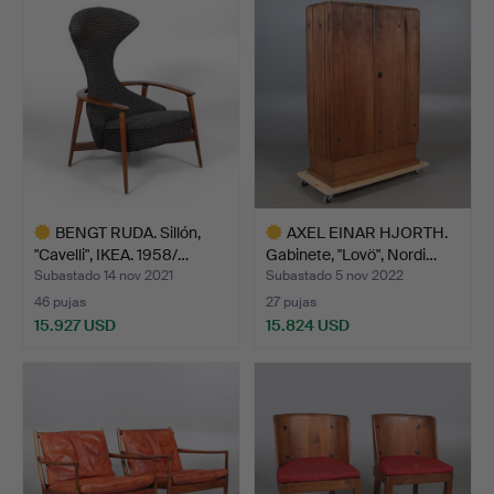
seleccionado
BENGT RUDA. Sillón,
AXEL EINAR HJORTH.
"Cavelli", IKEA. 1958/…
Gabinete, "Lovö", Nordi…
Subastado 14 nov 2021
Subastado 5 nov 2022
46 pujas
27 pujas
15.927 USD
15.824 USD
Lote
Lote
seleccionado
seleccionado