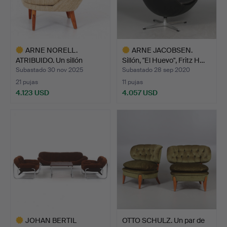
ARNE NORELL.
ARNE JACOBSEN.
ATRIBUIDO. Un sillón
Sillón, "El Huevo", Fritz H…
«Gary» (…
Subastado 30 nov 2025
Subastado 28 sep 2020
21 pujas
11 pujas
4.123 USD
4.057 USD
Lote
Lote
seleccionado
seleccionado
JOHAN BERTIL
OTTO SCHULZ. Un par de