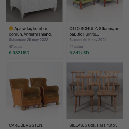
Aparador, hombre
OTTO SCHULZ. Sillones, un
común, Ångermanland,
par, Jio Furnitu…
sigl…
Subastado 29 may 2022
Subastado 14 nov 2021
47 pujas
44 pujas
6.382 USD
6.341 USD
Lote
seleccionado
CARL BERGSTEN.
SILLAS, 5 uds. sillas, "Utö",