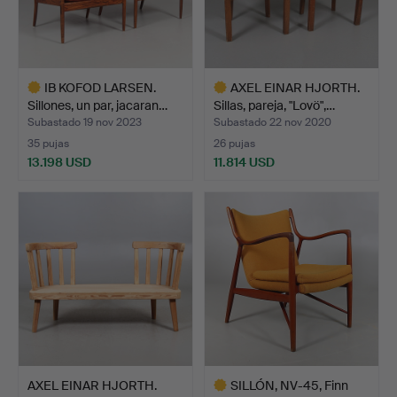
IB KOFOD LARSEN.
AXEL EINAR HJORTH.
Sillones, un par, jacaran…
Sillas, pareja, "Lovö",…
Subastado 19 nov 2023
Subastado 22 nov 2020
35 pujas
26 pujas
13.198 USD
11.814 USD
Lote
Lote
seleccionado
seleccionado
AXEL EINAR HJORTH.
SILLÓN, NV-45, Finn