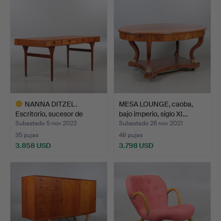
seleccionado
NANNA DITZEL.
MESA LOUNGE, caoba,
Escritorio, sucesor de
bajo imperio, siglo XI…
Søren…
Subastado 5 nov 2022
Subastado 26 nov 2021
35 pujas
48 pujas
3.858 USD
3.798 USD
Lote
seleccionado