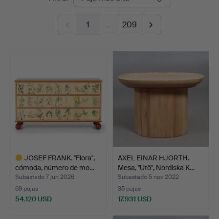
de
1
…
209
remate
JOSEF FRANK. "Flora",
AXEL EINAR HJORTH.
cómoda, número de mo…
Mesa, "Utö", Nordiska K…
Subastado 7 jun 2026
Subastado 5 nov 2022
69 pujas
35 pujas
54.120 USD
17.931 USD
Lote