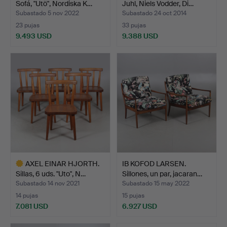
Sofá, "Utö", Nordiska K…
Juhl, Niels Vodder, Di…
Subastado 5 nov 2022
Subastado 24 oct 2014
23 pujas
33 pujas
9.493 USD
9.388 USD
Lote
seleccionado
AXEL EINAR HJORTH.
IB KOFOD LARSEN.
Sillas, 6 uds. "Uto", N…
Sillones, un par, jacaran…
Subastado 14 nov 2021
Subastado 15 may 2022
14 pujas
15 pujas
7.081 USD
6.927 USD
Lote