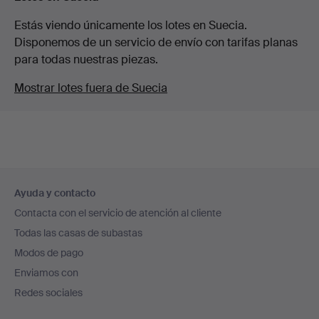
Estás viendo únicamente los lotes en Suecia.
Disponemos de un servicio de envío con tarifas planas
para todas nuestras piezas.
Mostrar lotes fuera de Suecia
Navegación
Ayuda y contacto
en
Contacta con el servicio de atención al cliente
el
Todas las casas de subastas
pie
Modos de pago
de
Enviamos con
página
Redes sociales