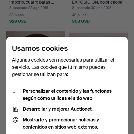
Imperio, cuatro patas …
EXPOSICIÓN, color caoba,
solap…
Subastado 22 ago 2016
Subastado 30 ene 2018
38 pujas
48 pujas
929 USD
908 USD
Usamos cookies
Algunas cookies son necesarias para utilizar el
servicio. Las cookies que tú mismo puedes
gestionar se utilizan para:
Personalizar el contenido y las funciones
GABINETE, roble,
CHARLES EAMES.
según cómo utilices el sitio web.
bondrococó, patas de
TABURETE, cerezo de
bola…
madera …
Subastado 23 mar 2016
Subastado 2 dic 2015
Desarrollar y mejorar Auctionet.
37 pujas
50 pujas
Mostrarte y promocionar noticias y
897 USD
897 USD
contenidos en sitios web externos.
Lote