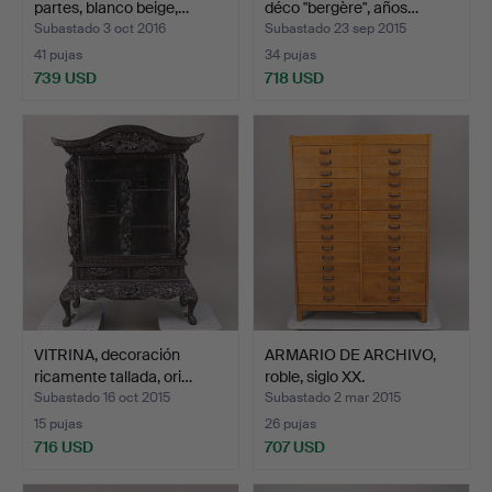
partes, blanco beige,…
déco "bergère", años…
Subastado 3 oct 2016
Subastado 23 sep 2015
41 pujas
34 pujas
739 USD
718 USD
Lote
seleccionado
VITRINA, decoración
ARMARIO DE ARCHIVO,
ricamente tallada, ori…
roble, siglo XX.
Subastado 16 oct 2015
Subastado 2 mar 2015
15 pujas
26 pujas
716 USD
707 USD