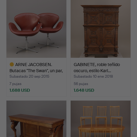
seleccionado
ARNE JACOBSEN.
GABINETE, roble teñido
Butacas "The Swan", un par,
oscuro, estilo Karl…
…
Subastado 20 sep 2015
Subastado 10 ene 2018
7 pujas
56 pujas
1.688 USD
1.648 USD
Lote
seleccionado