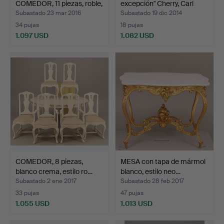
COMEDOR, 11 piezas, roble,
excepción" Cherry, Carl
bond…
Ma…
Subastado 23 mar 2016
Subastado 19 dic 2014
34 pujas
18 pujas
1.097 USD
1.082 USD
Lote
seleccionado
COMEDOR, 8 piezas,
MESA con tapa de mármol
blanco crema, estilo ro…
blanco, estilo neo…
Subastado 2 ene 2017
Subastado 28 feb 2017
33 pujas
47 pujas
1.055 USD
1.013 USD