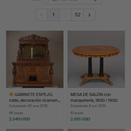
de
1
…
52
remate
GABINETE ESPEJO,
MESA DE SALÓN con
roble, decoración ricamen…
marquetería, 1800 / 1900.
Subastado 30 ene 2018
Subastado 8 jun 2015
68 pujas
61 pujas
2.540 USD
2.015 USD
Lote