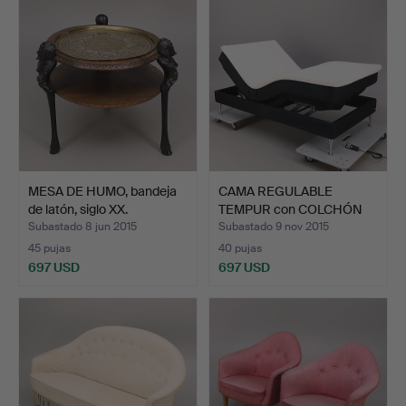
MESA DE HUMO, bandeja
CAMA REGULABLE
de latón, siglo XX.
TEMPUR con COLCHÓN
TEMPUR 1…
Subastado 8 jun 2015
Subastado 9 nov 2015
45 pujas
40 pujas
697 USD
697 USD