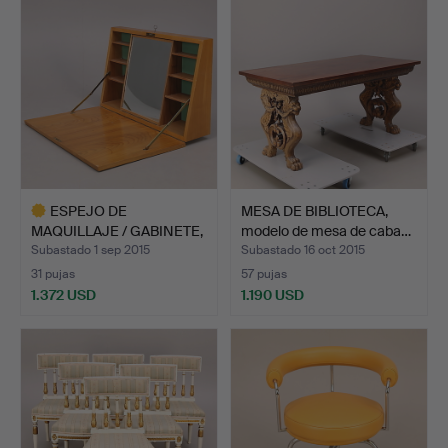
ESPEJO DE
MESA DE BIBLIOTECA,
MAQUILLAJE / GABINETE,
modelo de mesa de caba…
Bruno Mat…
Subastado 1 sep 2015
Subastado 16 oct 2015
31 pujas
57 pujas
1.372 USD
1.190 USD
Lote
seleccionado