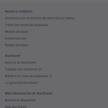
Navegación
Ayuda y contacto
en
Contacta con el servicio de atención al cliente
el
Todas las casas de subastas
pie
Modos de pago
de
Enviamos con
página
Redes sociales
Auctionet
Acerca de Auctionet
Trabaja con nosotros
Adhiere tu casa de subastas
La garantía Auctionet
Más información de Auctionet
Auctionet Magazine
App Auctionet