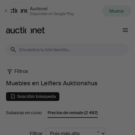
Auctionet
Mostrar
Cerrar
Disponible en Google Play
Auctionet.com
Filtros
Muebles
Muebles en Leiflers Auktionshus
en
Suscribir búsqueda
Leiflers
Subastas en curso
Precios de remate
(2 487)
Auktionshus
Precios
Filtrar