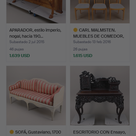
APARADOR, estilo imperio,
CARL MALMSTEN.
nogal, hacia 190…
MUEBLES DE COMEDOR,
7 pieza…
Subastado 2 jul 2015
Subastado 13 feb 2016
46 pujas
26 pujas
1.639 USD
1.615 USD
Lote
seleccionado
SOFÁ, Gustaviano, 1700
ESCRITORIO CON Ensayo,