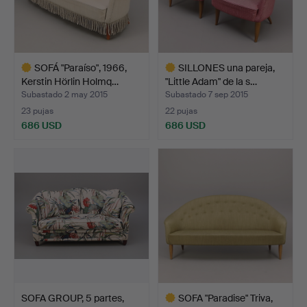
SOFÁ "Paraíso", 1966,
SILLONES una pareja,
Kerstin Hörlin Holmq…
"Little Adam" de la s…
Subastado 2 may 2015
Subastado 7 sep 2015
23 pujas
22 pujas
686 USD
686 USD
Lote
Lote
seleccionado
seleccionado
SOFA GROUP, 5 partes,
SOFA "Paradise" Triva,