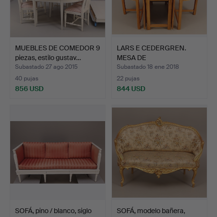
MUEBLES DE COMEDOR 9
LARS E CEDERGREN.
piezas, estilo gustav…
MESA DE
COMEDOR/MESA DE …
Subastado 27 ago 2015
Subastado 18 ene 2018
40 pujas
22 pujas
856 USD
844 USD
SOFÁ, pino / blanco, siglo
SOFÁ, modelo bañera,