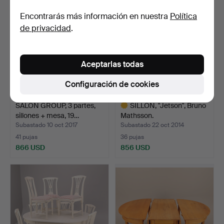
seleccionado
Encontrarás más información en nuestra
Política
de privacidad
.
Aceptarlas todas
Configuración de cookies
SALON GROUP, 3 partes,
SILLÓN, "Jetson", Bruno
sillones + mesa, 19…
Mathsson.
Subastado 10 oct 2017
Subastado 22 oct 2014
41 pujas
36 pujas
866 USD
856 USD
Lote
seleccionado