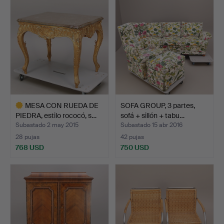
MESA CON RUEDA DE
SOFA GROUP, 3 partes,
PIEDRA, estilo rococó, s…
sofá + sillón + tabu…
Subastado 2 may 2015
Subastado 15 abr 2016
28 pujas
42 pujas
768 USD
750 USD
Lote
seleccionado