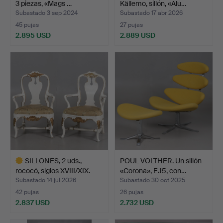
3 piezas, «Mags …
Källemo, sillón, «Alu…
Subastado 3 sep 2024
Subastado 17 abr 2026
45 pujas
27 pujas
2.895 USD
2.889 USD
Lote
seleccionado
SILLONES, 2 uds.,
POUL VOLTHER. Un sillón
rococó, siglos XVIII/XIX.
«Corona», EJ5, con…
Subastado 14 jul 2026
Subastado 30 oct 2025
42 pujas
26 pujas
2.837 USD
2.732 USD
Lote