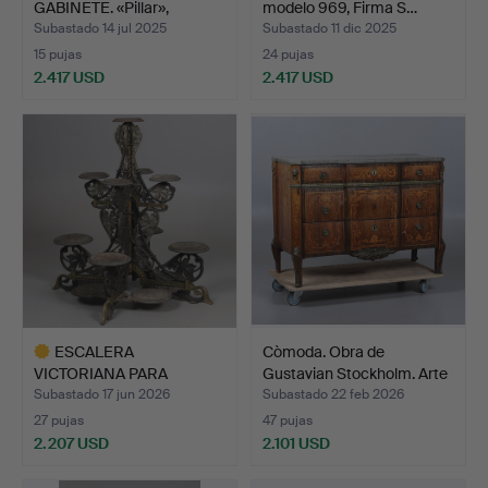
GABINETE. «Pillar»,
modelo 969, Firma S…
firmado, …
Subastado 14 jul 2025
Subastado 11 dic 2025
15 pujas
24 pujas
2.417 USD
2.417 USD
ESCALERA
Còmoda. Obra de
VICTORIANA PARA
Gustavian Stockholm. Arte
PLANTAS. Hierro f…
…
Subastado 17 jun 2026
Subastado 22 feb 2026
27 pujas
47 pujas
2.207 USD
2.101 USD
Lote