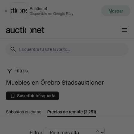
Auctionet
Mostrar
Cerrar
Disponible en Google Play
Auctionet.com
Filtros
Muebles
Muebles en Örebro Stadsauktioner
en
Suscribir búsqueda
Örebro
Subastas en curso
Precios de remate
(2 251)
Stadsauktioner
Precios
Filtrar