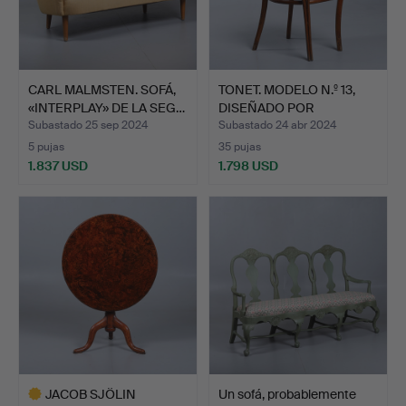
CARL MALMSTEN. SOFÁ,
TONET. MODELO N.º 13,
«INTERPLAY» DE LA SEG…
DISEÑADO POR
MICHAEL…
Subastado 25 sep 2024
Subastado 24 abr 2024
5 pujas
35 pujas
1.837 USD
1.798 USD
JACOB SJÖLIN
Un sofá, probablemente