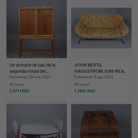
seleccionado
Un armario de bar, de la
JOHN BERTIL
segunda mitad del…
HAGGSTROM. Sofá IKEA,
AB Swedf…
Subastado 28 ene 2025
Subastado 9 ago 2024
42 pujas
58 pujas
1.371 USD
1.366 USD