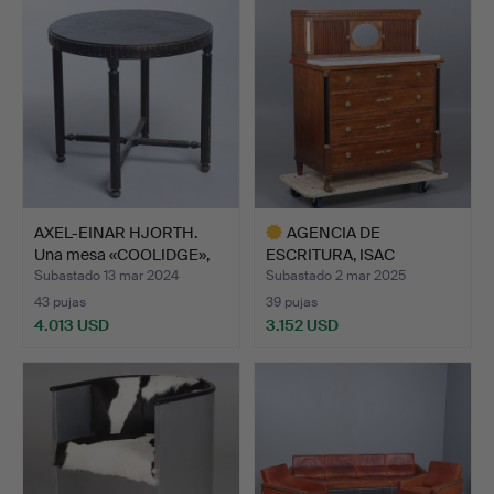
seleccionado
AXEL-EINAR HJORTH.
AGENCIA DE
Una mesa «COOLIDGE»,
ESCRITURA, ISAC
No…
LÖFGREN, OBRA D…
Subastado 13 mar 2024
Subastado 2 mar 2025
43 pujas
39 pujas
4.013 USD
3.152 USD
Lote
seleccionado