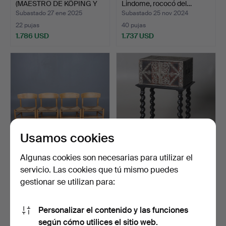
(MAESTRO DE KÖPING Y
Lindome, rococó del…
KUNGSÖR …
Subastado 27 ene 2025
Subastado 25 nov 2024
22 pujas
40 pujas
1.786 USD
1.737 USD
Lote
seleccionado
Usamos cookies
Algunas cookies son necesarias para utilizar el
BØRGE MOGENSEN.
Caja de viaje con soporte
servicio. Las cookies que tú mismo puedes
«FOLKESTOLEN», SILLAS
para patas, acce…
gestionar se utilizan para:
DE C…
Subastado 26 may 2024
Subastado 16 feb 2026
33 pujas
32 pujas
1.734 USD
1.715 USD
Personalizar el contenido y las funciones
según cómo utilices el sitio web.