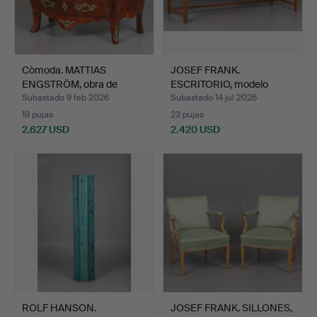
Còmoda. MATTIAS
JOSEF FRANK.
ENGSTRÖM, obra de
ESCRITORIO, modelo
Estocolm…
500/A, Fir…
Subastado 9 feb 2026
Subastado 14 jul 2026
19 pujas
23 pujas
2.627 USD
2.420 USD
ROLF HANSON.
JOSEF FRANK. SILLONES,