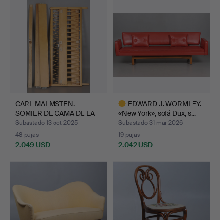
seleccionado
CARL MALMSTEN.
EDWARD J. WORMLEY.
SOMIER DE CAMA DE LA
«New York», sofá Dux, s…
MARCA …
Subastado 13 oct 2025
Subastado 31 mar 2026
48 pujas
19 pujas
2.049 USD
2.042 USD
Lote
seleccionado