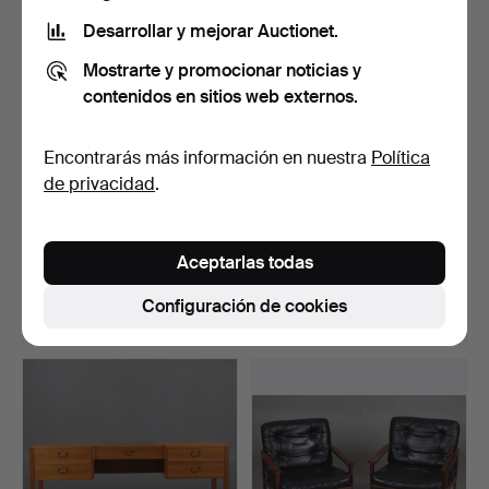
Desarrollar y mejorar Auctionet.
Mostrarte y promocionar noticias y
contenidos en sitios web externos.
Encontrarás más información en nuestra
Política
de privacidad
.
Un aparador Åmells
UN BAÚL ROCOCÓ DEL
«Drottningholm», Gnesta…
SIGLO XVII DE Còmoda.
Aceptarlas todas
Subastado 19 oct 2025
Subastado 26 may 2024
51 pujas
30 pujas
Configuración de cookies
1.639 USD
1.635 USD