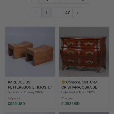
de
1
…
47
remate
KARL JULIUS
Còmoda. CINTURA
PETTERSSON E HIJOS. Un
CRISTIANA, OBRA DE
par de …
ESTOCOL…
Subastado 26 may 2024
Subastado 30 oct 2025
59 pujas
21 pujas
7.926 USD
5.253 USD
Lote