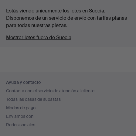
Estás viendo únicamente los lotes en Suecia.
Disponemos de un servicio de envío con tarifas planas
para todas nuestras piezas.
Mostrar lotes fuera de Suecia
Navegación
Ayuda y contacto
en
Contacta con el servicio de atención al cliente
el
Todas las casas de subastas
pie
Modos de pago
de
Enviamos con
página
Redes sociales