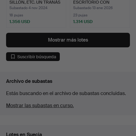
SILLÓN, ETC. UN TRANÅS
ESCRITORIO CON
SJÖG…
APARADOR ADJUN…
Subastado 4 nov 2024
Subastado 13 ene 2026
18 pujas
23 pujas
1.356 USD
1.314 USD
Mostrar más lotes
Suscribir búsqueda
Archivo de subastas
Estás buscando en el archivo de subastas concluidas.
Mostrar las subastas en curso.
Lotes en Suecia