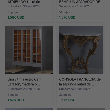
ATRIBUIDO. Un sillón
BEHR, UN APARADOR DE
«Musli…
TEC…
Subastado 30 jun 2025
Subastado 27 dic 2024
13 pujas
14 pujas
1.586 USD
1.576 USD
Una vitrina estilo Carl
CONSOLA FRANCESA, de
Larsson, madera pi…
la segunda mitad del …
Subastado 28 feb 2026
Subastado 10 jun 2025
8 pujas
32 pujas
1.576 USD
1.576 USD