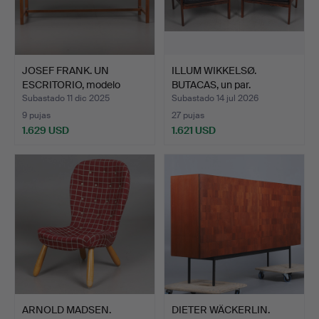
JOSEF FRANK. UN
ILLUM WIKKELSØ.
ESCRITORIO, modelo
BUTACAS, un par.
500/A, …
"Capella"…
Subastado 11 dic 2025
Subastado 14 jul 2026
9 pujas
27 pujas
1.629 USD
1.621 USD
ARNOLD MADSEN.
DIETER WÄCKERLIN.