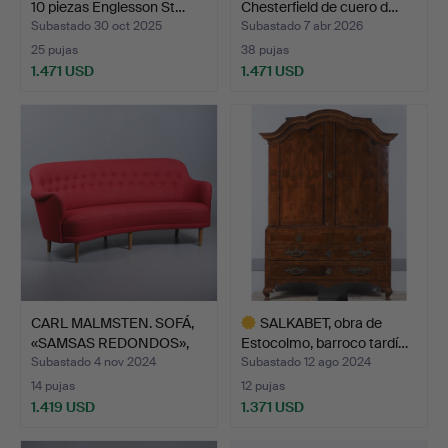
10 piezas Englesson St…
Chesterfield de cuero d…
Subastado 30 oct 2025
Subastado 7 abr 2026
25 pujas
38 pujas
1.471 USD
1.471 USD
CARL MALMSTEN. SOFÁ,
SALKABET, obra de
«SAMSAS REDONDOS»,
Estocolmo, barroco tardí…
ET…
Subastado 4 nov 2024
Subastado 12 ago 2024
14 pujas
12 pujas
1.419 USD
1.371 USD
Lote