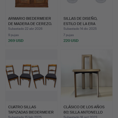
ARMARIO BIEDERMEIER
SILLAS DE DISEÑO,
DE MADERA DE CEREZO.
ESTILO DE LA ERA
ESPACIA…
Subastado 22 abr 2026
Subastado 14 dic 2025
9 pujas
7 pujas
269 USD
220 USD
CUATRO SILLAS
CLÁSICO DE LOS AÑOS
TAPIZADAS BIEDERMEIER
80: SILLA ANTONELLO
ANTIGU…
MO…
Subastado 15 feb 2025
Subastado 18 oct 2023