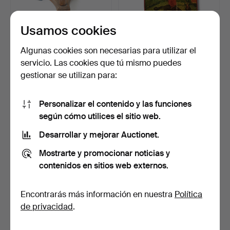
Usamos cookies
ELEGANCIA CLÁSICA:
ICONO DE SAN GEORGE
TABURETE DE PIANO DE
COMO CAZADOR DE
Algunas cookies son necesarias para utilizar el
MA…
DRAGON…
Subastado 22 abr 2024
Subastado 2 ene 2025
servicio. Las cookies que tú mismo puedes
3 pujas
12 pujas
gestionar se utilizan para:
98 USD
100 USD
Personalizar el contenido y las funciones
según cómo utilices el sitio web.
Desarrollar y mejorar Auctionet.
Mostrarte y promocionar noticias y
contenidos en sitios web externos.
Encontrarás más información en nuestra
Política
de privacidad
.
MESA AUXILIAR DE
SILLÓN BIEDERMEIER.
MIMBRE DE RATÁN CON
FORMA…
Subastado 5 ago 2025
Subastado 5 may 2026