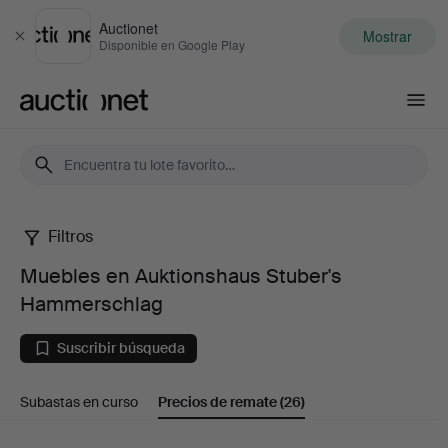
Auctionet
Mostrar
Cerrar
Disponible en Google Play
Auctionet.com
Filtros
Muebles
Muebles en Auktionshaus Stuber's
en
Hammerschlag
Auktionshaus
Suscribir búsqueda
Stuber's
Subastas en curso
Precios de remate
(26)
Hammerschlag