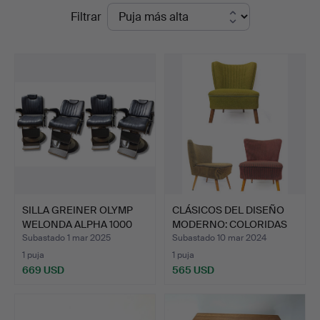
Precios
Filtrar
de
remate
SILLA GREINER OLYMP
CLÁSICOS DEL DISEÑO
WELONDA ALPHA 1000
MODERNO: COLORIDAS
PAR…
SIL…
Subastado 1 mar 2025
Subastado 10 mar 2024
1 puja
1 puja
669 USD
565 USD