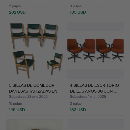
2 pujas
3 pujas
202 USD
185 USD
5 SILLAS DE COMEDOR
4 SILLAS DE ESCRITORIO
DANESAS TAPIZADAS EN
DE LOS AÑOS 80 CON …
C…
Subastado 23 ene 2025
Subastado 1 mar 2025
15 pujas
3 pujas
145 USD
133 USD