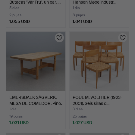
Butacas "Vår Fru", un par, …
Hansen Møbelindustr…
5 días
1 día
2 pujas
8 pujas
1.055 USD
1.041 USD
EMERSBAEK SÅGVERK,
POUL M. VOLTHER (1923-
MESA DE COMEDOR. Pino.
2001). Seis sillas d…
…
1 día
3 días
19 pujas
25 pujas
1.031 USD
1.027 USD