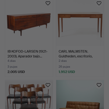
seleccionado
IB KOFOD-LARSEN (1921-
CARL MALMSTEN.
2003). Aparador bajo…
Guldheden, escritorio,
Åfor…
4 días
2 días
3 pujas
26 pujas
2.005 USD
1.952 USD