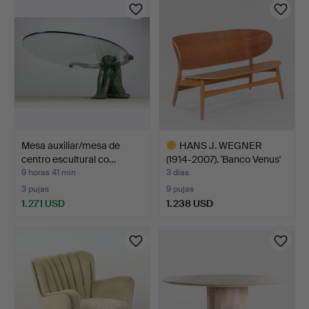
Mesa auxiliar/mesa de
HANS J. WEGNER
centro escultural co…
(1914-2007). 'Banco Venus'
…
9 horas 41 min
3 días
3 pujas
9 pujas
1.271 USD
1.238 USD
Lote
seleccionado