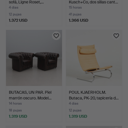
sofá, Ligne Roset,…
Kusch+Co, dos sillas cant…
4 días
15 horas
12 pujas
41 pujas
1.372 USD
1.366 USD
Lote
seleccionado
BUTACAS, UN PAR. Piel
POUL KJAERHOLM.
marrón oscuro. Model…
Butaca, PK-20, tapicería d…
14 horas
4 días
18 pujas
12 pujas
1.319 USD
1.319 USD