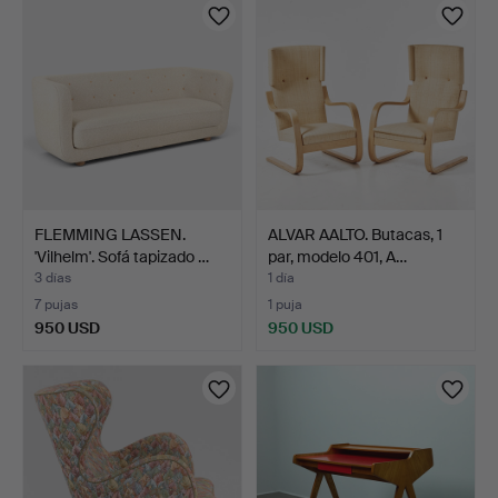
FLEMMING LASSEN.
ALVAR AALTO. Butacas, 1
'Vilhelm'. Sofá tapizado …
par, modelo 401, A…
3 días
1 día
7 pujas
1 puja
950 USD
950 USD