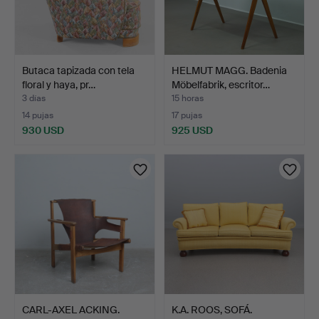
Butaca tapizada con tela
HELMUT MAGG. Badenia
floral y haya, pr…
Möbelfabrik, escritor…
3 días
15 horas
14 pujas
17 pujas
930 USD
925 USD
CARL-AXEL ACKING.
K.A. ROOS, SOFÁ.