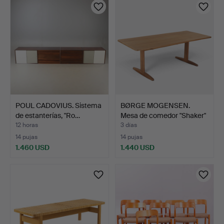
POUL CADOVIUS. Sistema
BØRGE MOGENSEN.
de estanterías, "Ro…
Mesa de comedor "Shaker"
d…
12 horas
3 días
14 pujas
14 pujas
1.460 USD
1.440 USD