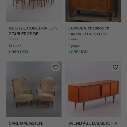
MESA DE COMEDOR CON
CÓMODA, chapada en
2 TABLEROS DE
madera de raíz, estilo …
EXTENSIÓ…
6 días
2 días
13 pujas
2 pujas
1.069 USD
1.055 USD
CARL MALMSTEN.
SVEND ÅGE MADSEN. H.P.