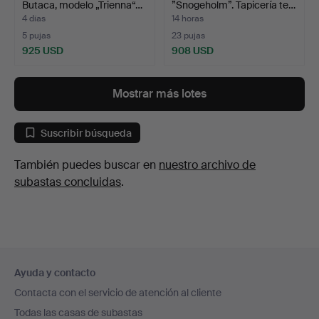
Butaca, modelo „Trienna“…
”Snogeholm”. Tapicería te…
4 días
14 horas
5 pujas
23 pujas
925 USD
908 USD
Mostrar más lotes
Suscribir búsqueda
También puedes buscar en
nuestro archivo de
subastas concluidas
.
Navegación
Ayuda y contacto
en
Contacta con el servicio de atención al cliente
el
Todas las casas de subastas