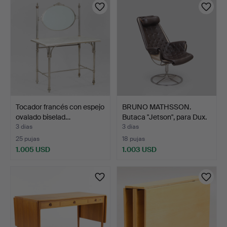
Tocador francés con espejo
BRUNO MATHSSON.
ovalado biselad…
Butaca "Jetson", para Dux.
3 días
3 días
25 pujas
18 pujas
1.005 USD
1.003 USD