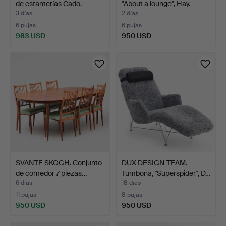
de estanterías Cado.
"About a lounge", Hay.
3 días
2 días
6 pujas
6 pujas
983 USD
950 USD
SVANTE SKOGH. Conjunto
DUX DESIGN TEAM.
de comedor 7 piezas…
Tumbona, "Superspider", D…
6 días
18 días
11 pujas
8 pujas
950 USD
950 USD