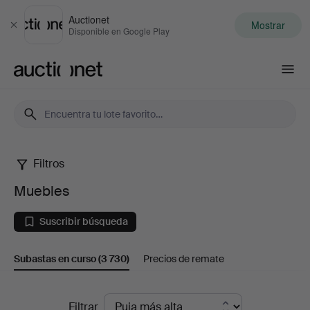
Auctionet
Mostrar
Cerrar
Disponible en Google Play
Auctionet.com
Filtros
Muebles
Muebles
Suscribir búsqueda
Subastas en curso
(3 730)
Precios de remate
Subastas
Filtrar