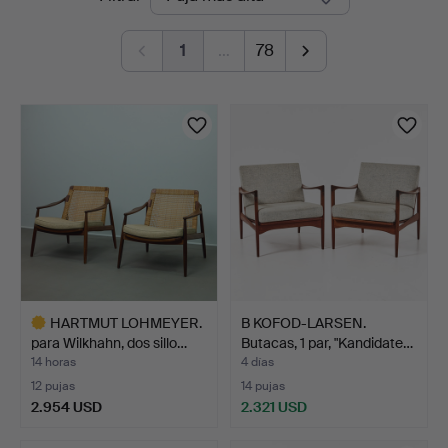
en
1
…
78
curso
HARTMUT LOHMEYER.
B KOFOD-LARSEN.
para Wilkhahn, dos sillo…
Butacas, 1 par, "Kandidate…
14 horas
4 días
12 pujas
14 pujas
2.954 USD
2.321 USD
Lote