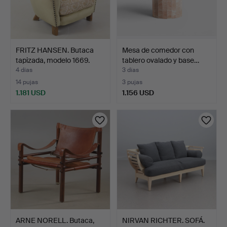
FRITZ HANSEN. Butaca
Mesa de comedor con
tapizada, modelo 1669.
tablero ovalado y base…
4 días
3 días
14 pujas
3 pujas
1.181 USD
1.156 USD
ARNE NORELL. Butaca,
NIRVAN RICHTER. SOFÁ.