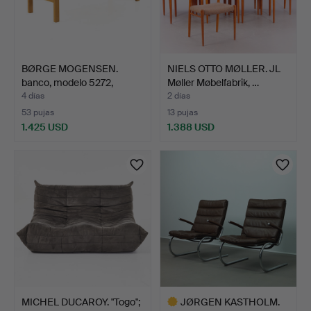
BØRGE MOGENSEN.
NIELS OTTO MØLLER. JL
banco, modelo 5272,
Møller Møbelfabrik, …
Freder…
4 días
2 días
53 pujas
13 pujas
1.425 USD
1.388 USD
MICHEL DUCAROY. "Togo";
JØRGEN KASTHOLM.