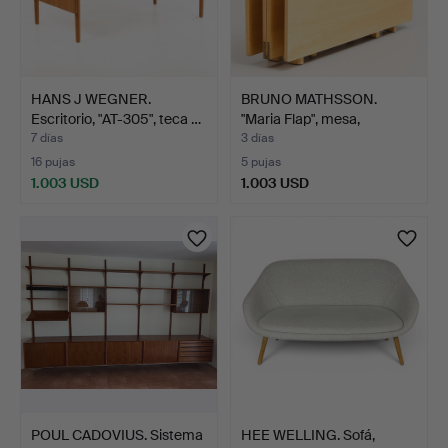
HANS J WEGNER.
BRUNO MATHSSON.
Escritorio, "AT-305", teca …
"Maria Flap", mesa,
modelo…
7 días
3 días
16 pujas
5 pujas
1.003 USD
1.003 USD
POUL CADOVIUS. Sistema
HEE WELLING. Sofá,