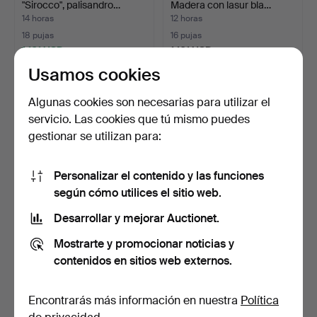
"Sirocco", palisandro…
Madera con lasur bla…
14 horas
12 horas
18 pujas
16 pujas
1.161 USD
1.161 USD
Usamos cookies
Algunas cookies son necesarias para utilizar el
servicio. Las cookies que tú mismo puedes
gestionar se utilizan para:
Personalizar el contenido y las funciones
según cómo utilices el sitio web.
Desarrollar y mejorar Auctionet.
ARNOLD MADSEN (1907-
HARBO SØLVSTEN.
1989). Butaca 'Oda' co…
Estantería de pared de
Mostrarte y promocionar noticias y
mad…
2 días
2 días
contenidos en sitios web externos.
7 pujas
7 pujas
1.160 USD
1.127 USD
Encontrarás más información en nuestra
Política