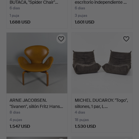
BUTACA, "Spider Chair"…
escritorio independiente …
6 días
6 días
1 puja
3 pujas
1.688 USD
1.601 USD
ARNE JACOBSEN.
MICHEL DUCAROY. "Togo",
"Svanen", sillón Fritz Hans…
sillones, 1 par, L…
8 días
4 días
4 pujas
18 pujas
1.547 USD
1.530 USD