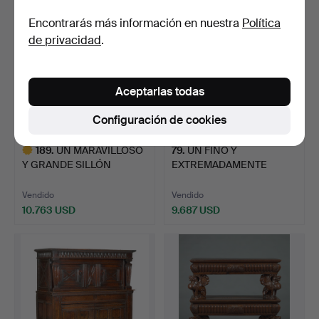
Encontrarás más información en nuestra
Política
de privacidad
.
Aceptarlas todas
Configuración de cookies
189
.
UN MARAVILLOSO
79
.
UN FINO Y
Y GRANDE SILLÓN
EXTREMADAMENTE
INGLÉS DE T…
RARO COFRE TALLAD…
Vendido
Vendido
10.763 USD
9.687 USD
Lote
seleccionado