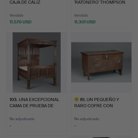
CAJA DE CÁLIZ
'RATONERO' THOMPSON
ENCUADERNADA…
(1876-1955). UN…
Vendido
Vendido
11.570 USD
11.301 USD
Lote
seleccionado
103
.
UNA EXCEPCIONAL
81
.
UN PEQUEÑO Y
CAMA DE PRUEBA DE
RARO COFRE CON
ROBLE RE…
TABLAS TALLADA…
No adjudicado
No adjudicado
-
-
Lote