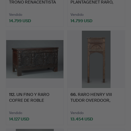
TRONO RENACENTISTA
PLANTAGENET RARO,
DE NOGA…
IMPOR…
Vendido
Vendido
14.799 USD
14.799 USD
112
.
UN FINO Y RARO
66
.
RARO HENRY VIII
COFRE DE ROBLE
TUDOR OVERDOOR,
ISABELINO, T…
NOSTELL PR…
Vendido
Vendido
14.127 USD
13.454 USD