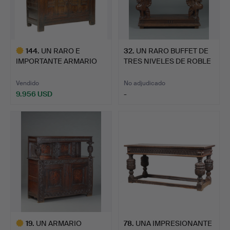
144
.
UN RARO E
32
.
UN RARO BUFFET DE
IMPORTANTE ARMARIO
TRES NIVELES DE ROBLE
DE CORTE ESCO…
IS…
Vendido
No adjudicado
9.956 USD
-
Lote
seleccionado
19
.
UN ARMARIO
78
.
UNA IMPRESIONANTE