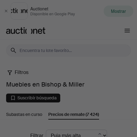
Auctionet
Mostrar
Cerrar
Disponible en Google Play
Auctionet.com
Filtros
Muebles
Muebles en Bishop & Miller
en
Suscribir búsqueda
Bishop
Subastas en curso
Precios de remate
(7 424)
&
Miller
Precios
Filtrar