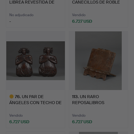
LIBREA REVESTIDA DE
CANECILLOS DE ROBLE
ROBLE DE E…
DE ISABEL I …
No adjudicado
Vendido
-
6.727 USD
76
.
UN PAR DE
113
.
UN RARO
ÁNGELES CON TECHO DE
REPOSALIBROS
ROBLE O VIG…
PLEGABLE DE ROBLE
TUD…
Vendido
Vendido
6.727 USD
6.727 USD
Lote