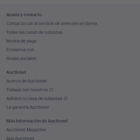
Navegación
Ayuda y contacto
en
Contacta con el servicio de atención al cliente
el
Todas las casas de subastas
pie
Modos de pago
de
Enviamos con
página
Redes sociales
Auctionet
Acerca de Auctionet
Trabaja con nosotros
Adhiere tu casa de subastas
La garantía Auctionet
Más información de Auctionet
Auctionet Magazine
App Auctionet