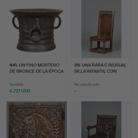
seleccionado
441
.
UN FINO MORTERO
39
.
UNA RARA E INUSUAL
DE BRONCE DE LA ÉPOCA
SILLA INFANTIL CON
DE I…
RESP…
Vendido
No adjudicado
6.727 USD
-