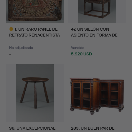
1
.
UN RARO PANEL DE
47
.
UN SILLÓN CON
RETRATO RENACENTISTA
ASIENTO EN FORMA DE
DE R…
CAJA DE …
No adjudicado
Vendido
-
5.920 USD
Lote
seleccionado
96
.
UNA EXCEPCIONAL
283
.
UN BUEN PAR DE