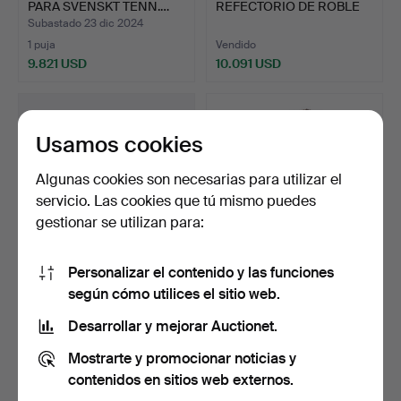
PARA SVENSKT TENN.…
REFECTORIO DE ROBLE
DE SEIS PA…
Subastado 23 dic 2024
1 puja
Vendido
9.821 USD
10.091 USD
Usamos cookies
Algunas cookies son necesarias para utilizar el
servicio. Las cookies que tú mismo puedes
gestionar se utilizan para:
Personalizar el contenido y las funciones
53
.
UN ESTUCHE ÚNICO
356
.
UNA CAMA CON
según cómo utilices el sitio web.
PARA ZANJADORA DE
DOSEL DE ROBLE TUDOR
ROBLE C…
EXTREMAD…
Desarrollar y mejorar Auctionet.
No adjudicado
Vendido
Mostrarte y promocionar noticias y
-
10.763 USD
contenidos en sitios web externos.