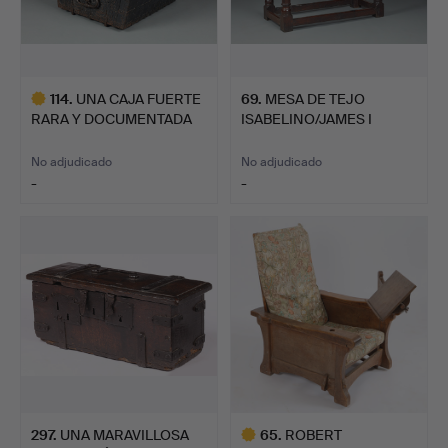
114
.
UNA CAJA FUERTE
69
.
MESA DE TEJO
RARA Y DOCUMENTADA
ISABELINO/JAMES I
DE ROBL…
TARDÍO EXCE…
No adjudicado
No adjudicado
-
-
Lote
seleccionado
297
.
UNA MARAVILLOSA
65
.
ROBERT