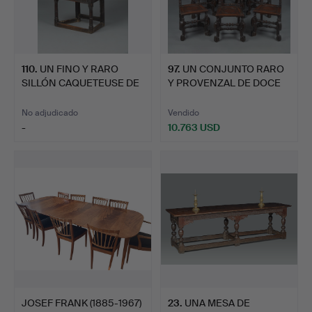
110
.
UN FINO Y RARO
97
.
UN CONJUNTO RARO
SILLÓN CAQUETEUSE DE
Y PROVENZAL DE DOCE
ROBLE …
SILLA…
No adjudicado
Vendido
-
10.763 USD
JOSEF FRANK (1885-1967)
23
.
UNA MESA DE