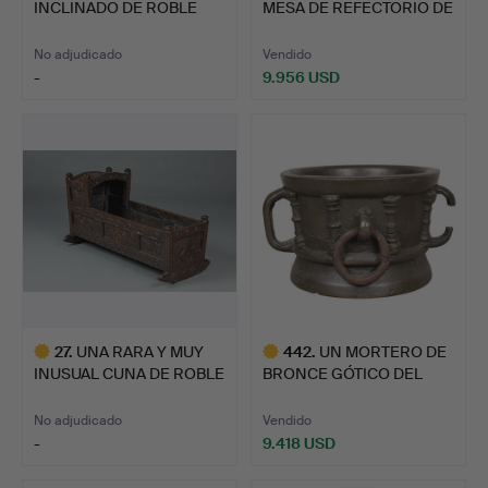
INCLINADO DE ROBLE
MESA DE REFECTORIO DE
CON INCRUSTA…
RO…
No adjudicado
Vendido
-
9.956 USD
Lote
seleccionado
27
.
UNA RARA Y MUY
442
.
UN MORTERO DE
INUSUAL CUNA DE ROBLE
BRONCE GÓTICO DEL
DE JA…
SIGLO XIII…
No adjudicado
Vendido
-
9.418 USD
Lote
Lote