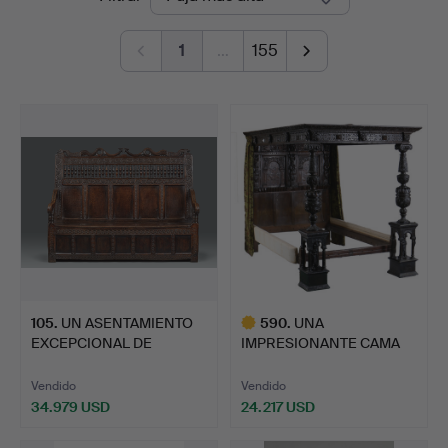
de
1
…
155
remate
105
.
UN ASENTAMIENTO
590
.
UNA
EXCEPCIONAL DE
IMPRESIONANTE CAMA
ROBLES ISAB…
DE ENSAYO DE ROBLE …
Vendido
Vendido
34.979 USD
24.217 USD
Lote