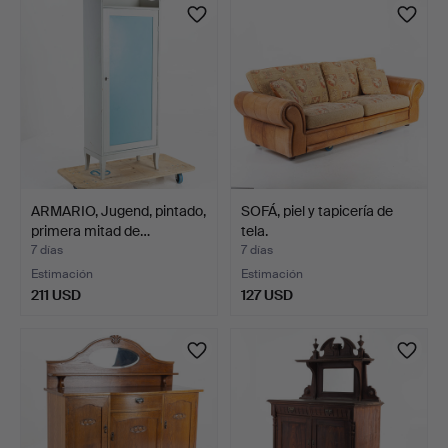
ARMARIO, Jugend, pintado,
SOFÁ, piel y tapicería de
primera mitad de…
tela.
7 días
7 días
Estimación
Estimación
211 USD
127 USD