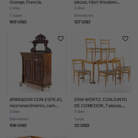
Grange, Francia.
piezas, Hjort Knudsen…
2 días
3 días
7 pujas
Estimación
169 USD
127 USD
APARADOR CON ESPEJO,
ERIK WÖRTZ. CONJUNTO
neorrenacimiento, cam…
DE COMEDOR, 7 piezas,…
3 días
3 días
Estimación
1 puja
106 USD
32 USD