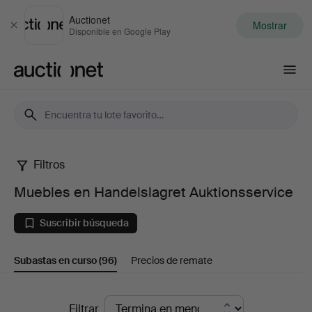
Auctionet
Mostrar
Cerrar
Disponible en Google Play
Auctionet.com
Filtros
Muebles
Muebles en Handelslagret Auktionsservice
en
Suscribir búsqueda
Handelslagret
Subastas en curso
(96)
Precios de remate
Auktionsservice
Subastas
Filtrar