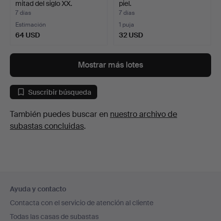
mitad del siglo XX.
piel.
7 días
7 días
Estimación
1 puja
64 USD
32 USD
Mostrar más lotes
Suscribir búsqueda
También puedes buscar en
nuestro archivo de
subastas concluidas
.
Navegación
Ayuda y contacto
en
Contacta con el servicio de atención al cliente
el
Todas las casas de subastas