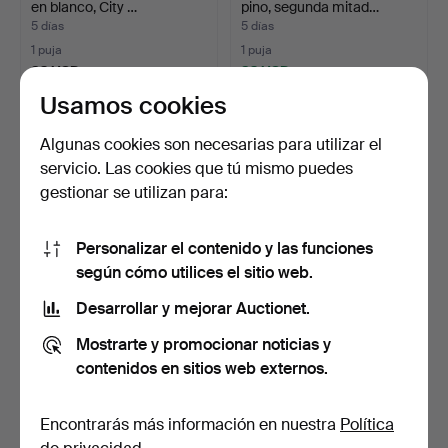
en blanco, City …
pino, segunda mitad…
5 días
5 días
1 puja
1 puja
32 USD
32 USD
Usamos cookies
Algunas cookies son necesarias para utilizar el
servicio. Las cookies que tú mismo puedes
gestionar se utilizan para:
Personalizar el contenido y las funciones
según cómo utilices el sitio web.
Desarrollar y mejorar Auctionet.
MESITAS DE NOCHE,
NIELS JØRGEN
pareja, metal dorado con…
HAUGESEN, Sillas con
Mostrarte y promocionar noticias y
brazos, …
5 días
6 días
contenidos en sitios web externos.
Estimación
1 puja
85 USD
32 USD
Encontrarás más información en nuestra
Política