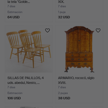
la tela "Golde…
XIX.
7 días
7 días
Estimación
1 puja
64 USD
32 USD
SILLAS DE PALILLOS, 4
ARMARIO, rococó, siglo
uds. abedul, Nesto, …
XVIII.
7 días
7 días
Estimación
2 pujas
106 USD
38 USD