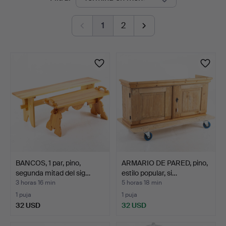
en
1
2
curso
BANCOS, 1 par, pino,
ARMARIO DE PARED, pino,
segunda mitad del sig…
estilo popular, si…
3 horas 16 min
5 horas 18 min
1 puja
1 puja
32 USD
32 USD