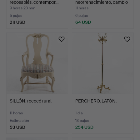
reposapiés, contempor…
neorrenacimiento, cambio
d…
9 horas 23 min
11 horas
5 pujas
6 pujas
211 USD
64 USD
SILLÓN, rococó rural.
PERCHERO, LATÓN.
11 horas
1 día
Estimación
13 pujas
53 USD
254 USD