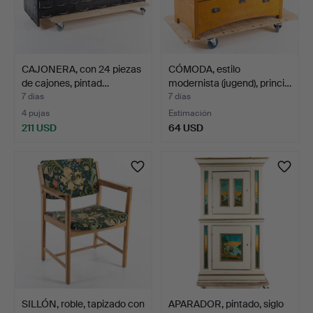
CAJONERA, con 24 piezas
CÓMODA, estilo
de cajones, pintad…
modernista (jugend), princi…
7 días
7 días
4 pujas
Estimación
211 USD
64 USD
SILLÓN, roble, tapizado con
APARADOR, pintado, siglo