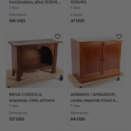
funcionalista, años 1930/4…
1930/40.
7 días
7 días
Estimación
2 pujas
106 USD
37 USD
MESA CONSOLA,
ARMARIO / APARADOR,
arqueada, roble, primera
caoba, segunda mitad d…
mit…
7 días
7 días
Estimación
Estimación
127 USD
64 USD