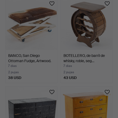
BANCO, San Diego
BOTELLERO, de barril de
Ottoman Fudge, Artwood.
whisky, roble, seg…
7 días
7 días
2 pujas
2 pujas
38 USD
43 USD