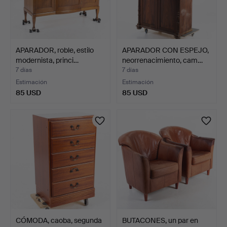
APARADOR, roble, estilo
APARADOR CON ESPEJO,
modernista, princi…
neorrenacimiento, cam…
7 días
7 días
Estimación
Estimación
85 USD
85 USD
CÓMODA, caoba, segunda
BUTACONES, un par en