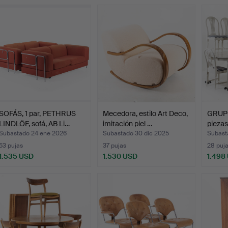
SOFÁS, 1 par, PETHRUS
Mecedora, estilo Art Deco,
GRUP
LINDLÖF, sofá, AB Li…
imitación piel …
piezas
Subastado 24 ene 2026
Subastado 30 dic 2025
Subast
53 pujas
37 pujas
28 puj
1.535 USD
1.530 USD
1.498