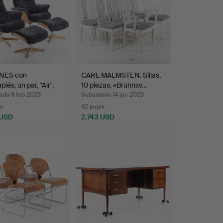
NES con
CARL MALMSTEN. Sillas,
iés, un par, "Air",
10 piezas, «Brunnsv…
ado 9 feb 2023
Subastado 14 jun 2025
s
42 pujas
 USD
2.743 USD