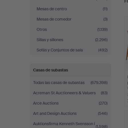
Fi
Mesas de centro
(11)
r
Mesas de comedor
(3)
Otros
(1.139)
Sillas y sillones
(2.296)
Sofás y Conjuntos de sala
(492)
Casas de subastas
Todas las casas de subastas
(679.398)
Acreman St Auctioneers & Valuers
(83)
Arce Auctions
(270)
Art and Design Auctions
(546)
Auktionsfirma Kenneth Svensson i
(1.598)