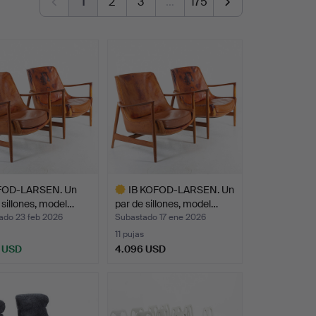
1
2
3
…
175
FOD-LARSEN. Un
IB KOFOD-LARSEN. Un
 sillones, model…
par de sillones, model…
ado 23 feb 2026
Subastado 17 ene 2026
11 pujas
 USD
4.096 USD
Lote
seleccionado