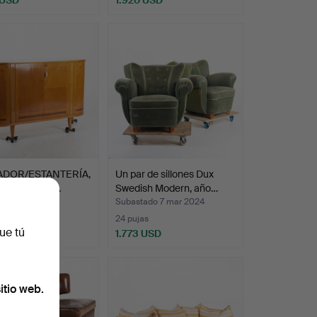
ADOR/ESTANTERÍA,
Un par de sillones Dux
arsia, estilo …
Swedish Modern, año…
ado 5 feb 2025
Subastado 7 mar 2024
s
24 pujas
ue tú
 USD
1.773 USD
itio web.