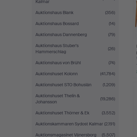
Kalmar
Auktionshaus Blank
(356)
Auktionshaus Bossard
(14)
Auktionshaus Dannenberg
(79)
Auktionshaus Stuber's
(26)
Hammerschlag
Auktionshaus von Brühl
(74)
Auktionshuset Kolonn
(41.784)
Auktionshuset STO Bohuslän
(1.209)
Auktionshuset Thelin &
(19.286)
Johansson
Auktionshuset Thörner & Ek
(3.552)
Auktionskammaren Sydost Kalmar
(2.191)
Auktionsmagasinet Vänersborg
(5.507)