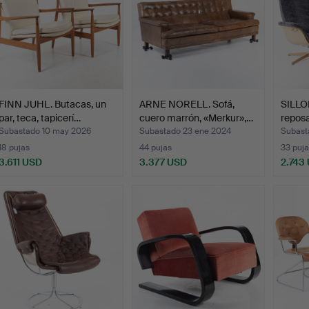
FINN JUHL. Butacas, un
ARNE NORELL. Sofá,
SILLO
par, teca, tapicerí…
cuero marrón, «Merkur»,…
reposap
Ja…
Subastado 10 may 2026
Subastado 23 ene 2024
Subast
18 pujas
44 pujas
33 puja
3.611 USD
3.377 USD
2.743