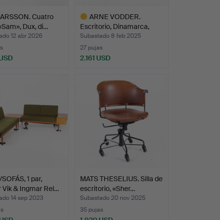
ARSSON. Cuatro
ARNE VODDER.
, «Sam», Dux, di…
Escritorio, Dinamarca,
Yakart…
ado 12 abr 2026
Subastado 8 feb 2025
s
27 pujas
 USD
2.161 USD
Lote
seleccionado
SOFÁS, 1 par,
MATS THESELIUS. Silla de
 Vik & Ingmar Rel…
escritorio, «Sher…
ado 14 sep 2023
Subastado 20 nov 2025
as
35 pujas
 USD
1.920 USD