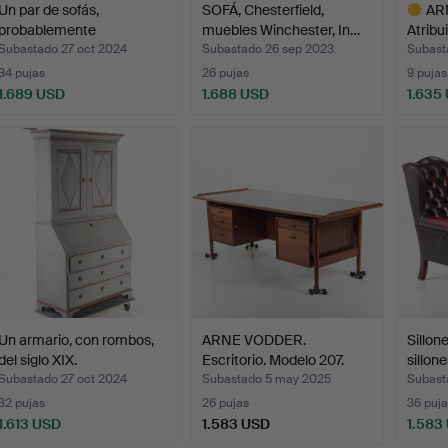
Un par de sofás,
SOFÁ, Chesterfield,
AR
probablemente
muebles Winchester, In…
Atribu
pertenecien…
«M…
Subastado 27 oct 2024
Subastado 26 sep 2023
Subast
34 pujas
26 pujas
9 pujas
1.689 USD
1.688 USD
1.635
Lote
selecci
Un armario, con rombos,
ARNE VODDER.
Sillone
del siglo XIX.
Escritorio. Modelo 207.
sillon
Sibas…
Subastado 27 oct 2024
Subastado 5 may 2025
Subast
32 pujas
26 pujas
36 puja
1.613 USD
1.583 USD
1.583