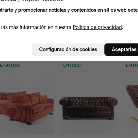
trarte y promocionar noticias y contenidos en sitios web exte
rás más información en nuestra
Política de privacidad
.
Una secretaria rococó,
SOFÁ, 3 plazas,
Sillone
siglos XVII/XIX.
Chesterfield, 1900 -
Configuración de cookies
Aceptarlas
segun…
Subastado 5 oct 2025
Subastado 9 oct 2023
Subast
56 pujas
39 pujas
29 puja
1.750 USD
1.741 USD
1.741 