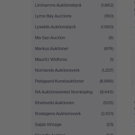
Limhamns Auktionsbyrå
(1.862)
Lyme Bay Auctions
(190)
Lysekils Auktionsbyrå
(1.960)
Ma San Auction
(9)
Markus Auktioner
(874)
Mauritz Widforss
(1)
Norrlands Auktionsverk
(1.207)
Palsgaard Kunstauktioner
(8.886)
RA Auktionsverket Norrköping
(9.445)
Rheinveld Auktionen
(505)
Roslagens Auktionsverk
(2.551)
Sajab Vintage
(23)