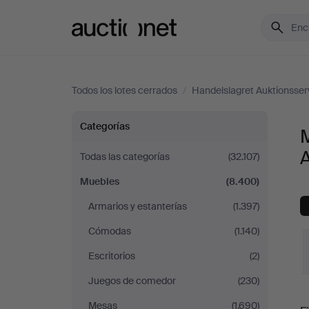
Auctionet.com
Todos los lotes cerrados
/
Handelslagret Auktionsser
Muebles
Categorías
en
A
Todas las categorías
(32.107)
Muebles
(8.400)
Handelslagret
Armarios y estanterías
(1.397)
Auktionsservice
Cómodas
(1.140)
Escritorios
(2)
Juegos de comedor
(230)
P
Mesas
(1.690)