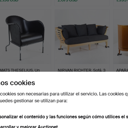
MATS THESELIUS. Un
NIRVAN RICHTER. Sofá, 3
APAR
sillón «Bruno», Källemo…
plazas, "Träsoffa"…
con int
os cookies
Subastado 20 nov 2025
Subastado 2 ago 2026
Subast
12 pujas
36 pujas
61 puja
cookies son necesarias para utilizar el servicio. Las cookies q
1.899 USD
1.873 USD
1.837
edes gestionar se utilizan para:
sonalizar el contenido y las funciones según cómo utilices el s
arrollar y mejorar Auctionet.