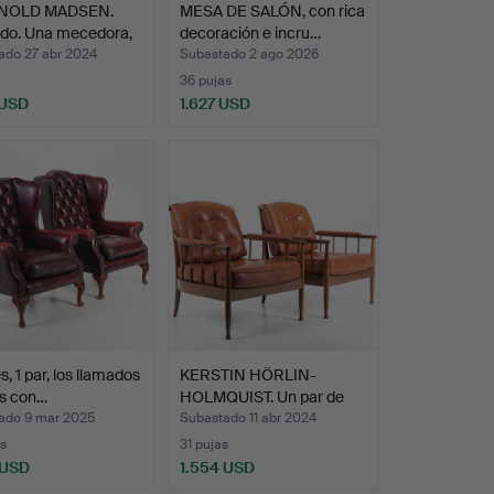
NOLD MADSEN.
MESA DE SALÓN, con rica
ido. Una mecedora,
decoración e incru…
ado 27 abr 2024
Subastado 2 ago 2026
36 pujas
 USD
1.627 USD
onado
s, 1 par, los llamados
KERSTIN HÖRLIN-
es con…
HOLMQUIST. Un par de
sillon…
ado 9 mar 2025
Subastado 11 abr 2024
s
31 pujas
 USD
1.554 USD