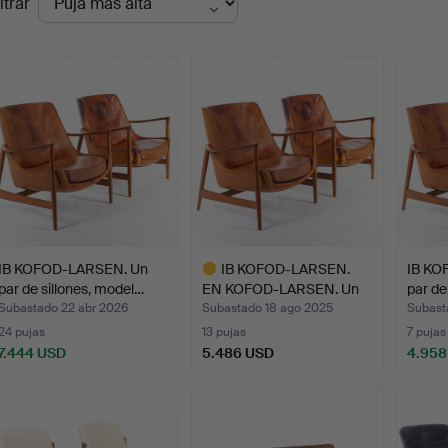
ltrar
de
emate
IB KOFOD-LARSEN. Un
IB KOFOD-LARSEN.
IB KO
par de sillones, model…
EN KOFOD-LARSEN. Un
par de
par d…
Subastado 22 abr 2026
Subastado 18 ago 2025
Subast
24 pujas
13 pujas
7 pujas
7.444 USD
5.486 USD
4.958
Lote
seleccionado