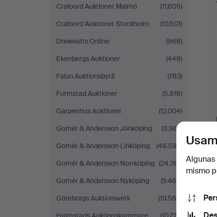
Crafoord Auktioner Malmö
(11.605)
Crafoord Auktioner Stockholm
(10.501)
Dreweatts Online
(968)
Ekenbergs Auktioner
(448)
Falun Auktionsbyrå
(783)
Formstad Auktioner
(5.816)
Garpenhus Auktioner
(12.004)
Gomér & Andersson Jönköping
(3.363)
Usam
Gomér & Andersson Linköping
(48.592)
Algunas 
Gomér & Andersson Norrköping
(24.361)
mismo pu
Gomér & Andersson Nyköping
(9.465)
Per
Göteborgs Auktionsverk
(19.565)
Des
Halmstads Auktionskammare
(10.722)