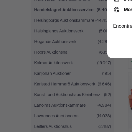
Mos
Handelslagret Auktionsservice
(8.400)
Helsingborgs Auktionskammare
(44.457)
Encontra
Hälsinglands Auktionsverk
(5.018)
Höganäs Auktionsverk
(4.288)
Höörs Auktionshall
(6.152)
Kalmar Auktionsverk
(19.047)
Karljohan Auktioner
(195)
Karlstad Hammarö Auktionsverk
(6.646)
Kunst- und Auktionshaus Kleinhenz
(52)
Laholms Auktionskammare
(4.984)
Lawrences Auctioneers
(14.038)
Leiflers Auktionshus
(2.487)