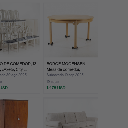
O DE COMEDOR, 13
BØRGE MOGENSEN.
, «Axet», City …
Mesa de comedor,
«Öresund»…
ado 30 ago 2025
Subastado 19 sep 2025
as
19 pujas
 USD
1.478 USD