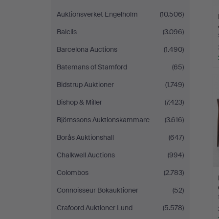
Auktionsverket Engelholm
(10.506)
Balclis
(3.096)
Barcelona Auctions
(1.490)
Batemans of Stamford
(65)
Bidstrup Auktioner
(1.749)
Bishop & Miller
(7.423)
Björnssons Auktionskammare
(3.616)
Borås Auktionshall
(647)
Chalkwell Auctions
(994)
Colombos
(2.783)
Connoisseur Bokauktioner
(52)
Crafoord Auktioner Lund
(5.578)