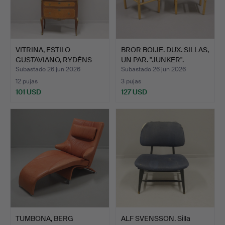
VITRINA, ESTILO
BROR BOIJE. DUX. SILLAS,
GUSTAVIANO, RYDÉNS
UN PAR. "JUNKER".
MÖBLER.
Subastado 26 jun 2026
Subastado 26 jun 2026
12 pujas
3 pujas
101 USD
127 USD
TUMBONA, BERG
ALF SVENSSON. Silla