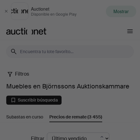
Auctionet
Mostrar
Cerrar
Disponible en Google Play
Auctionet.com
Filtros
Muebles
Muebles en Björnssons Auktionskammare
en
Suscribir búsqueda
Björnssons
Subastas en curso
Precios de remate
(3 455)
Auktionskammare
Precios
Filtrar