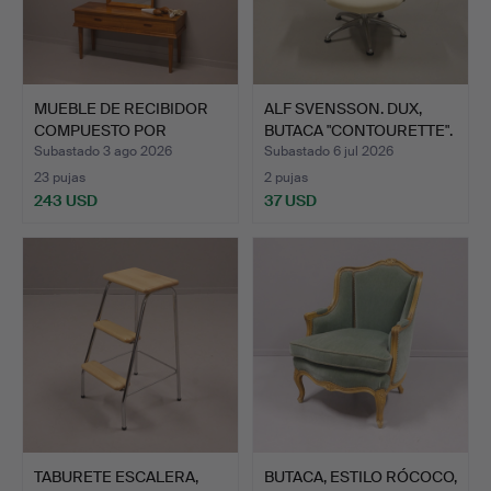
MUEBLE DE RECIBIDOR
ALF SVENSSON. DUX,
COMPUESTO POR
BUTACA "CONTOURETTE".
ESPEJO D…
Subastado 3 ago 2026
Subastado 6 jul 2026
23 pujas
2 pujas
243 USD
37 USD
TABURETE ESCALERA,
BUTACA, ESTILO RÓCOCO,