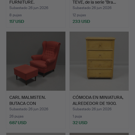
FURNITURE.
TEVE, de la serie "Bra…
Subastado 26 jun 2026
Subastado 26 jun 2026
8 pujas
12 pujas
117 USD
233 USD
CARL MALMSTEN.
CÓMODA EN MINIATURA,
BUTACA CON
ALREDEDOR DE 1900.
REPOSAPIÉS "HÄGG…
Subastado 26 jun 2026
Subastado 26 jun 2026
26 pujas
1 puja
687 USD
32 USD