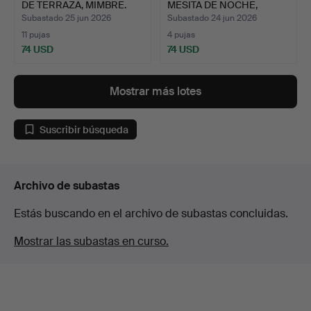
DE TERRAZA, MIMBRE.
MESITA DE NOCHE,
"SEREN…
Subastado 25 jun 2026
Subastado 24 jun 2026
11 pujas
4 pujas
74 USD
74 USD
Mostrar más lotes
Suscribir búsqueda
Archivo de subastas
Estás buscando en el archivo de subastas concluidas.
Mostrar las subastas en curso.