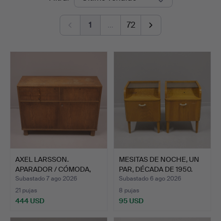
de
1
…
72
remate
AXEL LARSSON.
MESITAS DE NOCHE, UN
APARADOR / CÓMODA,
PAR, DÉCADA DE 1950.
ROBLE, SV…
Subastado 7 ago 2026
Subastado 6 ago 2026
21 pujas
8 pujas
444 USD
95 USD