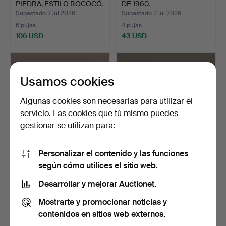
PIEDRA, ESTILO ROCOCÓ.
DE 1960.
Subastado 2 jul 2026
Subastado 2 jul 2026
6 pujas
4 pujas
106 USD
43 USD
Usamos cookies
Algunas cookies son necesarias para utilizar el
servicio. Las cookies que tú mismo puedes
gestionar se utilizan para:
Personalizar el contenido y las funciones
NISSE OCH KAJSA
MESITAS DE NOCHE, UN
según cómo utilices el sitio web.
STRINNING,
PAR, SIGLO XX.
ESTANTERÍAS STR…
Subastado 1 jul 2026
Subastado 1 jul 2026
Desarrollar y mejorar Auctionet.
4 pujas
10 pujas
Mostrarte y promocionar noticias y
48 USD
180 USD
contenidos en sitios web externos.