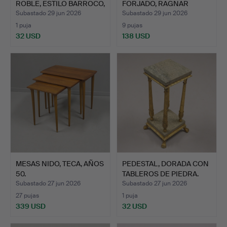
ROBLE, ESTILO BARROCO,
FORJADO, RAGNAR
SIG…
ANDERSSON.
Subastado 29 jun 2026
Subastado 29 jun 2026
1 puja
9 pujas
32 USD
138 USD
MESAS NIDO, TECA, AÑOS
PEDESTAL, DORADA CON
50.
TABLEROS DE PIEDRA.
Subastado 27 jun 2026
Subastado 27 jun 2026
27 pujas
1 puja
339 USD
32 USD