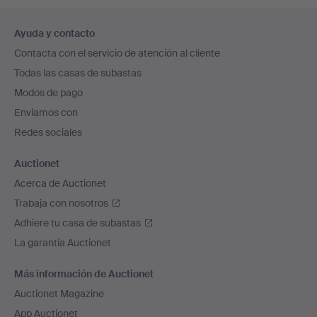
Navegación
Ayuda y contacto
en
Contacta con el servicio de atención al cliente
el
Todas las casas de subastas
pie
Modos de pago
de
Enviamos con
página
Redes sociales
Auctionet
Acerca de Auctionet
Trabaja con nosotros
Adhiere tu casa de subastas
La garantía Auctionet
Más información de Auctionet
Auctionet Magazine
App Auctionet