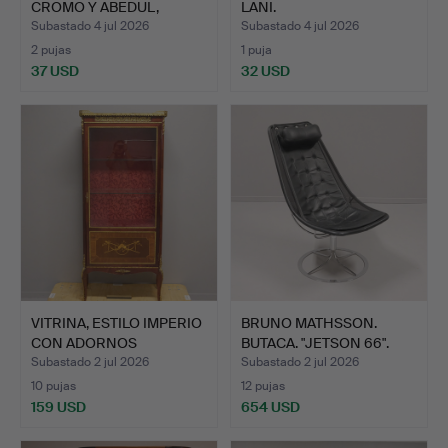
CROMO Y ABEDUL,
LANI.
LANKA M…
Subastado 4 jul 2026
Subastado 4 jul 2026
2 pujas
1 puja
37 USD
32 USD
VITRINA, ESTILO IMPERIO
BRUNO MATHSSON.
CON ADORNOS
BUTACA. "JETSON 66".
BRONCE…
PARA …
Subastado 2 jul 2026
Subastado 2 jul 2026
10 pujas
12 pujas
159 USD
654 USD