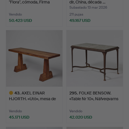
"Flora", cómoda, Firma
dlr, China, década …
Svensk…
Subastado 13 mar 2026
Vendido
211 pujas
50.423 USD
49.167 USD
Lote
seleccionado
43
.
AXEL EINAR
295
.
FOLKE BENSOW.
HJORTH. «Utö», mesa de
«Table Nr 10», Näfveqvarns
bibliote…
b…
Vendido
Vendido
45.171 USD
42.020 USD
Lote