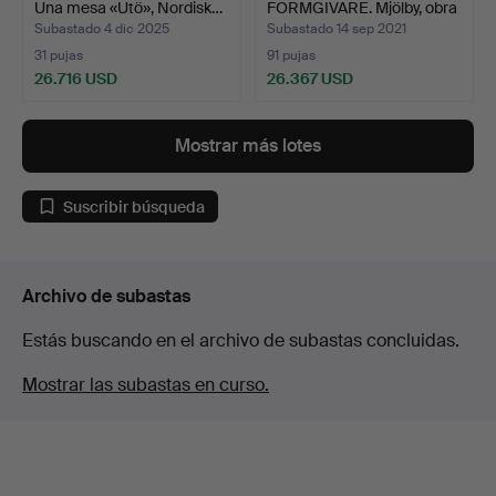
Una mesa «Utö», Nordisk…
FORMGIVARE. Mjölby, obra
de …
Subastado 4 dic 2025
Subastado 14 sep 2021
31 pujas
91 pujas
26.716 USD
26.367 USD
Lote
Lote
seleccionado
seleccionado
Mostrar más lotes
Suscribir búsqueda
Archivo de subastas
Estás buscando en el archivo de subastas concluidas.
Mostrar las subastas en curso.