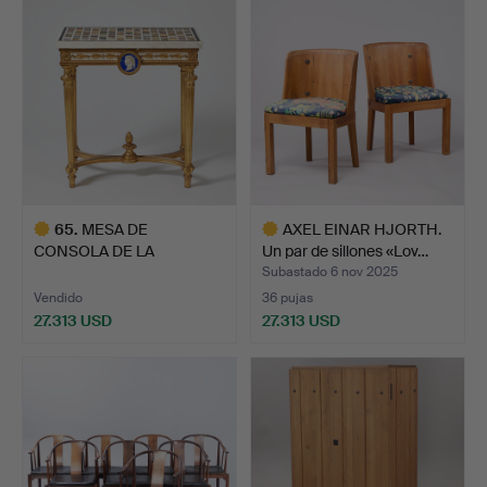
seleccionado
65
.
MESA DE
AXEL EINAR HJORTH.
CONSOLA DE LA
Un par de sillones «Lov…
PRINCESA SOFÍA ALBER…
Subastado 6 nov 2025
Vendido
36 pujas
27.313 USD
27.313 USD
Lote
Lote
seleccionado
seleccionado