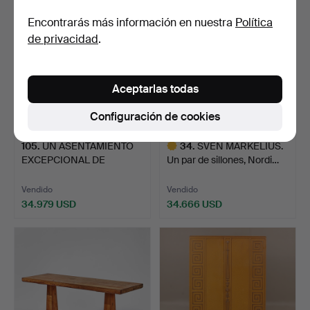
seleccionado
seleccionado
Encontrarás más información en nuestra
Política
de privacidad
.
Aceptarlas todas
Configuración de cookies
105
.
UN ASENTAMIENTO
34
.
SVEN MARKELIUS.
EXCEPCIONAL DE
Un par de sillones, Nordi…
ROBLES ISAB…
Vendido
Vendido
34.979 USD
34.666 USD
Lote
seleccionado