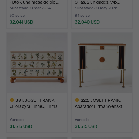
«Utö», una mesa de bibl…
Sillas, 2 unidades, "Åb…
Subastado 10 mar 2024
Subastado 30 may 2026
50 pujas
84 pujas
32.041 USD
32.040 USD
Lote
Lote
seleccionado
seleccionado
381
.
JOSEF FRANK.
222
.
JOSEF FRANK.
«Florabyrå Linné», Firma
Aparador Firma Svenskt
Sven…
Tenn, …
Vendido
Vendido
31.515 USD
31.515 USD
Lote
Lote