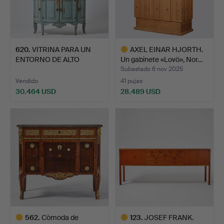
620
.
VITRINA PARA UN
AXEL EINAR HJORTH.
ENTORNO DE ALTO
Un gabinete «Lovö», Nor…
STANDING, …
Subastado 6 nov 2025
Vendido
41 pujas
30.464 USD
28.489 USD
Lote
seleccionado
562
.
Còmoda de
123
.
JOSEF FRANK.