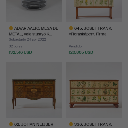
ALVAR AALTO. MESA DE
645
.
JOSEF FRANK.
METAL, Valaistustyö K…
«Floraskåpet», Firma
Svenskt …
Subastado 24 abr 2022
32 pujas
Vendido
132.516 USD
120.805 USD
Lote
Lote
seleccionado
seleccionado
62
.
JOHAN NEIJBER
336
.
JOSEF FRANK.