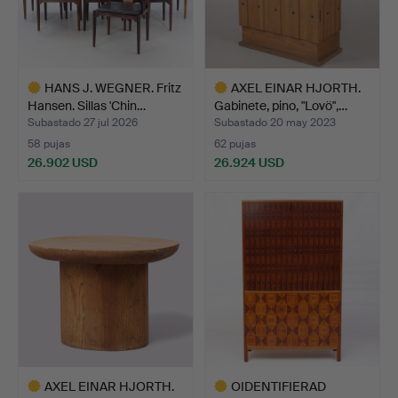
HANS J. WEGNER. Fritz
AXEL EINAR HJORTH.
Hansen. Sillas 'Chin…
Gabinete, pino, "Lovö",…
Subastado 27 jul 2026
Subastado 20 may 2023
58 pujas
62 pujas
26.902 USD
26.924 USD
Lote
Lote
seleccionado
seleccionado
AXEL EINAR HJORTH.
OIDENTIFIERAD