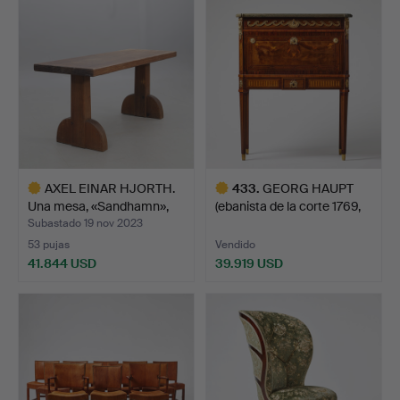
seleccionado
AXEL EINAR HJORTH.
433
.
GEORG HAUPT
Una mesa, «Sandhamn»,
(ebanista de la corte 1769,
N…
ma…
Subastado 19 nov 2023
53 pujas
Vendido
41.844 USD
39.919 USD
Lote
Lote
seleccionado
seleccionado