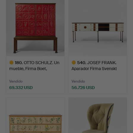
seleccionado
180
.
OTTO SCHULZ. Un
540
.
JOSEF FRANK.
mueble, Firma Boet,
Aparador Firma Svenskt
Gotemb…
Tenn, …
Vendido
Vendido
69.332 USD
56.726 USD
Lote
Lote
seleccionado
seleccionado