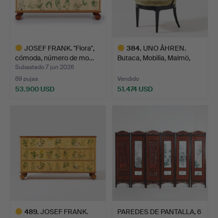
JOSEF FRANK. "Flora",
384
.
UNO ÅHREN.
cómoda, número de mo…
Butaca, Mobilia, Malmö,
hacia 1…
Subastado 7 jun 2026
69 pujas
Vendido
53.900 USD
51.474 USD
Lote
Lote
seleccionado
seleccionado
489
.
JOSEF FRANK.
PAREDES DE PANTALLA, 6