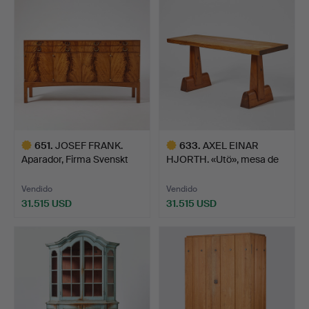
seleccionado
seleccionado
651
.
JOSEF FRANK.
633
.
AXEL EINAR
Aparador, Firma Svenskt
HJORTH. «Utö», mesa de
Tenn,…
bibliote…
Vendido
Vendido
31.515 USD
31.515 USD
Lote
Lote
seleccionado
seleccionado