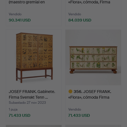
(maestro gremial en
«Flora», cómoda, Firma
Estocolm…
Svensk…
Vendido
Vendido
90.341 USD
84.039 USD
Lote
Lote
seleccionado
seleccionado
JOSEF FRANK. Gabinete.
356
.
JOSEF FRANK.
Firma Svenskt Tenn …
«Flora», cómoda Firma
Svenskt…
Subastado 27 nov 2023
1 puja
Vendido
71.433 USD
71.433 USD
Lote