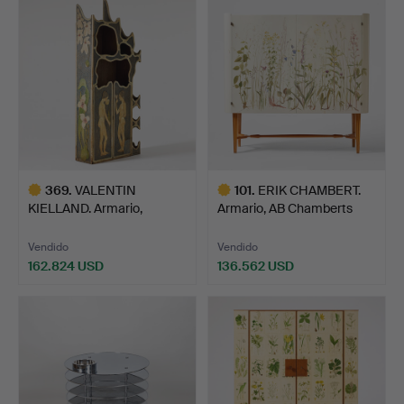
seleccionado
seleccionado
369
.
VALENTIN
101
.
ERIK CHAMBERT.
KIELLAND. Armario,
Armario, AB Chamberts
Noruega 1902, …
Möbel…
Vendido
Vendido
162.824 USD
136.562 USD
Lote
Lote
seleccionado
seleccionado