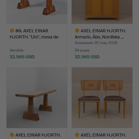
60
.
AXEL EINAR
AXEL EINAR HJORTH.
HJORTH. "Utö", mesa de
Armario, Åbo, Nordiska …
bibliote…
Subastado 30 may 2026
Vendido
54 pujas
32.565 USD
32.565 USD
Lote
Lote
seleccionado
seleccionado
AXEL EINAR HJORTH.
AXEL EINAR HJORTH.