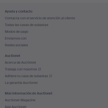
Navegación
Ayuda y contacto
en
Contacta con el servicio de atención al cliente
el
Todas las casas de subastas
pie
Modos de pago
de
Enviamos con
página
Redes sociales
Auctionet
Acerca de Auctionet
Trabaja con nosotros
Adhiere tu casa de subastas
La garantía Auctionet
Más información de Auctionet
Auctionet Magazine
App Auctionet