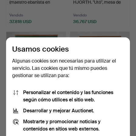
(maestro ebanista en
HJORTH. "Utö", mesa de
Estocolmo…
bibliote…
Vendido
Vendido
37.818 USD
36.767 USD
Lote
Lote
seleccionado
seleccionado
Usamos cookies
Algunas cookies son necesarias para utilizar el
servicio. Las cookies que tú mismo puedes
gestionar se utilizan para:
Personalizar el contenido y las funciones
59
.
OTTO SCHULZ.
419
.
ERIK CHAMBERT.
según cómo utilices el sitio web.
"Paradiset", armario, Boet,
Armario, AB Chamberts
G…
Möbel…
Desarrollar y mejorar Auctionet.
Vendido
Vendido
Mostrarte y promocionar noticias y
35.717 USD
35.717 USD
contenidos en sitios web externos.
Lote
Lote