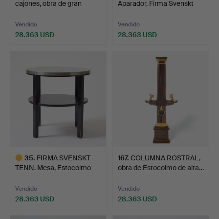
cajones, obra de gran
Aparador, Firma Svenskt
calidad de…
Tenn,…
Vendido
Vendido
28.363 USD
28.363 USD
Lote
Lote
seleccionado
seleccionado
35
.
FIRMA SVENSKT
167
.
COLUMNA ROSTRAL,
TENN. Mesa, Estocolmo
obra de Estocolmo de alta…
1931, …
Vendido
Vendido
28.363 USD
28.363 USD
Lote