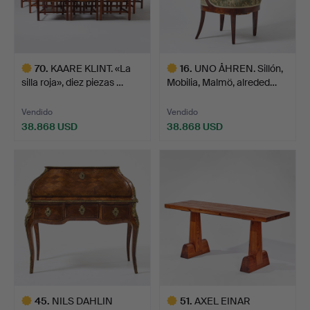
70
.
KAARE KLINT. «La
16
.
UNO ÅHREN. Sillón,
silla roja», diez piezas …
Mobilia, Malmö, alreded…
Vendido
Vendido
38.868 USD
38.868 USD
Lote
Lote
seleccionado
seleccionado
45
.
NILS DAHLIN
51
.
AXEL EINAR