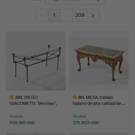
de
1
…
209
remate
381
.
DIEGO
80
.
MESA, trabajo
GIACOMETTI. "Berceau",
italiano de alta calidad de …
mesa, modelo …
Vendido
Vendido
509.481 USD
225.853 USD
Lote
Lote