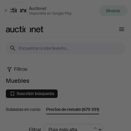
Auctionet
Mostrar
Cerrar
Disponible en Google Play
Auctionet.com
Filtros
Muebles
Muebles
Suscribir búsqueda
Subastas en curso
Precios de remate
(679 391)
Precios
Filtrar