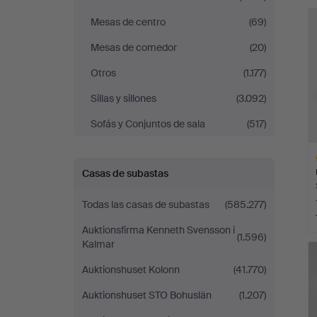
r
Mesas de centro
(69)
Mesas de comedor
(20)
Otros
(1.177)
Sillas y sillones
(3.092)
Sofás y Conjuntos de sala
(517)
Casas de subastas
Todas las casas de subastas
(585.277)
Auktionsfirma Kenneth Svensson i
(1.596)
L
Kalmar
s
Auktionshuset Kolonn
(41.770)
Auktionshuset STO Bohuslän
(1.207)