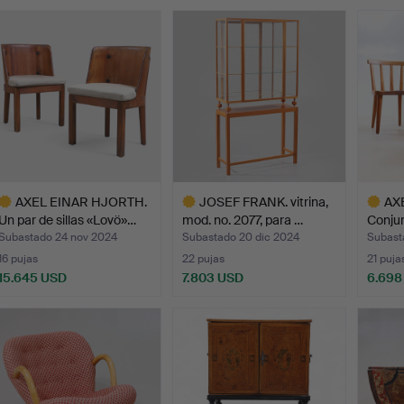
emate
AXEL EINAR HJORTH.
JOSEF FRANK. vitrina,
AX
Un par de sillas «Lovö»…
mod. no. 2077, para …
Conjun
Subastado 24 nov 2024
Subastado 20 dic 2024
Subast
16 pujas
22 pujas
21 puja
15.645 USD
7.803 USD
6.698
ote
Lote
Lote
eleccionado
seleccionado
selecci