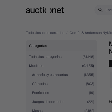
Auctionet.com
Todos los lotes cerrados
/
Gomér & Andersson Nyköp
Muebles
Categorías
en
Todas las categorías
(61.148)
Muebles
(9.455)
Gomér
Armarios y estanterías
(1.355)
&
Cómodas
(803)
Andersson
Escritorios
(19)
P
Fi
Juegos de comedor
(221)
Nyköping
Mesas
(2.182)