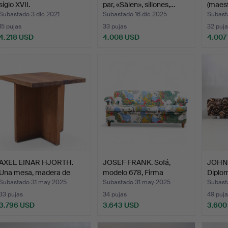
siglo XVII.
par, «Sälen», sillones,…
(maest
Kungs
Subastado 3 dic 2021
Subastado 16 dic 2025
Subast
15 pujas
33 pujas
32 puja
4.218 USD
4.008 USD
4.007
ote
Lote
Lote
eleccionado
seleccionado
selecci
AXEL EINAR HJORTH.
JOSEF FRANK. Sofá,
JOHN 
Una mesa, madera de
modelo 678, Firma
Diplom
pin…
Svens…
Subastado 31 may 2025
Subastado 31 may 2025
Subast
33 pujas
34 pujas
49 puja
3.796 USD
3.643 USD
3.600