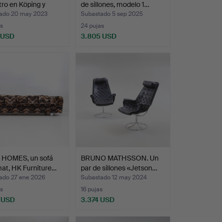
ro en Köping y
de sillones, modelo 1…
ör…
ado 20 may 2023
Subastado 5 sep 2025
s
24 pujas
 USD
3.805 USD
onado
HOMES, un sofá
BRUNO MATHSSON. Un
at, HK Furniture…
par de sillones «Jetson…
ado 27 ene 2026
Subastado 12 may 2024
s
16 pujas
 USD
3.374 USD