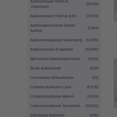
Auktionshuset Thelin &
(19.278)
Johansson
Auktionshuset Thörner & Ek
(3.554)
Auktionskammaren Sydost
(2.184)
Kalmar
Auktionsmagasinet Vänersborg
(5.495)
Auktionsverket Engelholm
(10.485)
L
Björnssons Auktionskammare
(3.612)
s
Borås Auktionshall
(628)
Connoisseur Bokauktioner
(52)
Crafoord Auktioner Lund
(5.576)
Crafoord Auktioner Malmö
(11.601)
Crafoord Auktioner Stockholm
(10.500)
Ekenbergs Auktioner
(436)