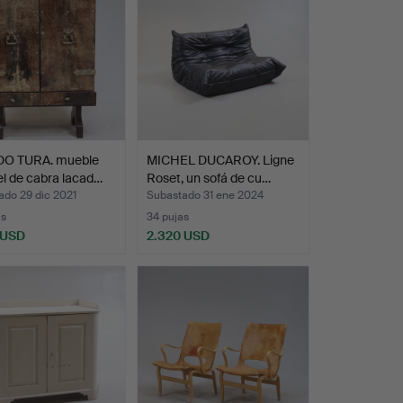
DO TURA. mueble
MICHEL DUCAROY. Ligne
iel de cabra lacad…
Roset, un sofá de cu…
ado 29 dic 2021
Subastado 31 ene 2024
as
34 pujas
 USD
2.320 USD
onado