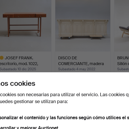
JOSEF FRANK.
DISCO DE
BRUN
escritorio, mod. 1022,
COMERCIANTE, madera
Sillón
«Schat…
pintada, 9 ca…
«Pe…
Subastado 10 dic 2025
Subastado 4 may 2022
Subast
7 pujas
56 pujas
17 puja
os cookies
3.374 USD
3.164 USD
3.164
ote
cookies son necesarias para utilizar el servicio. Las cookies q
eleccionado
edes gestionar se utilizan para:
sonalizar el contenido y las funciones según cómo utilices el s
arrollar y mejorar Auctionet.