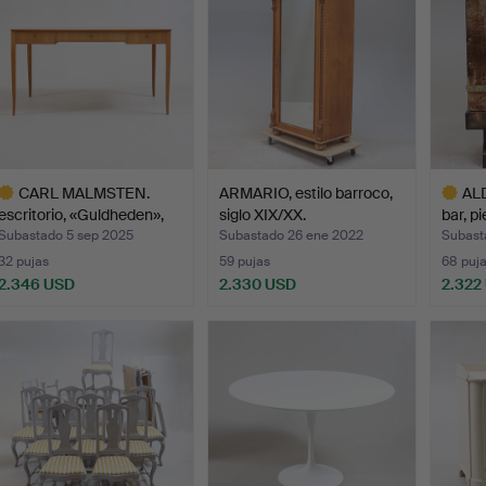
CARL MALMSTEN.
ARMARIO, estilo barroco,
AL
escritorio, «Guldheden»,
siglo XIX/XX.
bar, p
Åf…
Subastado 5 sep 2025
Subastado 26 ene 2022
Subast
32 pujas
59 pujas
68 puj
2.346 USD
2.330 USD
2.322
ote
Lote
eleccionado
selecci