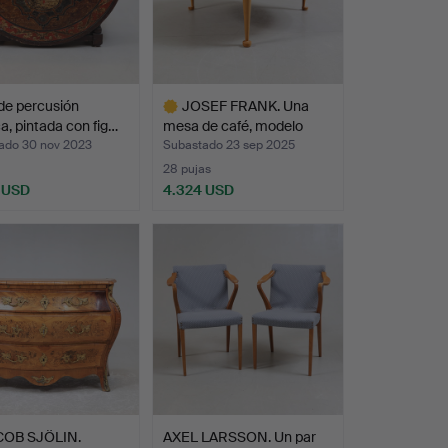
de percusión
JOSEF FRANK. Una
a, pintada con fig…
mesa de café, modelo
2139…
ado 30 nov 2023
Subastado 23 sep 2025
28 pujas
 USD
4.324 USD
Lote
seleccionado
COB SJÖLIN.
AXEL LARSSON. Un par