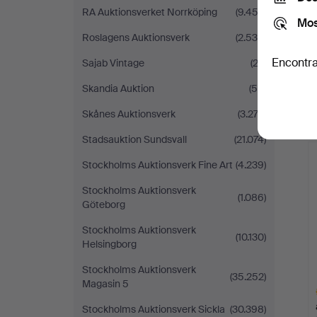
RA Auktionsverket Norrköping
(9.453)
Mos
Roslagens Auktionsverk
(2.539)
Encontra
Sajab Vintage
(23)
Skandia Auktion
(50)
Skånes Auktionsverk
(3.273)
L
Stadsauktion Sundsvall
(21.074)
s
Stockholms Auktionsverk Fine Art
(4.239)
Stockholms Auktionsverk
(1.086)
Göteborg
Stockholms Auktionsverk
(10.130)
Helsingborg
Stockholms Auktionsverk
(35.252)
Magasin 5
Stockholms Auktionsverk Sickla
(30.398)