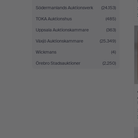
Södermanlands Auktionsverk
(24.153)
TOKA Auktionshus
(485)
L
Uppsala Auktionskammare
(363)
s
Växjö Auktionskammare
(25.349)
Wickmans
(4)
Örebro Stadsauktioner
(2.250)