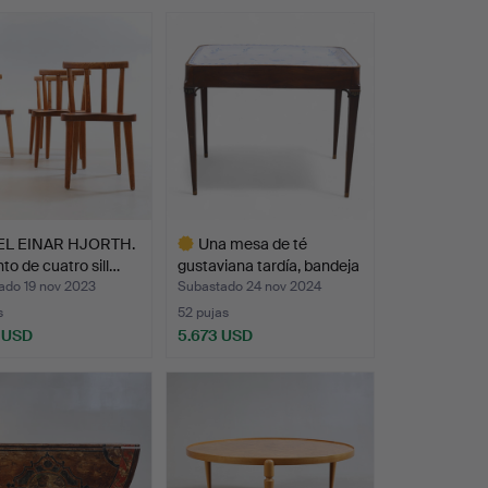
EL EINAR HJORTH.
Una mesa de té
to de cuatro sill…
gustaviana tardía, bandeja
…
ado 19 nov 2023
Subastado 24 nov 2024
s
52 pujas
 USD
5.673 USD
Lote
onado
seleccionado