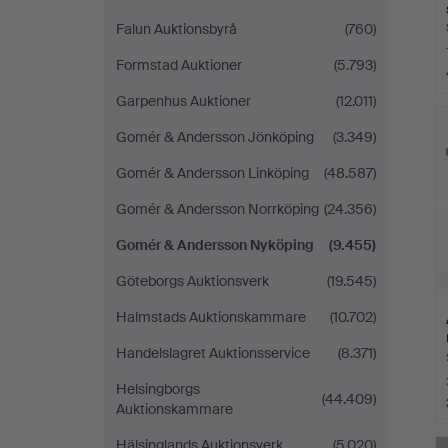
Falun Auktionsbyrå
(760)
Formstad Auktioner
(5.793)
Garpenhus Auktioner
(12.011)
L
s
Gomér & Andersson Jönköping
(3.349)
Gomér & Andersson Linköping
(48.587)
Gomér & Andersson Norrköping
(24.356)
Gomér & Andersson Nyköping
(9.455)
Göteborgs Auktionsverk
(19.545)
Halmstads Auktionskammare
(10.702)
Handelslagret Auktionsservice
(8.371)
Helsingborgs
(44.409)
Auktionskammare
Hälsinglands Auktionsverk
(5.020)