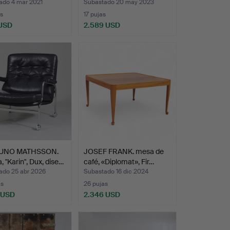
ado 4 mar 2021
Subastado 20 may 2023
s
17 pujas
 USD
2.589 USD
UNO MATHSSON.
JOSEF FRANK. mesa de
, "Karin", Dux, dise…
café, «Diplomat», Fir…
ado 25 abr 2026
Subastado 16 dic 2024
as
26 pujas
 USD
2.346 USD
onado