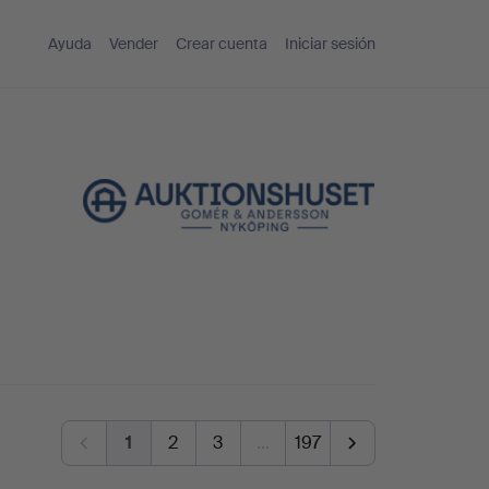
Ayuda
Vender
Crear cuenta
Iniciar sesión
1
2
3
…
197