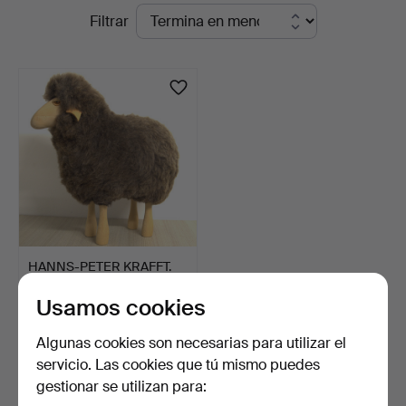
Subastas
Filtrar
Kleinhenz
en
curso
HANNS-PETER KRAFFT.
ATRIBUIDO A MEIER.
Usamos cookies
ESC…
9 días
Estimación
Algunas cookies son necesarias para utilizar el
634 USD
servicio. Las cookies que tú mismo puedes
gestionar se utilizan para:
Suscribir búsqueda