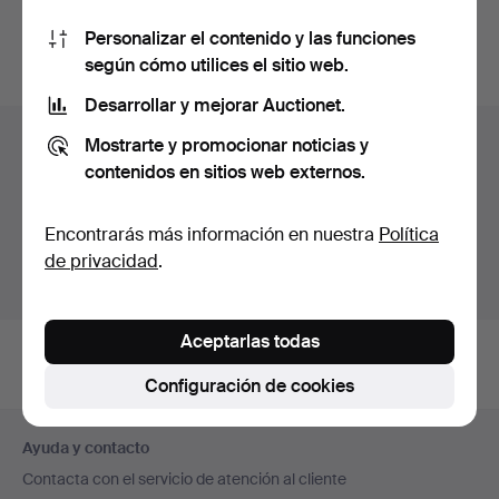
También puedes buscar en
nuestro archivo de
Personalizar el contenido y las funciones
subastas concluidas
.
según cómo utilices el sitio web.
Desarrollar y mejorar Auctionet.
Lotes en Alemania
Mostrarte y promocionar noticias y
contenidos en sitios web externos.
Estás viendo únicamente los lotes en Alemania.
Disponemos de un servicio de envío con tarifas planas
Encontrarás más información en nuestra
Política
para todas nuestras piezas.
de privacidad
.
Mostrar lotes fuera de Alemania
Aceptarlas todas
Configuración de cookies
Navegación
Ayuda y contacto
en
Contacta con el servicio de atención al cliente
el