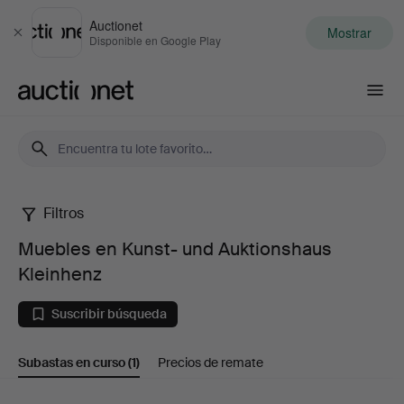
Auctionet
Mostrar
Cerrar
Disponible en Google Play
Auctionet.com
Filtros
Muebles
Muebles en Kunst- und Auktionshaus
en
Kleinhenz
Kunst-
Suscribir búsqueda
und
Subastas en curso
(1)
Precios de remate
Auktionshaus