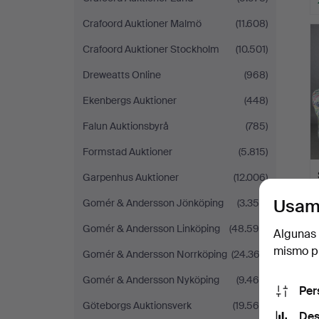
Crafoord Auktioner Malmö
(11.608)
Crafoord Auktioner Stockholm
(10.501)
Dreweatts Online
(968)
Ekenbergs Auktioner
(448)
Falun Auktionsbyrå
(785)
Formstad Auktioner
(5.815)
Garpenhus Auktioner
(12.006)
Usam
Gomér & Andersson Jönköping
(3.358)
Gomér & Andersson Linköping
(48.596)
Algunas 
mismo pu
Gomér & Andersson Norrköping
(24.362)
Gomér & Andersson Nyköping
(9.464)
Per
Göteborgs Auktionsverk
(19.565)
Des