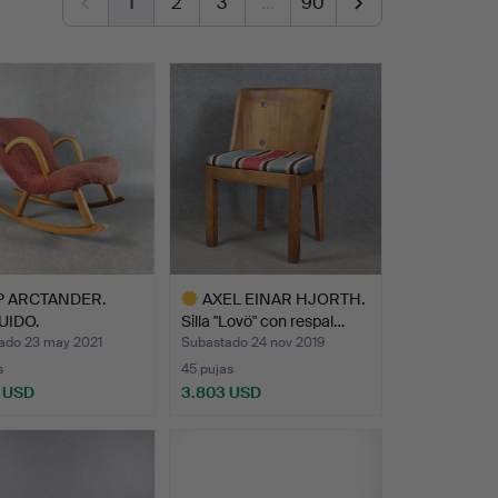
1
2
3
…
90
P ARCTANDER.
AXEL EINAR HJORTH.
UIDO.
Silla "Lovö" con respal…
n/mecedo…
ado 23 may 2021
Subastado 24 nov 2019
s
45 pujas
 USD
3.803 USD
Lote
seleccionado