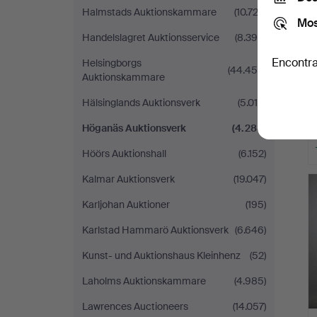
Halmstads Auktionskammare
(10.722)
Mos
Handelslagret Auktionsservice
(8.399)
Encontra
Helsingborgs
(44.455)
Auktionskammare
Hälsinglands Auktionsverk
(5.019)
Höganäs Auktionsverk
(4.288)
Höörs Auktionshall
(6.152)
Kalmar Auktionsverk
(19.047)
Karljohan Auktioner
(195)
Karlstad Hammarö Auktionsverk
(6.646)
Kunst- und Auktionshaus Kleinhenz
(52)
Laholms Auktionskammare
(4.985)
Lawrences Auctioneers
(14.057)