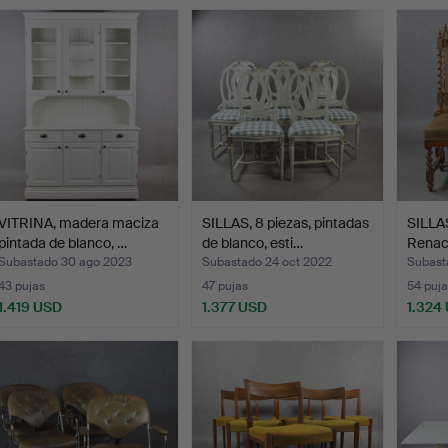
VITRINA, madera maciza
SILLAS, 8 piezas, pintadas
SILLAS
pintada de blanco, …
de blanco, esti…
Renaci
Subastado 30 ago 2023
Subastado 24 oct 2022
Subast
43 pujas
47 pujas
54 puja
1.419 USD
1.377 USD
1.324