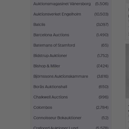
Auktionsmagasinet Vänersborg
(5.506)
Auktionsverket Engelholm
(10.503)
Balclis
(3.097)
Barcelona Auctions
(1.490)
Batemans of Stamford
(65)
Bidstrup Auktioner
(1.752)
Bishop & Miller
(7.424)
Björnssons Auktionskammare
(3.616)
Borås Auktionshall
(650)
Chalkwell Auctions
(996)
Colombos
(2.784)
Connoisseur Bokauktioner
(52)
Crafoord Auktioner Lund
(5.578)