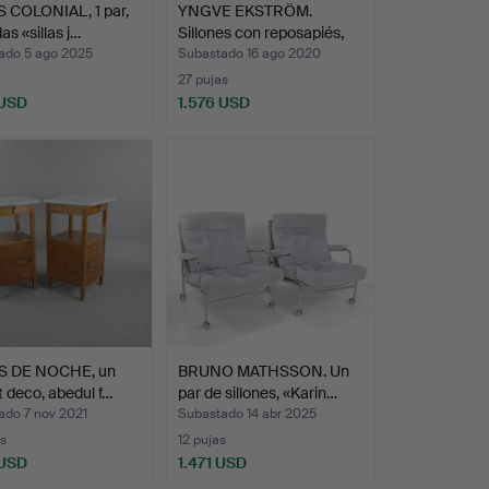
S COLONIAL, 1 par,
YNGVE EKSTRÖM.
as «sillas j…
Sillones con reposapiés,
2+…
ado 5 ago 2025
Subastado 16 ago 2020
27 pujas
 USD
1.576 USD
 DE NOCHE, un
BRUNO MATHSSON. Un
rt deco, abedul f…
par de sillones, «Karin…
ado 7 nov 2021
Subastado 14 abr 2025
s
12 pujas
 USD
1.471 USD