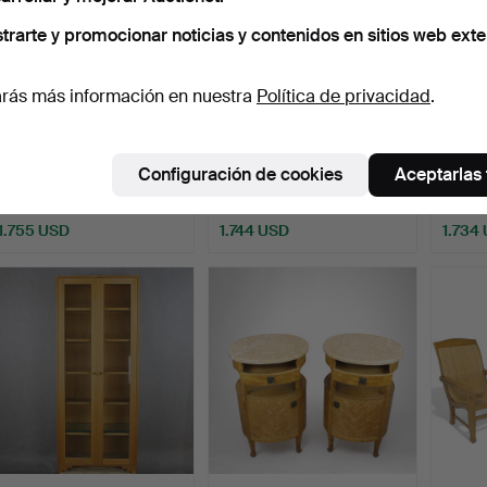
trarte y promocionar noticias y contenidos en sitios web exte
rás más información en nuestra
Política de privacidad
.
BRUNO MATHSSON.
BRUNO MATHSSON.
BR
Sillón, «Jetson», cuero ne…
Butaca "Karin" Dux, base
Sillon
Configuración de cookies
Aceptarlas
c…
Subastado 28 ago 2024
Subastado 10 feb 2023
Subast
23 pujas
23 pujas
36 puja
1.755 USD
1.744 USD
1.734
Lote
selecci