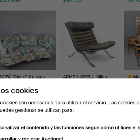
SOFÁ, "Claire", 2 plazas,
ARNE NORELL. Sillón
Mue
modelo curvo, ta…
«Ari», estructura de a…
9+2 c
os cookies
Subastado 30 ago 2023
Subastado 26 dic 2025
Subast
21 pujas
14 pujas
11 pujas
cookies son necesarias para utilizar el servicio. Las cookies q
1.845 USD
1.818 USD
1.780
edes gestionar se utilizan para:
Lote
selecci
sonalizar el contenido y las funciones según cómo utilices el s
arrollar y mejorar Auctionet.