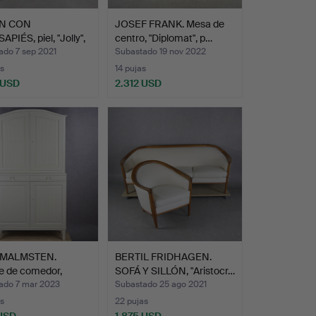
ÓN CON
JOSEF FRANK. Mesa de
PIÉS, piel, "Jolly",
centro, "Diplomat", p…
ado 7 sep 2021
Subastado 19 nov 2022
s
14 pujas
 USD
2.312 USD
 MALMSTEN.
BERTIL FRIDHAGEN.
e de comedor,
SOFÁ Y SILLÓN, "Aristocr…
går…
ado 7 mar 2023
Subastado 25 ago 2021
s
22 pujas
 USD
1.875 USD