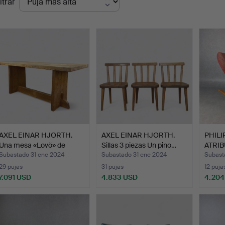
ltrar
de
emate
AXEL EINAR HJORTH.
AXEL EINAR HJORTH.
PHILI
Una mesa «Lovö» de
Sillas 3 piezas Un pino…
ATRIB
pino…
Silló
Subastado 31 ene 2024
Subastado 31 ene 2024
Subast
29 pujas
31 pujas
12 puja
7.091 USD
4.833 USD
4.204