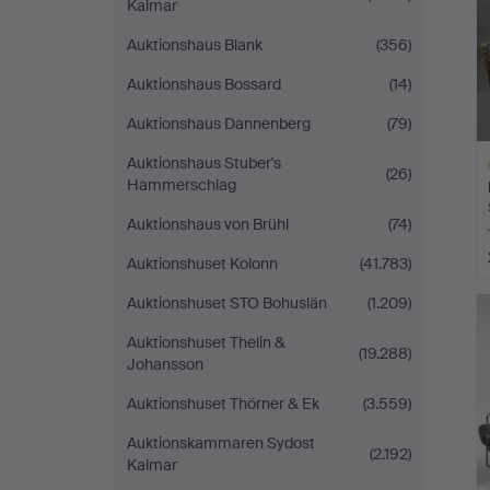
Kalmar
Auktionshaus Blank
(356)
Auktionshaus Bossard
(14)
Auktionshaus Dannenberg
(79)
Auktionshaus Stuber's
(26)
Hammerschlag
Auktionshaus von Brühl
(74)
Auktionshuset Kolonn
(41.783)
L
Auktionshuset STO Bohuslän
(1.209)
s
Auktionshuset Thelin &
(19.288)
Johansson
Auktionshuset Thörner & Ek
(3.559)
Auktionskammaren Sydost
(2.192)
Kalmar