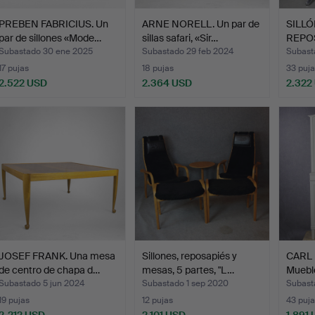
PREBEN FABRICIUS. Un
ARNE NORELL. Un par de
SILL
par de sillones «Mode…
sillas safari, «Sir…
REPOSA
Desi…
Subastado 30 ene 2025
Subastado 29 feb 2024
Subast
17 pujas
18 pujas
33 puja
2.522 USD
2.364 USD
2.322
JOSEF FRANK. Una mesa
Sillones, reposapiés y
CARL
de centro de chapa d…
mesas, 5 partes, "L…
Muebl
"Herr
Subastado 5 jun 2024
Subastado 1 sep 2020
Subast
19 pujas
12 pujas
43 puja
2.212 USD
2.101 USD
1.891