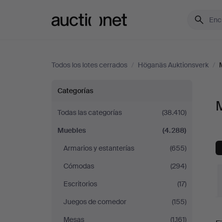
Auctionet.com
Todos los lotes cerrados
/
Höganäs Auktionsverk
/
Muebles
Categorías
en
Todas las categorías
(38.410)
Muebles
(4.288)
Höganäs
Armarios y estanterías
(655)
Auktionsverk
Cómodas
(294)
Escritorios
(17)
Juegos de comedor
(155)
P
Mesas
(1.161)