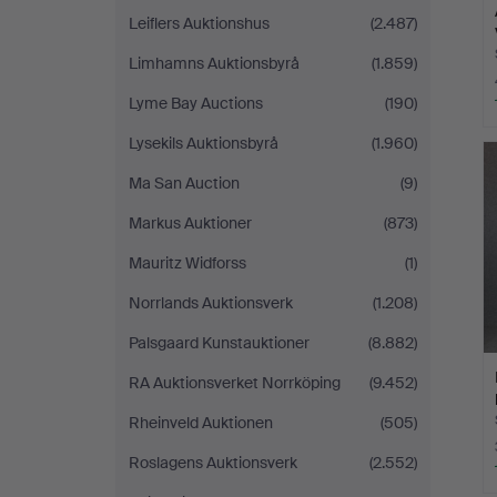
Leiflers Auktionshus
(2.487)
Limhamns Auktionsbyrå
(1.859)
Lyme Bay Auctions
(190)
Lysekils Auktionsbyrå
(1.960)
Ma San Auction
(9)
Markus Auktioner
(873)
Mauritz Widforss
(1)
Norrlands Auktionsverk
(1.208)
Palsgaard Kunstauktioner
(8.882)
RA Auktionsverket Norrköping
(9.452)
Rheinveld Auktionen
(505)
Roslagens Auktionsverk
(2.552)