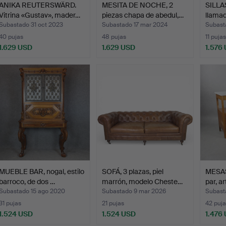
ANIKA REUTERSWÄRD.
MESITA DE NOCHE, 2
SILLA
Vitrina «Gustav», mader…
piezas chapa de abedul,…
llamad
Subastado 31 oct 2023
Subastado 17 mar 2024
Subast
40 pujas
48 pujas
11 pujas
1.629 USD
1.629 USD
1.576
MUEBLE BAR, nogal, estilo
SOFÁ, 3 plazas, piel
MESAS
barroco, de dos …
marrón, modelo Cheste…
par, a
Subastado 15 ago 2020
Subastado 9 mar 2026
Subast
31 pujas
21 pujas
42 puja
1.524 USD
1.524 USD
1.476