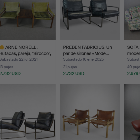
ARNE NORELL.
PREBEN FABRICIUS. Un
SOFÁ, 
Butacas, pareja, "Sirocco",
par de sillones «Mode…
modelo
j…
Subastado 22 jul 2021
Subastado 16 ene 2025
Subast
13 pujas
21 pujas
40 puj
2.732 USD
2.732 USD
2.679
ote
eleccionado