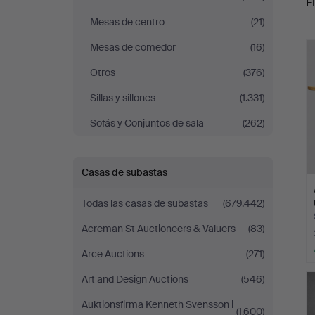
Fi
Mesas de centro
(21)
r
Mesas de comedor
(16)
Otros
(376)
Sillas y sillones
(1.331)
Sofás y Conjuntos de sala
(262)
Casas de subastas
Todas las casas de subastas
(679.442)
Acreman St Auctioneers & Valuers
(83)
Arce Auctions
(271)
Art and Design Auctions
(546)
Auktionsfirma Kenneth Svensson i
(1.600)