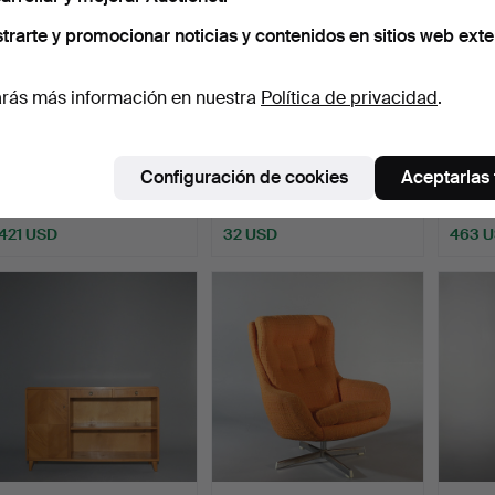
trarte y promocionar noticias y contenidos en sitios web exte
rás más información en nuestra
Política de privacidad
.
YNGVE EKSTRÖM.
BANQUETA DE PIANO,
APAR
butaca, "Lamino", roble
regulable en altura.
Configuración de cookies
Aceptarlas
con…
Subastado 21 may 2026
Subastado 17 may 2026
Subast
19 pujas
1 puja
35 puja
421 USD
32 USD
463 