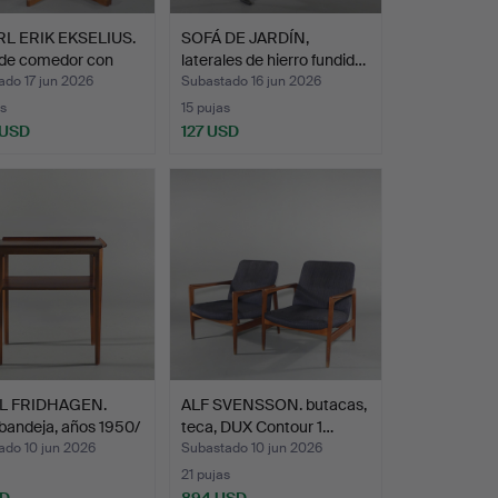
RL ERIK EKSELIUS.
SOFÁ DE JARDÍN,
de comedor con
laterales de hierro fundid…
ado 17 jun 2026
Subastado 16 jun 2026
s
15 pujas
 USD
127 USD
onado
L FRIDHAGEN.
ALF SVENSSON. butacas,
bandeja, años 1950/
teca, DUX Contour 1…
ado 10 jun 2026
Subastado 10 jun 2026
21 pujas
SD
894 USD