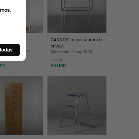
rnos.
ADOR.
CARRITO con estantes de
cristal.
 todas
ado 14 may 2026
Subastado 12 may 2026
s
7 pujas
USD
64 USD