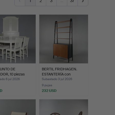
1
2
3
…
37
UNTO DE
BERTIL FRIDHAGEN.
OR, 10 piezas
ESTANTERÍA con
öbler …
SECCIÓN D…
do 6 jul 2026
Subastado 3 jul 2026
9 pujas
SD
232 USD