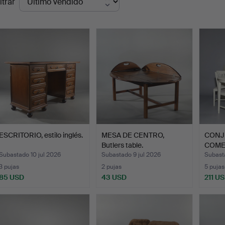
ltrar
de
emate
ESCRITORIO, estilo inglés.
MESA DE CENTRO,
CONJ
Butlers table.
COMED
Citym
Subastado 10 jul 2026
Subastado 9 jul 2026
Subasta
3 pujas
2 pujas
5 pujas
85 USD
43 USD
211 U