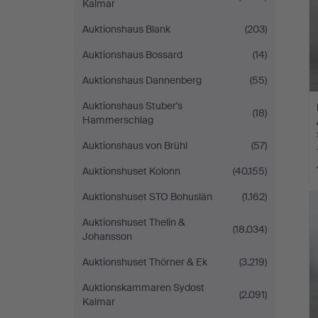
Kalmar
Auktionshaus Blank
(203)
Auktionshaus Bossard
(14)
Auktionshaus Dannenberg
(55)
Auktionshaus Stuber's
(18)
Hammerschlag
Auktionshaus von Brühl
(57)
Auktionshuset Kolonn
(40.155)
Auktionshuset STO Bohuslän
(1.162)
Auktionshuset Thelin &
(18.034)
Johansson
Auktionshuset Thörner & Ek
(3.219)
Auktionskammaren Sydost
(2.091)
Kalmar