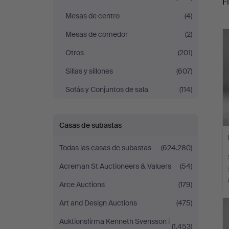
Fi
Mesas de centro
(4)
r
Mesas de comedor
(2)
Otros
(201)
Sillas y sillones
(607)
Sofás y Conjuntos de sala
(114)
Casas de subastas
Todas las casas de subastas
(624.280)
Acreman St Auctioneers & Valuers
(54)
Arce Auctions
(179)
Art and Design Auctions
(475)
Auktionsfirma Kenneth Svensson i
(1.453)