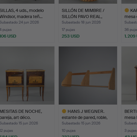
SILLAS, 4 uds., modelo
SILLÓN DE MIMBRE /
KA
Windsor, madera teñ…
SILLÓN PAVO REAL,
mesa 
ratán.
do…
Subastado 24 jun 2026
Subastado 18 jun 2026
Subast
4 pujas
17 pujas
36 puja
106 USD
253 USD
1.209
Lote
selecci
MESITAS DE NOCHE,
HANS J WEGNER.
BERTI
pareja, art déco.
estante de pared, roble,
mesa 
Ry…
…
Subastado 15 jun 2026
Subastado 15 jun 2026
Subast
12 pujas
10 pujas
3 pujas
584 USD
232 USD
43 U