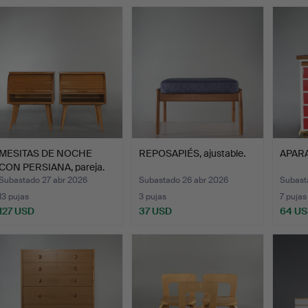
MESITAS DE NOCHE
REPOSAPIÉS, ajustable.
APAR
CON PERSIANA, pareja.
Subastado 27 abr 2026
Subastado 26 abr 2026
Subast
13 pujas
3 pujas
7 pujas
127 USD
37 USD
64 U