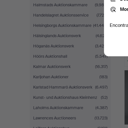
Halmstads Auktionskammare
(9.989)
Mos
Handelslagret Auktionsservice
(7.729)
Encontra
Helsingborgs Auktionskammare
(41.440)
Hälsinglands Auktionsverk
(4.627)
Höganäs Auktionsverk
(3.425)
Höörs Auktionshall
(5.547)
Kalmar Auktionsverk
(16.317)
Karljohan Auktioner
(183)
Karlstad Hammarö Auktionsverk
(6.497)
Kunst- und Auktionshaus Kleinhenz
(52)
Laholms Auktionskammare
(4.387)
Lawrences Auctioneers
(13.723)