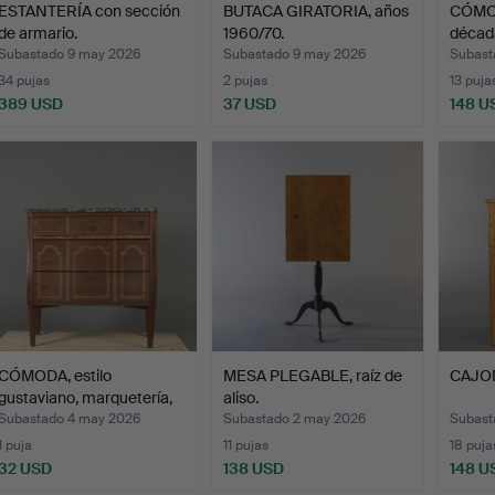
ESTANTERÍA con sección
BUTACA GIRATORIA, años
CÓMOD
de armario.
1960/70.
década
Subastado 9 may 2026
Subastado 9 may 2026
Subast
34 pujas
2 pujas
13 puja
389 USD
37 USD
148 U
CÓMODA, estilo
MESA PLEGABLE, raíz de
CAJO
gustaviano, marquetería,
aliso.
co…
Subastado 4 may 2026
Subastado 2 may 2026
Subast
1 puja
11 pujas
18 puja
32 USD
138 USD
148 U