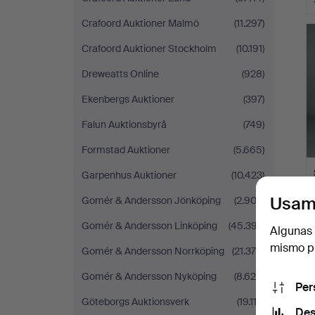
Crafoord Auktioner Malmö
(11.297)
Crafoord Auktioner Stockholm
(10.191)
Dreweatts Online
(928)
Ekenbergs Auktioner
(397)
Falun Auktionsbyrå
(749)
Formstad Auktioner
(5.665)
Garpenhus Auktioner
(10.423)
Usam
Gomér & Andersson Jönköping
(2.903)
Gomér & Andersson Linköping
(45.397)
Algunas 
mismo pu
Gomér & Andersson Norrköping
(21.378)
Gomér & Andersson Nyköping
(8.625)
Per
Göteborgs Auktionsverk
(19.113)
Des