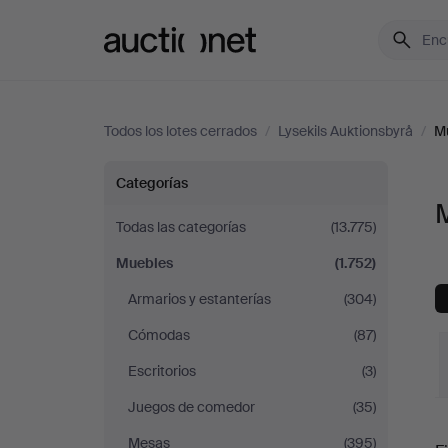
Auctionet.com
Todos los lotes cerrados
/
Lysekils Auktionsbyrå
/
M
Muebles
Categorías
M
en
Todas las categorías
(13.775)
Muebles
(1.752)
Lysekils
Armarios y estanterías
(304)
Auktionsbyrå
Cómodas
(87)
Escritorios
(3)
Juegos de comedor
(35)
P
Mesas
(395)