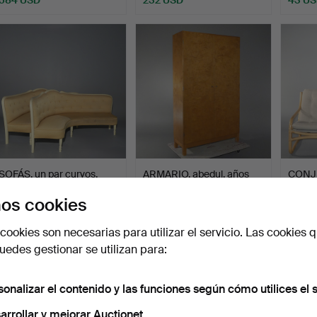
Lote
seleccionado
SOFÁS, un par curvos,
ARMARIO, abedul, años
CONJ
siglos XVIII/XIX.
1940/50.
MUEBLE
os cookies
piezas
Subastado 8 jun 2026
Subastado 6 jun 2026
Subast
1 puja
31 pujas
3 pujas
cookies son necesarias para utilizar el servicio. Las cookies q
32 USD
893 USD
43 U
edes gestionar se utilizan para:
sonalizar el contenido y las funciones según cómo utilices el s
arrollar y mejorar Auctionet.