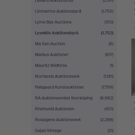
Leiflers Auktionshus
(2.191)
Limhamns Auktionsbyrå
(1.755)
Lyme Bay Auctions
(150)
Lysekils Auktionsbyrå
(1.752)
Ma San Auction
(6)
Markus Auktioner
(817)
Mauritz Widforss
(1)
Norrlands Auktionsverk
(1.181)
Palsgaard Kunstauktioner
(7.799)
RA Auktionsverket Norrköping
(8.962)
Rheinveld Auktionen
(451)
Roslagens Auktionsverk
(2.288)
Sajab Vintage
(21)