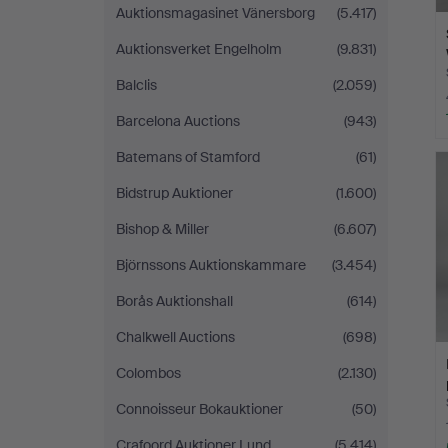
Auktionsmagasinet Vänersborg
(5.417)
Auktionsverket Engelholm
(9.831)
Balclis
(2.059)
Barcelona Auctions
(943)
Batemans of Stamford
(61)
Bidstrup Auktioner
(1.600)
Bishop & Miller
(6.607)
Björnssons Auktionskammare
(3.454)
Borås Auktionshall
(614)
Chalkwell Auctions
(698)
Colombos
(2.130)
Connoisseur Bokauktioner
(50)
Crafoord Auktioner Lund
(5.414)