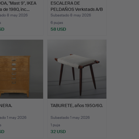
A, "Mast 9", IKEA
ESCALERA DE
 de 1980, inc…
PELDAÑOS Verkstads A/B
Lindqvi…
ado 8 may 2026
Subastado 8 may 2026
s
6 pujas
SD
58 USD
NERA.
TABURETE, años 1950/60.
ado 1 may 2026
Subastado 1 may 2026
s
1 puja
SD
32 USD