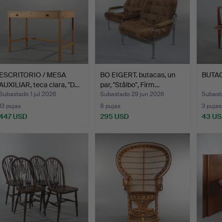
ESCRITORIO / MESA
BO EIGERT. butacas, un
BUTAC
AUXILIAR, teca clara, "D…
par, "Stålbo", Firm…
Subastado 1 jul 2026
Subastado 29 jun 2026
Subast
13 pujas
8 pujas
3 pujas
447 USD
295 USD
43 U