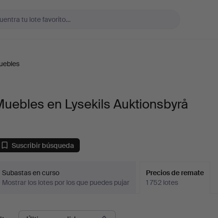
uebles
uebles en Lysekils Auktionsbyrå
Suscribir búsqueda
Subastas en curso
Precios de remate
Mostrar los lotes por los que puedes pujar
1 752 lotes
recios