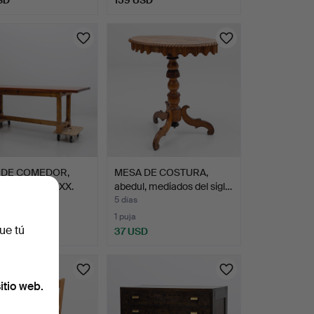
 DE COMEDOR,
MESA DE COSTURA,
barroco, siglo XX.
abedul, mediados del sigl…
5 días
1 puja
ue tú
SD
37 USD
itio web.