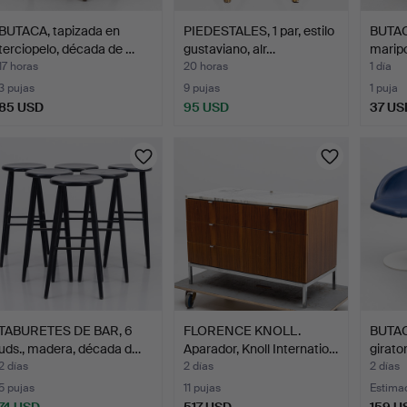
BUTACA, tapizada en
PIEDESTALES, 1 par, estilo
BUTAC
terciopelo, década de …
gustaviano, alr…
maripo
…
17 horas
20 horas
1 día
3 pujas
9 pujas
1 puja
85 USD
95 USD
37 US
TABURETES DE BAR, 6
FLORENCE KNOLL.
BUTACA
uds., madera, década d…
Aparador, Knoll Internatio…
girato
2 días
2 días
2 días
5 pujas
11 pujas
Estima
74 USD
517 USD
159 U