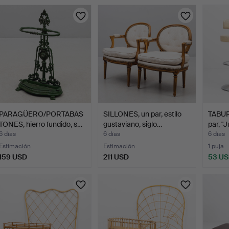
PARAGÜERO/PORTABAS
SILLONES, un par, estilo
TABUR
TONES, hierro fundido, s…
gustaviano, siglo…
par, "
6 días
6 días
6 días
Estimación
Estimación
1 puja
159 USD
211 USD
53 U