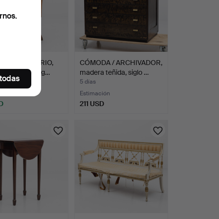
rnos.
 DE ESCRITORIO,
CÓMODA / ARCHIVADOR,
a mitad del sig…
madera teñida, siglo …
 todas
5 días
Estimación
D
211 USD