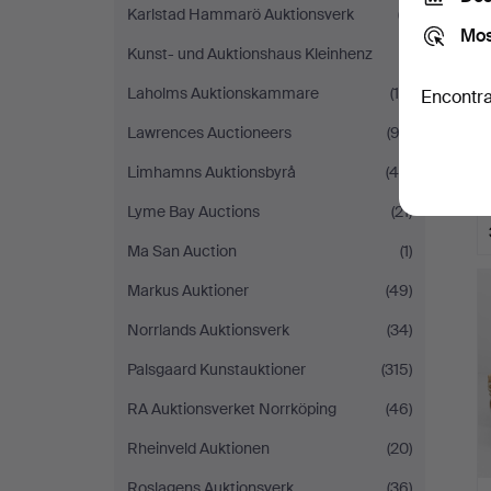
Karlstad Hammarö Auktionsverk
(7)
Mos
Kunst- und Auktionshaus Kleinhenz
(1)
Laholms Auktionskammare
(16)
Encontra
Lawrences Auctioneers
(93)
Limhamns Auktionsbyrå
(40)
Lyme Bay Auctions
(21)
Ma San Auction
(1)
Markus Auktioner
(49)
Norrlands Auktionsverk
(34)
Palsgaard Kunstauktioner
(315)
RA Auktionsverket Norrköping
(46)
Rheinveld Auktionen
(20)
Roslagens Auktionsverk
(36)