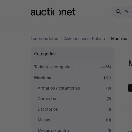
Auctionet.com
Todos los lotes
/
Auktionshuset Kolonn
/
Muebles
Muebles
Categorías
en
Todas las categorías
(436)
Muebles
(72)
Auktionshuset
Armarios y estanterías
(9)
Kolonn
Cómodas
(2)
Escritorios
(1)
Mesas
(11)
S
Mesas de centro
(1)