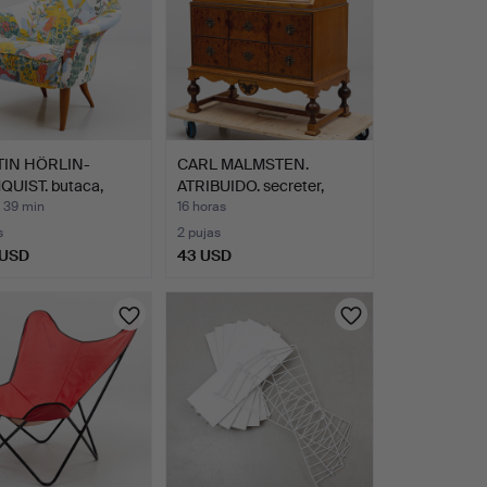
IN HÖRLIN-
CARL MALMSTEN.
UIST. butaca,
ATRIBUIDO. secreter,
 A…
Swedis…
 39 min
16 horas
s
2 pujas
 USD
43 USD