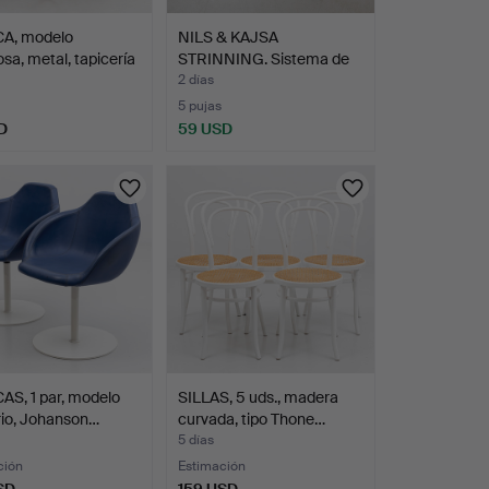
A, modelo
NILS & KAJSA
sa, metal, tapicería
STRINNING. Sistema de
estante…
2 días
5 pujas
D
59 USD
S, 1 par, modelo
SILLAS, 5 uds., madera
rio, Johanson…
curvada, tipo Thone…
5 días
ción
Estimación
SD
159 USD