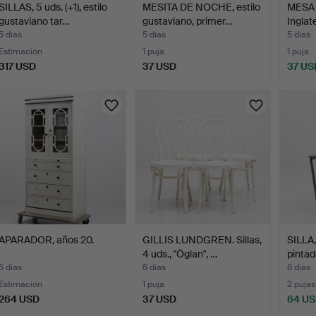
SILLAS, 5 uds. (+1), estilo
MESITA DE NOCHE, estilo
MESA 
gustaviano tar…
gustaviano, primer…
Inglat
fab…
5 días
5 días
5 días
Estimación
1 puja
1 puja
317 USD
37 USD
37 US
APARADOR, años 20.
GILLIS LUNDGREN. Sillas,
SILLA,
4 uds., "Öglan", …
pintad
5 días
6 días
6 días
Estimación
1 puja
2 pujas
264 USD
37 USD
64 U