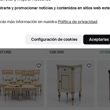
trarte y promocionar noticias y contenidos en sitios web exte
rás más información en nuestra
Política de privacidad
.
MESA PLEGABLE, patas
JUEGO DE SALÓN, 5
SILLA
con terminaciones en …
piezas, sillones y sofá,…
primer
Configuración de cookies
Aceptarlas
5 días
5 días
5 días
1 puja
Estimación
1 puja
37 USD
528 USD
37 US