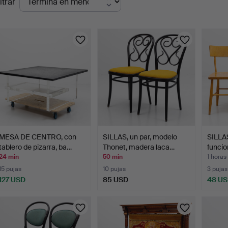
ltrar
en
urso
MESA DE CENTRO, con
SILLAS, un par, modelo
SILLAS
tablero de pizarra, ba…
Thonet, madera laca…
funcio
mi…
24 min
50 min
1 horas
15 pujas
10 pujas
3 pujas
127 USD
85 USD
48 U