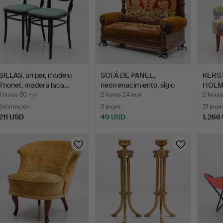
SILLAS, un par, modelo
SOFÁ DE PANEL,
KERST
Thonet, madera laca…
neorrenacimiento, siglo
HOLMQ
XIX.
"Stora
1 horas 50 min
2 horas 24 min
2 horas
Estimación
3 pujas
21 puja
211 USD
49 USD
1.266