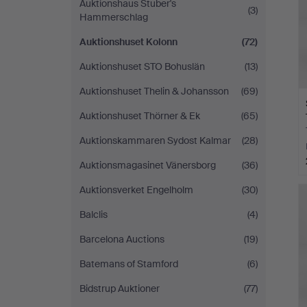
Auktionshaus Stuber's
(3)
Hammerschlag
Auktionshuset Kolonn
(72)
Auktionshuset STO Bohuslän
(13)
Auktionshuset Thelin & Johansson
(69)
Auktionshuset Thörner & Ek
(65)
Auktionskammaren Sydost Kalmar
(28)
Auktionsmagasinet Vänersborg
(36)
Auktionsverket Engelholm
(30)
Balclis
(4)
Barcelona Auctions
(19)
Batemans of Stamford
(6)
Bidstrup Auktioner
(77)