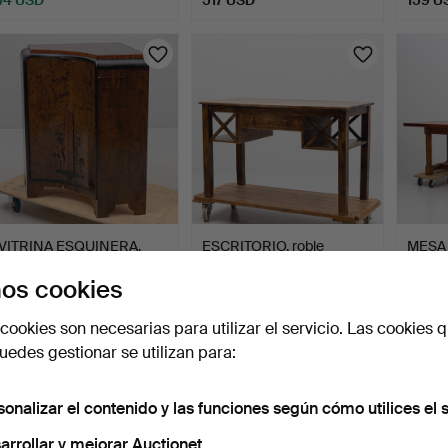
VITRINA ESQUINERA,
ESCRITORIO, roble
MESA
abedul teñido y palisan…
patinado, contemporáneo.
estilo 
os cookies
5 días
5 días
5 días
1 puja
Estimación
3 pujas
cookies son necesarias para utilizar el servicio. Las cookies q
37 USD
106 USD
106 U
edes gestionar se utilizan para:
sonalizar el contenido y las funciones según cómo utilices el s
arrollar y mejorar Auctionet.