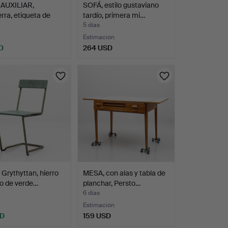
AUXILIAR,
SOFÁ, estilo gustaviano
erra, etiqueta de
tardío, primera mi…
5 días
Estimación
D
264 USD
 Grythyttan, hierro
MESA, con alas y tabla de
o de verde…
planchar, Persto…
6 días
Estimación
SD
159 USD