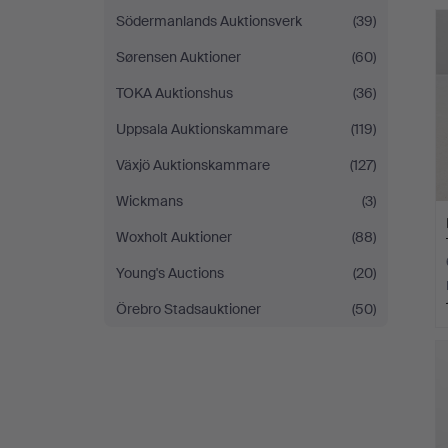
Södermanlands Auktionsverk
(39)
Sørensen Auktioner
(60)
TOKA Auktionshus
(36)
Uppsala Auktionskammare
(119)
Växjö Auktionskammare
(127)
Wickmans
(3)
Woxholt Auktioner
(88)
Young's Auctions
(20)
Örebro Stadsauktioner
(50)