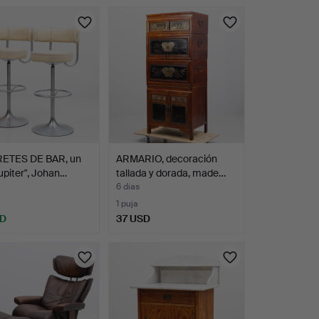
ETES DE BAR, un
ARMARIO, decoración
Jupiter", Johan…
tallada y dorada, made…
6 días
1 puja
SD
37 USD