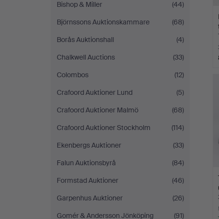
Bishop & Miller
(44)
Björnssons Auktionskammare
(68)
Borås Auktionshall
(4)
Chalkwell Auctions
(33)
Colombos
(12)
Crafoord Auktioner Lund
(5)
Crafoord Auktioner Malmö
(68)
Crafoord Auktioner Stockholm
(114)
Ekenbergs Auktioner
(33)
Falun Auktionsbyrå
(84)
Formstad Auktioner
(46)
Garpenhus Auktioner
(26)
Gomér & Andersson Jönköping
(91)