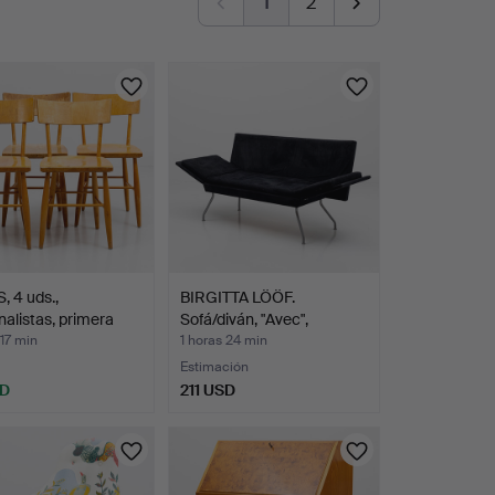
1
2
, 4 uds.,
BIRGITTA LÖÖF.
nalistas, primera
Sofá/diván, "Avec",
Materia.
 17 min
1 horas 24 min
Estimación
SD
211 USD