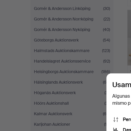
Gomér & Andersson Linköping
(30)
Gomér & Andersson Norrköping
(22)
Gomér & Andersson Nyköping
(40)
Göteborgs Auktionsverk
(54)
Halmstads Auktionskammare
(123)
Handelslagret Auktionsservice
(92)
Helsingborgs Auktionskammare
(186)
Hälsinglands Auktionsverk
(64)
Usam
Höganäs Auktionsverk
(31)
Algunas 
mismo pu
Höörs Auktionshall
(31)
Kalmar Auktionsverk
(65)
Per
Karljohan Auktioner
(18)
Des