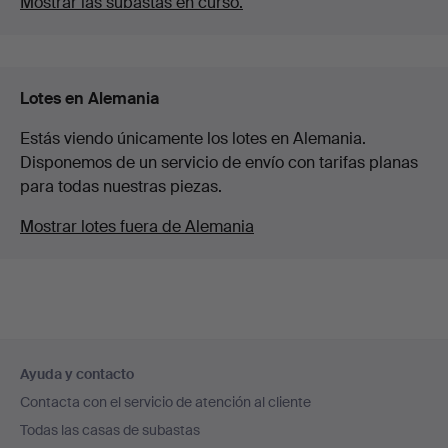
Mostrar las subastas en curso.
Lotes en Alemania
Estás viendo únicamente los lotes en Alemania.
Disponemos de un servicio de envío con tarifas planas
para todas nuestras piezas.
Mostrar lotes fuera de Alemania
Navegación
Ayuda y contacto
en
Contacta con el servicio de atención al cliente
el
Todas las casas de subastas
pie