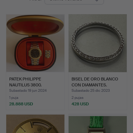
de
remate
PATEK PHILIPPE
BISEL DE ORO BLANCO
NAUTILUS 3800.
CON DIAMANTES.
Subastado 19 jun 2024
Subastado 25 dic 2023
1 puja
2 pujas
28.888 USD
428 USD