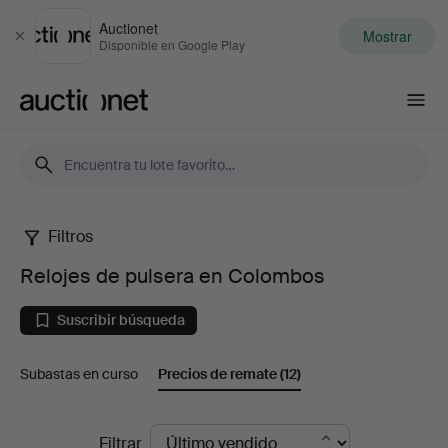
Auctionet
Mostrar
Cerrar
Disponible en Google Play
Auctionet.com
Filtros
Relojes
Relojes de pulsera en Colombos
de
Suscribir búsqueda
pulsera
Subastas en curso
Precios de remate
(12)
en
Colombos
Precios
Filtrar