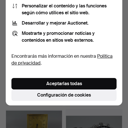
52 USD
370 USD
Personalizar el contenido y las funciones
según cómo utilices el sitio web.
Desarrollar y mejorar Auctionet.
Mostrarte y promocionar noticias y
contenidos en sitios web externos.
Encontrarás más información en nuestra
Política
de privacidad
.
RELOJ DE BOLSILLO PARA
RELOJ BLUMUS PARA
SEÑORA, oro 585, ha…
HOMBRE, oro 585.
Aceptarlas todas
Subastado 14 mar 2017
Subastado 19 oct 2016
4 pujas
1 puja
Configuración de cookies
116 USD
289 USD