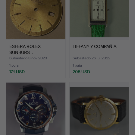
ESFERA ROLEX
TIFFANY Y COMPAÑIA.
SUNBURST.
Subastado 3 nov 2023
Subastado 26 jul 2022
1 puja
1 puja
174 USD
208 USD