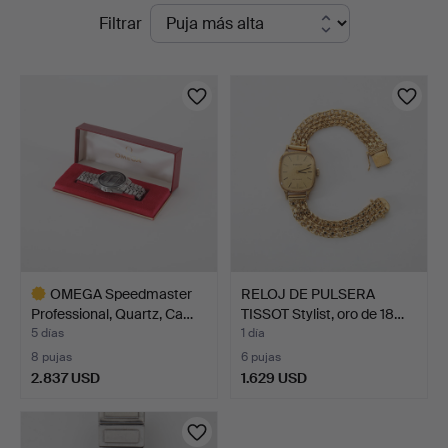
Subastas
Filtrar
Engelholm
en
curso
OMEGA Speedmaster
RELOJ DE PULSERA
Professional, Quartz, Ca…
TISSOT Stylist, oro de 18…
5 días
1 día
8 pujas
6 pujas
2.837 USD
1.629 USD
Lote
seleccionado