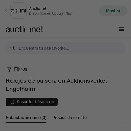
Auctionet
Mostrar
Cerrar
Disponible en Google Play
Auctionet.com
Filtros
Relojes
Relojes de pulsera en Auktionsverket
de
Engelholm
pulsera
Suscribir búsqueda
en
Subastas en curso
(3)
Precios de remate
Auktionsverket