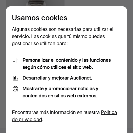
Usamos cookies
Algunas cookies son necesarias para utilizar el
servicio. Las cookies que tú mismo puedes
gestionar se utilizan para:
RELOJ DE PULSERA
Personalizar el contenido y las funciones
SILVANA Swiss, manual,
añ…
8 días
según cómo utilices el sitio web.
Estimación
Desarrollar y mejorar Auctionet.
158 USD
Mostrarte y promocionar noticias y
Suscribir búsqueda
contenidos en sitios web externos.
También puedes buscar en
nuestro archivo de
Encontrarás más información en nuestra
Política
subastas concluidas
.
de privacidad
.