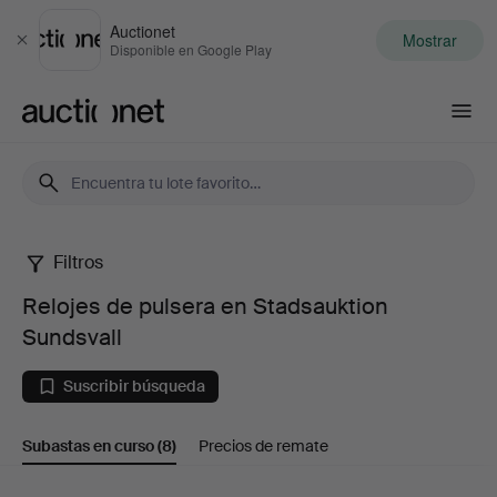
Auctionet
Mostrar
Cerrar
Disponible en Google Play
Auctionet.com
Filtros
Relojes
Relojes de pulsera en Stadsauktion
de
Sundsvall
pulsera
Suscribir búsqueda
en
Subastas en curso
(8)
Precios de remate
Stadsauktion