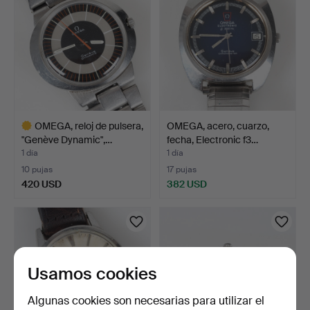
OMEGA, reloj de pulsera,
OMEGA, acero, cuarzo,
"Genève Dynamic",…
fecha, Electronic f3…
1 día
1 día
10 pujas
17 pujas
420 USD
382 USD
Lote
seleccionado
Usamos cookies
Algunas cookies son necesarias para utilizar el