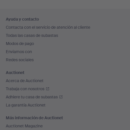
Navegación
Ayuda y contacto
en
Contacta con el servicio de atención al cliente
el
Todas las casas de subastas
pie
Modos de pago
de
Enviamos con
página
Redes sociales
Auctionet
Acerca de Auctionet
Trabaja con nosotros
Adhiere tu casa de subastas
La garantía Auctionet
Más información de Auctionet
Auctionet Magazine