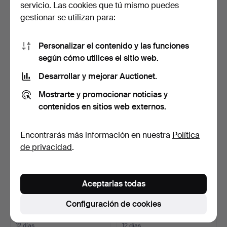
servicio. Las cookies que tú mismo puedes
gestionar se utilizan para:
OMEGA. Reloj de pulsera,
RELOJ DE PULSERA,
Personalizar el contenido y las funciones
acero, manual, Se…
cuerda manual, Lemania.
1 día
11 días
según cómo utilices el sitio web.
13 pujas
15 pujas
Desarrollar y mejorar Auctionet.
318 USD
106 USD
Mostrarte y promocionar noticias y
contenidos en sitios web externos.
Encontrarás más información en nuestra
Política
de privacidad
.
Aceptarlas todas
Configuración de cookies
RELOJ DE PULSERA,
RELOJ DE PULSERA,
Omega, cuerda manual,
chapado, cuarzo, fecha, …
30…
12 días
12 días