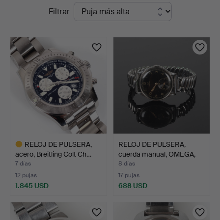
Subastas
Filtrar
Sundsvall
en
curso
RELOJ DE PULSERA,
RELOJ DE PULSERA,
acero, Breitling Colt Ch…
cuerda manual, OMEGA,
dé…
7 días
8 días
12 pujas
17 pujas
1.845 USD
688 USD
Lote
seleccionado