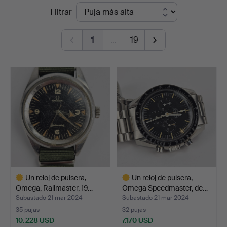
Precios
Filtrar
Thörner
de
&
1
…
19
remate
Ek
Un reloj de pulsera,
Un reloj de pulsera,
Omega, Railmaster, 19…
Omega Speedmaster, de…
Subastado 21 mar 2024
Subastado 21 mar 2024
35 pujas
32 pujas
10.228 USD
7.170 USD