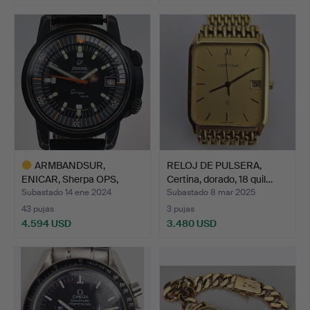
Lote
Lote
seleccionado
seleccionado
ARMBANDSUR,
RELOJ DE PULSERA,
ENICAR, Sherpa OPS,
Certina, dorado, 18 quil…
acero (PVD…
Subastado 14 ene 2024
Subastado 8 mar 2025
43 pujas
3 pujas
4.594 USD
3.480 USD
Lote
seleccionado