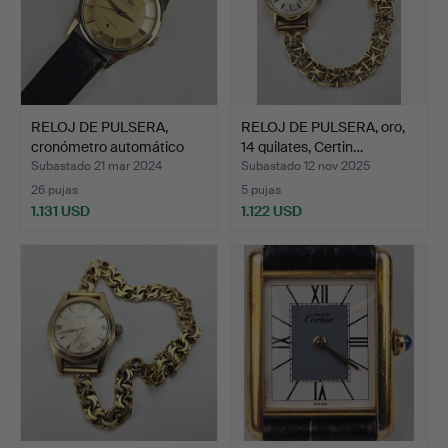
RELOJ DE PULSERA,
RELOJ DE PULSERA, oro,
cronómetro automático
14 quilates, Certin…
Om…
Subastado 21 mar 2024
Subastado 12 nov 2025
26 pujas
5 pujas
1.131 USD
1.122 USD