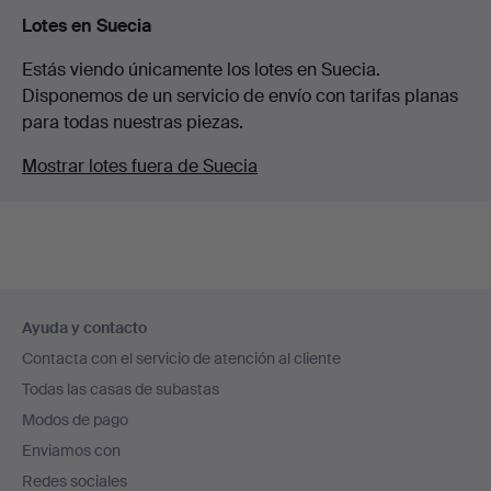
Lotes en Suecia
Estás viendo únicamente los lotes en Suecia.
Disponemos de un servicio de envío con tarifas planas
para todas nuestras piezas.
Mostrar lotes fuera de Suecia
Navegación
Ayuda y contacto
en
Contacta con el servicio de atención al cliente
el
Todas las casas de subastas
pie
Modos de pago
de
Enviamos con
página
Redes sociales