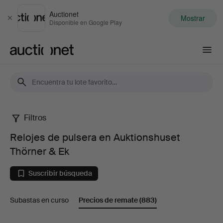
Auctionet
Mostrar
Cerrar
Disponible en Google Play
Auctionet.com
Filtros
Relojes
Relojes de pulsera en Auktionshuset
de
Thörner & Ek
pulsera
Suscribir búsqueda
en
Subastas en curso
Precios de remate
(883)
Auktionshuset