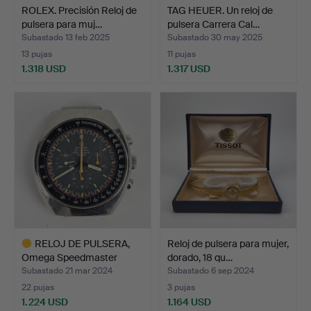
ROLEX. Precisión Reloj de
TAG HEUER. Un reloj de
pulsera para muj…
pulsera Carrera Cal…
Subastado 13 feb 2025
Subastado 30 may 2025
13 pujas
11 pujas
1.318 USD
1.317 USD
RELOJ DE PULSERA,
Reloj de pulsera para mujer,
Omega Speedmaster
dorado, 18 qu…
Profes…
Subastado 21 mar 2024
Subastado 6 sep 2024
22 pujas
3 pujas
1.224 USD
1.164 USD