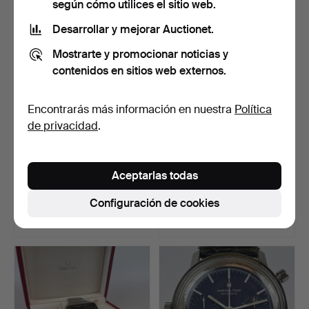
según cómo utilices el sitio web.
Desarrollar y mejorar Auctionet.
Mostrarte y promocionar noticias y
contenidos en sitios web externos.
Encontrarás más información en nuestra
Política
de privacidad
.
RELOJ DE PULSERA,
RELOJ DE PULSERA PARA
Aceptarlas todas
cronómetro automático
DAMA, oro, 18K, Tiss…
Om…
Subastado 14 ene 2024
Subastado 8 may 2026
Configuración de cookies
27 pujas
11 pujas
1.477 USD
1.477 USD