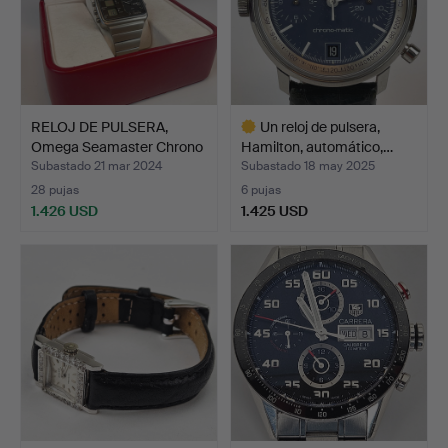
RELOJ DE PULSERA,
Un reloj de pulsera,
Omega Seamaster Chrono
Hamilton, automático,…
Q…
Subastado 21 mar 2024
Subastado 18 may 2025
28 pujas
6 pujas
1.426 USD
1.425 USD
Lote
seleccionado