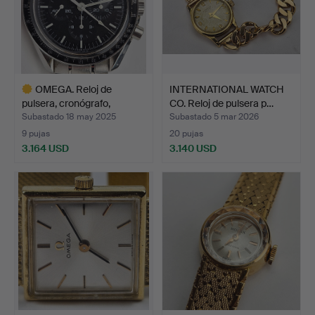
OMEGA. Reloj de
INTERNATIONAL WATCH
pulsera, cronógrafo,
CO. Reloj de pulsera p…
Moonw…
Subastado 18 may 2025
Subastado 5 mar 2026
9 pujas
20 pujas
3.164 USD
3.140 USD
Lote
seleccionado