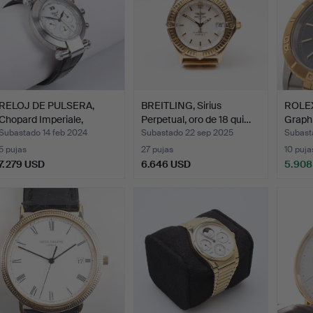
RELOJ DE PULSERA,
BREITLING, Sirius
ROLEX
Chopard Imperiale,
Perpetual, oro de 18 qui…
Graph,
Cronó…
Subastado 14 feb 2024
Subastado 22 sep 2025
Subast
5 pujas
27 pujas
10 puja
7.279 USD
6.646 USD
5.908