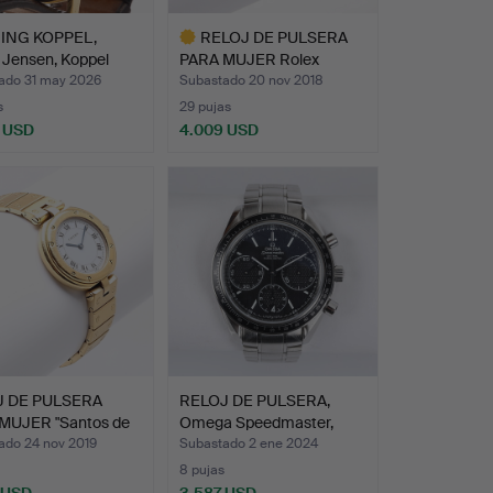
ING KOPPEL,
RELOJ DE PULSERA
 Jensen, Koppel
PARA MUJER Rolex
…
Yacht-Ma…
ado 31 may 2026
Subastado 20 nov 2018
s
29 pujas
 USD
4.009 USD
Lote
seleccionado
J DE PULSERA
RELOJ DE PULSERA,
MUJER "Santos de
Omega Speedmaster,
cronó…
ado 24 nov 2019
Subastado 2 ene 2024
8 pujas
 USD
3.587 USD