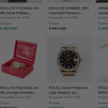
RELOJ DE PULSERA, Oro
RELOJ DE HOMBRE, IWC,
HENN
18K, Patek Philippe,…
Calendario Perpetuo …
Georg
Chron
Subastado 3 abr 2023
Subastado 3 oct 2016
Subast
23 pujas
14 pujas
12 puja
4.589 USD
4.444 USD
4.009
RELOJ DE PULSERA, oro
ROLEX, Oyster Perpetual
RELO
18K, Omega Constella…
Lady Datejust, aut…
PARA 
Car…
Subastado 22 ene 2021
Subastado 30 nov 2025
Subast
7 pujas
18 pujas
9 pujas
4.009 USD
3.961 USD
3.692