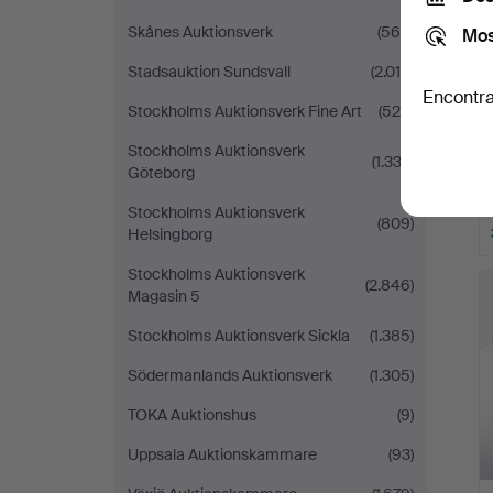
Skånes Auktionsverk
(560)
Mos
Stadsauktion Sundsvall
(2.010)
Encontra
Stockholms Auktionsverk Fine Art
(526)
Stockholms Auktionsverk
(1.333)
Göteborg
Stockholms Auktionsverk
(809)
Helsingborg
Stockholms Auktionsverk
(2.846)
Magasin 5
Stockholms Auktionsverk Sickla
(1.385)
Södermanlands Auktionsverk
(1.305)
TOKA Auktionshus
(9)
Uppsala Auktionskammare
(93)