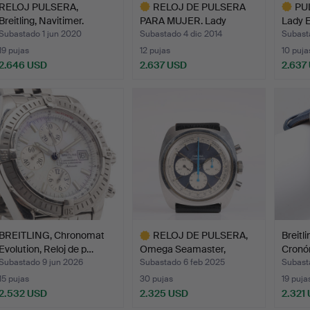
RELOJ PULSERA,
RELOJ DE PULSERA
PU
Breitling, Navitimer.
PARA MUJER. Lady
Lady 
Extreme,…
Subastado 1 jun 2020
Subastado 4 dic 2014
Subast
19 pujas
12 pujas
10 puja
2.646 USD
2.637 USD
2.637
Lote
Lote
seleccionado
selecci
BREITLING, Chronomat
RELOJ DE PULSERA,
Breitl
Evolution, Reloj de p…
Omega Seamaster,
Cronó
cronógr…
Subastado 9 jun 2026
Subastado 6 feb 2025
Subast
15 pujas
30 pujas
19 puja
2.532 USD
2.325 USD
2.321