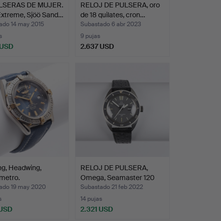
LSERAS DE MUJER.
RELOJ DE PULSERA, oro
Extreme, Sjöö Sand…
de 18 quilates, cron…
ado 14 may 2015
Subastado 6 abr 2023
s
9 pujas
 USD
2.637 USD
onado
ing, Headwing,
RELOJ DE PULSERA,
metro.
Omega, Seamaster 120
Aut…
ado 19 may 2020
Subastado 21 feb 2022
s
14 pujas
 USD
2.321 USD