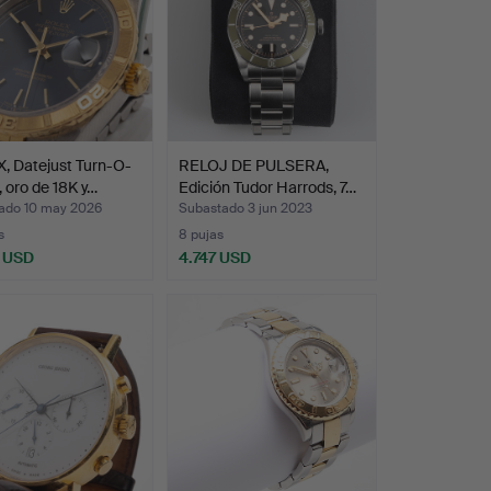
, Datejust Turn-O-
RELOJ DE PULSERA,
 oro de 18K y…
Edición Tudor Harrods, 7…
ado 10 may 2026
Subastado 3 jun 2023
s
8 pujas
 USD
4.747 USD