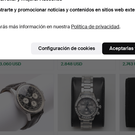
trarte y promocionar noticias y contenidos en sitios web exte
rás más información en nuestra
Política de privacidad
.
ROLEX, Oysterdate
ROLEX, reloj de pulsera,
RELOJ
Precision, década de 198…
Air King, acero, …
Rolex 
Configuración de cookies
Aceptarlas
Subastado 26 dic 2025
Subastado 10 may 2026
Subast
23 pujas
13 pujas
33 puja
3.060 USD
2.848 USD
2.743