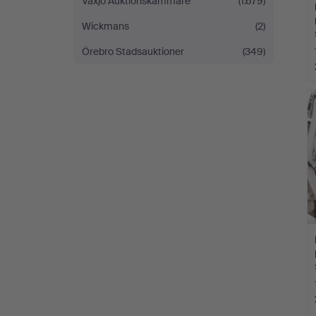
Växjö Auktionskammare
(1.679)
Wickmans
(2)
Örebro Stadsauktioner
(349)