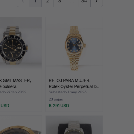
1
2
3
…
34
X GMT MASTER,
RELOJ PARA MUJER,
e pulsera.
Rolex Oyster Perpetual D…
ado 27 feb 2022
Subastado 1 may 2025
23 pujas
 USD
8.291 USD