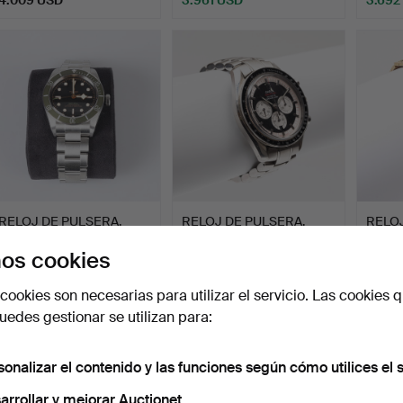
RELOJ DE PULSERA,
RELOJ DE PULSERA,
RELOJ
Edición Tudor Harrods, 7…
Omega Speedmaster
Rolex 
os cookies
Schuma…
Subastado 12 ago 2021
Subastado 23 jul 2025
Subast
17 pujas
2 pujas
7 pujas
cookies son necesarias para utilizar el servicio. Las cookies q
3.432 USD
3.376 USD
3.165
edes gestionar se utilizan para:
sonalizar el contenido y las funciones según cómo utilices el s
arrollar y mejorar Auctionet.