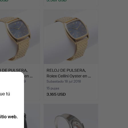
 DE PULSERA,
RELOJ DE PULSERA,
Cellini Oyster en …
Rolex Cellini Oyster en …
ado 24 mar 2019
Subastado 18 jul 2018
15 pujas
ue tú
 USD
3.165 USD
itio web.