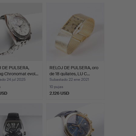
 DE PULSERA,
RELOJ DE PULSERA, oro
ing Chronomat evol…
de 18 quilates, LU C…
ado 24 jul 2025
Subastado 22 ene 2021
s
10 pujas
 USD
2.126 USD