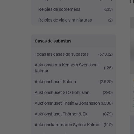
Fi
Relojes de sobremesa
(213)
r
Relojes de viaje y miniaturas
(2)
Casas de subastas
Todas las casas de subastas
(57.332)
Auktionsfirma Kenneth Svensson i
(126)
Kalmar
Auktionshuset Kolonn
(2.620)
Auktionshuset STO Bohuslän
(290)
Auktionshuset Thelin & Johansson
(1.038)
Auktionshuset Thörner & Ek
(879)
L
s
Auktionskammaren Sydost Kalmar
(140)