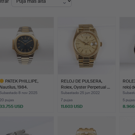
ltrar
de
emate
PATEK PHILLIPE,
RELOJ DE PULSERA,
ROLE
Nautilus, 1984.
Rolex, Oyster Perpetual …
reloj d
Subastado 8 nov 2025
Subastado 25 jun 2022
Subast
20 pujas
7 pujas
5 pujas
33.755 USD
11.603 USD
8.966
ote
eleccionado