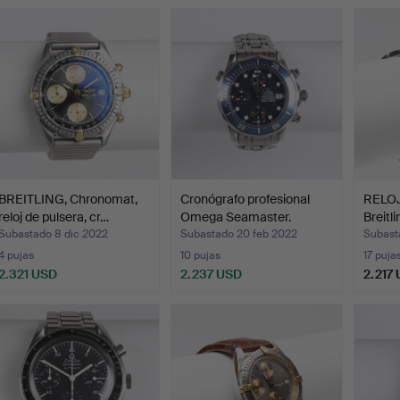
Lote
seleccionado
BREITLING, Chronomat,
Cronógrafo profesional
RELOJ
reloj de pulsera, cr…
Omega Seamaster.
Breitl
Subastado 8 dic 2022
Subastado 20 feb 2022
Subast
4 pujas
10 pujas
17 puja
2.321 USD
2.237 USD
2.217