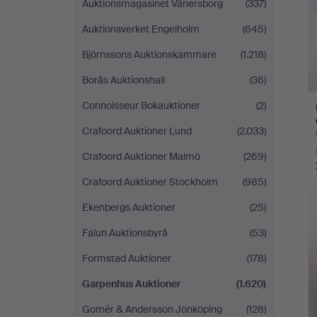
Auktionsmagasinet Vänersborg
(337)
Auktionsverket Engelholm
(645)
Björnssons Auktionskammare
(1.218)
Borås Auktionshall
(36)
Connoisseur Bokauktioner
(2)
Crafoord Auktioner Lund
(2.033)
Crafoord Auktioner Malmö
(269)
Crafoord Auktioner Stockholm
(985)
Ekenbergs Auktioner
(25)
Falun Auktionsbyrå
(53)
Formstad Auktioner
(178)
Garpenhus Auktioner
(1.620)
Gomér & Andersson Jönköping
(128)