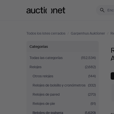
Auctionet.com
Todos los lotes cerrados
/
Garpenhus Auktioner
/
Re
Relojes
Categorías
de
A
Todas las categorías
(152.534)
Relojes
(2.682)
pulsera
Otros relojes
(144)
en
Relojes de bolsillo y cronómetros
(332)
Garpenhus
Relojes de pared
(270)
Relojes de pie
(91)
Auktioner
P
Relojes de pulsera
(1.620)