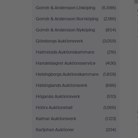
Gomér & Andersson Linköping
(5.586)
Gomér & Andersson Norrköping
(2.186)
Gomér & Andersson Nyköping
(854)
Göteborgs Auktionsverk
(3.059)
Halmstads Auktionskammare
(216)
Handelslagret Auktionsservice
(406)
Helsingborgs Auktionskammare
(1.858)
Hälsinglands Auktionsverk
(686)
Höganäs Auktionsverk
(510)
Höörs Auktionshall
(1.066)
Kalmar Auktionsverk
(1.123)
Karljohan Auktioner
(204)