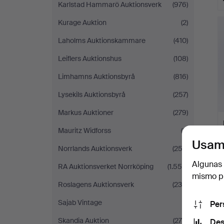
Karlstad Hammarö Auktionsverk
(976)
Kurage Auktion
(2)
Laholms Auktionskammare
(410)
Leiflers Auktionshus
(108)
Limhamns Auktionsbyrå
(816)
Lysekils Auktionsbyrå
(257)
Markus Auktioner
(279)
Mauritz Widforss
(2)
Usam
Norrlands Auktionsverk
(252)
Algunas 
RA Auktionsverket Norrköping
(1.550)
mismo pu
Roslagens Auktionsverk
(238)
Sajab Vintage
(1)
Per
Skandia Auktion
(278)
Des