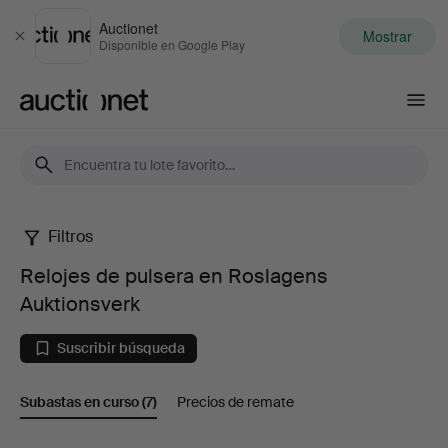
Auctionet
Mostrar
Cerrar
Disponible en Google Play
Auctionet.com
Filtros
Relojes
Relojes de pulsera en Roslagens
de
Auktionsverk
pulsera
Suscribir búsqueda
en
Subastas en curso
(7)
Precios de remate
Roslagens