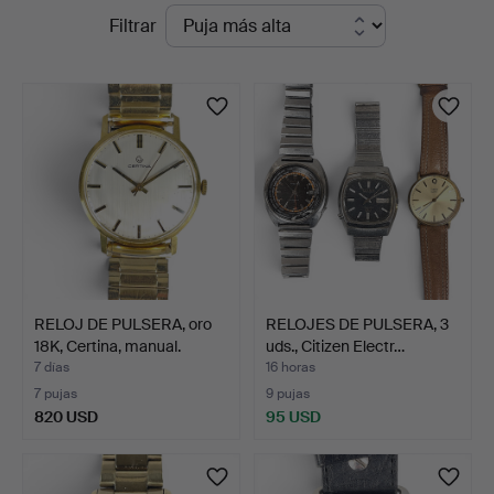
Subastas
Filtrar
Auktionsverk
en
curso
RELOJ DE PULSERA, oro
RELOJES DE PULSERA, 3
18K, Certina, manual.
uds., Citizen Electr…
7 días
16 horas
7 pujas
9 pujas
820 USD
95 USD