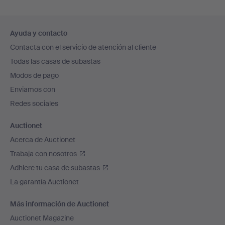
Navegación
Ayuda y contacto
en
Contacta con el servicio de atención al cliente
el
Todas las casas de subastas
pie
Modos de pago
de
Enviamos con
página
Redes sociales
Auctionet
Acerca de Auctionet
Trabaja con nosotros
Adhiere tu casa de subastas
La garantía Auctionet
Más información de Auctionet
Auctionet Magazine