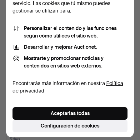
servicio. Las cookies que tú mismo puedes
gestionar se utilizan para:
RELOJ DE PULSERA,
RELOJ DE PULSERA, 3
Personalizar el contenido y las funciones
Certina, "Labora", Incab…
uds., reloj de señora …
5 días
5 días
según cómo utilices el sitio web.
Estimación
Estimación
Desarrollar y mejorar Auctionet.
85 USD
43 USD
Mostrarte y promocionar noticias y
contenidos en sitios web externos.
Encontrarás más información en nuestra
Política
de privacidad
.
Aceptarlas todas
Configuración de cookies
RELOJ DE PULSERA, 2
uds., Citizen, Crystro…
5 días