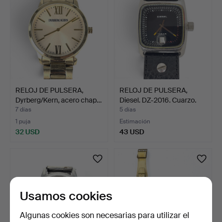
RELOJ DE PULSERA,
RELOJ DE PULSERA,
Dyrberg/Kern, acero chap…
Diesel. DZ-2016. Cuarzo.
7 días
5 días
1 puja
Estimación
32 USD
43 USD
Usamos cookies
Algunas cookies son necesarias para utilizar el