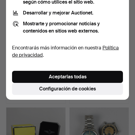
según cómo utilices el sitio web.
Desarrollar y mejorar Auctionet.
Mostrarte y promocionar noticias y
contenidos en sitios web externos.
Encontrarás más información en nuestra
Política
de privacidad
.
4249638. VIVIANNA
CARTIER, Must de
Aceptarlas todas
TORUN BÜLOW HÜBE.
Cartier "Vendôme", vermei…
Reloj …
Subastado 25 jun 2026
Subastado 23 jun 2026
Configuración de cookies
10 pujas
27 pujas
338 USD
2.003 USD
Lote
seleccionado