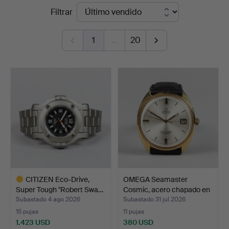
Precios
Filtrar
Hammarö
de
Auktionsverk
1
…
20
remate
CITIZEN Eco-Drive,
OMEGA Seamaster
Super Tough "Robert Swa…
Cosmic, acero chapado en
o…
Subastado 4 ago 2026
Subastado 31 jul 2026
15 pujas
11 pujas
1.423 USD
380 USD