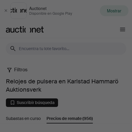
Auctionet
Mostrar
Cerrar
Disponible en Google Play
Auctionet.com
Filtros
Relojes
Relojes de pulsera en Karlstad Hammarö
de
Auktionsverk
pulsera
Suscribir búsqueda
en
Subastas en curso
Precios de remate
(956)
Karlstad