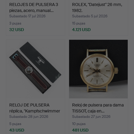
RELOJES DE PULSERA 3
ROLEX, "Datejust" 26 mm,
piezas, acero, manual…
1982.
Subastado 17 jul 2026
Subastado 5 jul 2026
3 pujas
15 pujas
32 USD
4.121 USD
RELOJ DE PULSERA
Reloj de pulsera para dama
réplica, "Kampfschwimmer
TISSOT, caja en…
…
Subastado 28 jun 2026
Subastado 27 jun 2026
5 pujas
10 pujas
43 USD
481 USD