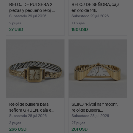
RELOJ DE PULSERA 2
RELOJ DE SEÑORA, caja
piezas y pequeño reloj …
en oro de 14k.
Subastado 29 jul 2026
Subastado 29 jul 2026
2 pujas
13 pujas
27 USD
180 USD
Reloj de pulsera para
SEIKO "Rivoli half moon",
señora GRUEN, caja e…
reloj de pulsera…
Subastado 28 jul 2026
Subastado 28 jul 2026
3 pujas
27 pujas
266 USD
201 USD