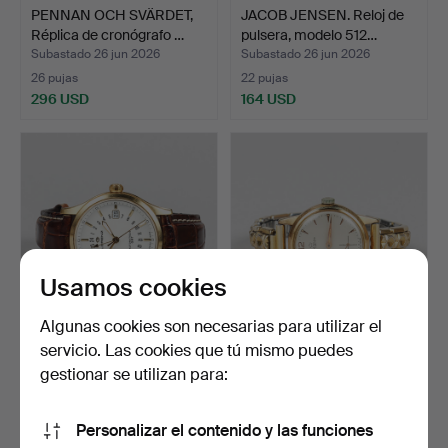
PENNAN OCH SVÄRDET,
JACOB JENSEN. Reloj de
Réplica de cronógrafo …
pulsera, modelo 512…
Subastado 26 jun 2026
Subastado 26 jun 2026
26 pujas
22 pujas
296 USD
164 USD
Usamos cookies
Algunas cookies son necesarias para utilizar el
servicio. Las cookies que tú mismo puedes
LORENZ "Theatro", acero
Reloj de pulsera para dama
chapado en oro, au…
LEMANIA, chapad…
gestionar se utilizan para:
Subastado 26 jun 2026
Subastado 26 jun 2026
7 pujas
15 pujas
Personalizar el contenido y las funciones
169 USD
95 USD