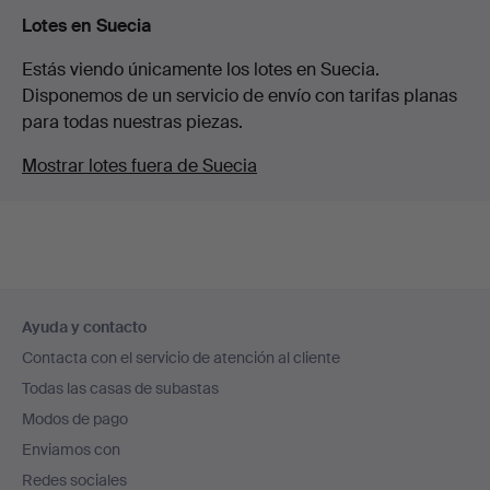
Lotes en Suecia
Estás viendo únicamente los lotes en Suecia.
Disponemos de un servicio de envío con tarifas planas
para todas nuestras piezas.
Mostrar lotes fuera de Suecia
Navegación
Ayuda y contacto
en
Contacta con el servicio de atención al cliente
el
Todas las casas de subastas
pie
Modos de pago
de
Enviamos con
página
Redes sociales