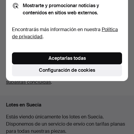
Mostrarte y promocionar noticias y
contenidos en sitios web externos.
OMEGA, reloj de pulsera,
14K, 19 mm, décad…
Encontrarás más información en nuestra
Política
10 días
de privacidad
.
Estimación
526 USD
Aceptarlas todas
Suscribir búsqueda
Configuración de cookies
También puedes buscar en
nuestro archivo de
subastas concluidas
.
Lotes en Suecia
Estás viendo únicamente los lotes en Suecia.
Disponemos de un servicio de envío con tarifas planas
para todas nuestras piezas.