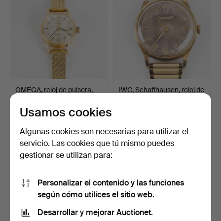
OMEGA, reloj de pulsera,
IWC, Schaffhausen, reloj de
"Ladymatic", 25 m…
pulsera, 34 mm…
Usamos cookies
5 días
2 días
2 pujas
10 pujas
Algunas cookies son necesarias para utilizar el
1.576 USD
536 USD
servicio. Las cookies que tú mismo puedes
gestionar se utilizan para:
Personalizar el contenido y las funciones
según cómo utilices el sitio web.
Desarrollar y mejorar Auctionet.