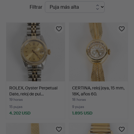
Subastas
Filtrar
Auktionsverk
en
Helsingborg
curso
ROLEX, Oyster Perpetual
CERTINA, reloj joya, 15 mm,
Date, reloj de pul…
18K, años 60.
19 horas
18 horas
15 pujas
9 pujas
4.202 USD
1.895 USD