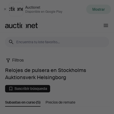
Auctionet
Mostrar
Cerrar
Disponible en Google Play
Auctionet.com
Filtros
Relojes
Relojes de pulsera en Stockholms
de
Auktionsverk Helsingborg
pulsera
Suscribir búsqueda
en
Subastas en curso
(5)
Precios de remate
Stockholms