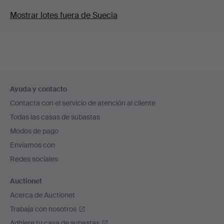
Mostrar lotes fuera de Suecia
Navegación
Ayuda y contacto
en
Contacta con el servicio de atención al cliente
el
Todas las casas de subastas
pie
Modos de pago
de
Enviamos con
página
Redes sociales
Auctionet
Acerca de Auctionet
Trabaja con nosotros
Adhiere tu casa de subastas