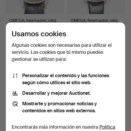
OMEGA, Seamaster, reloj
OMEGA, Seamaster, reloj
de pulsera, 33 mm,…
de pulsera, 37 mm,…
Usamos cookies
21 horas
16 horas
9 pujas
10 pujas
Algunas cookies son necesarias para utilizar el
206 USD
110 USD
servicio. Las cookies que tú mismo puedes
gestionar se utilizan para:
Personalizar el contenido y las funciones
según cómo utilices el sitio web.
Desarrollar y mejorar Auctionet.
Mostrarte y promocionar noticias y
contenidos en sitios web externos.
CERTINA, DS First
CERTINA, reloj de pulsera,
(100m/330ft), reloj de p…
33 mm, oro de 1…
Encontrarás más información en nuestra
Política
2 días
8 días