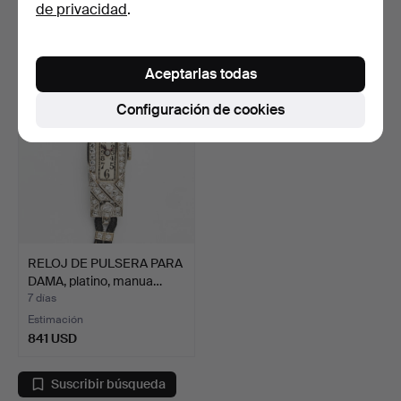
de privacidad
.
3 pujas
Estimación
58 USD
736 USD
Aceptarlas todas
Configuración de cookies
RELOJ DE PULSERA PARA
DAMA, platino, manua…
7 días
Estimación
841 USD
Suscribir búsqueda