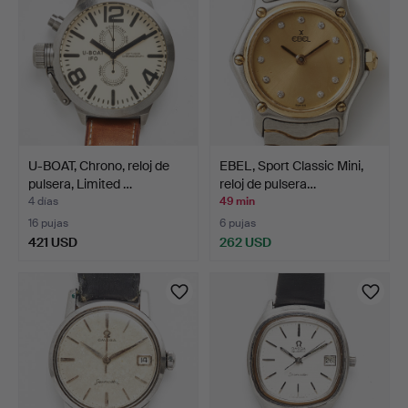
U-BOAT, Chrono, reloj de
EBEL, Sport Classic Mini,
pulsera, Limited …
reloj de pulsera…
4 días
49 min
16 pujas
6 pujas
421 USD
262 USD