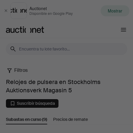
Auctionet
Mostrar
Cerrar
Disponible en Google Play
Auctionet.com
Filtros
Relojes
Relojes de pulsera en Stockholms
de
Auktionsverk Magasin 5
pulsera
Suscribir búsqueda
en
Subastas en curso
(9)
Precios de remate
Stockholms