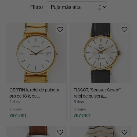
Subastas
Filtrar
Auktionsverk
en
Magasin
curso
5
CERTINA, reloj de pulsera,
TISSOT, "Seastar Seven",
oro de 18 k, cu…
reloj de pulsera,…
2 días
5 días
2 pujas
6 pujas
767 USD
767 USD