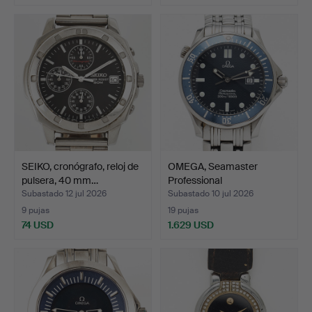
SEIKO, cronógrafo, reloj de
OMEGA, Seamaster
pulsera, 40 mm…
Professional
(300m/1000ft…
Subastado 12 jul 2026
Subastado 10 jul 2026
9 pujas
19 pujas
74 USD
1.629 USD