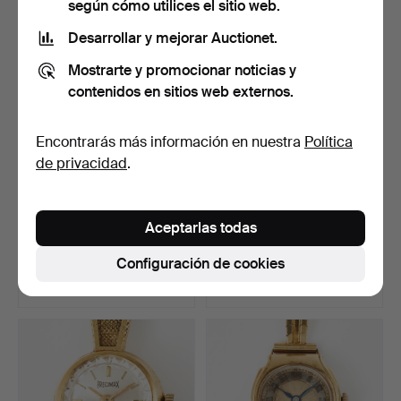
según cómo utilices el sitio web.
Desarrollar y mejorar Auctionet.
Mostrarte y promocionar noticias y
contenidos en sitios web externos.
Encontrarás más información en nuestra
Política
de privacidad
.
ZENITH, reloj de pulsera,
AUDEMARS PIGUET,
Aceptarlas todas
34,5 mm, oro de …
reloj de pulsera, 32,5 mm…
Subastado 20 jul 2026
Subastado 20 jul 2026
Configuración de cookies
9 pujas
17 pujas
962 USD
7.567 USD
Lote
seleccionado