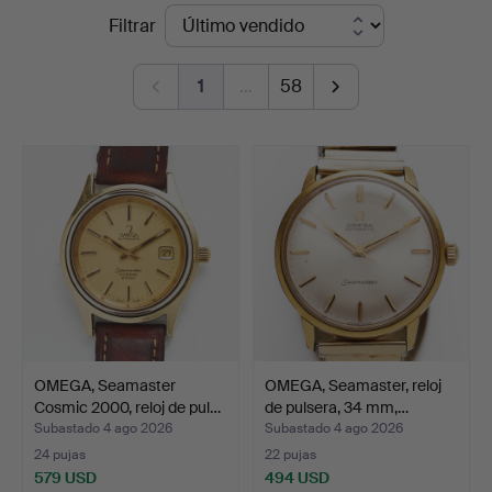
Precios
Filtrar
Auktionsverk
de
Magasin
1
…
58
remate
5
OMEGA, Seamaster
OMEGA, Seamaster, reloj
Cosmic 2000, reloj de pul…
de pulsera, 34 mm,…
Subastado 4 ago 2026
Subastado 4 ago 2026
24 pujas
22 pujas
579 USD
494 USD