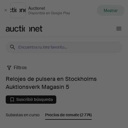
Auctionet
Mostrar
Cerrar
Disponible en Google Play
Auctionet.com
Filtros
Relojes
Relojes de pulsera en Stockholms
de
Auktionsverk Magasin 5
pulsera
Suscribir búsqueda
en
Subastas en curso
Precios de remate
(2 774)
Stockholms