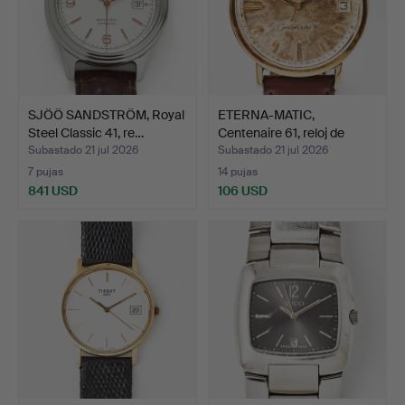
SJÖÖ SANDSTRÖM, Royal
ETERNA-MATIC,
Steel Classic 41, re…
Centenaire 61, reloj de
puls…
Subastado 21 jul 2026
Subastado 21 jul 2026
7 pujas
14 pujas
841 USD
106 USD