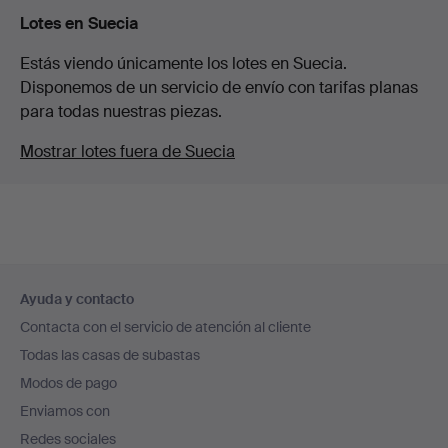
Lotes en Suecia
Estás viendo únicamente los lotes en Suecia.
Disponemos de un servicio de envío con tarifas planas
para todas nuestras piezas.
Mostrar lotes fuera de Suecia
Navegación
Ayuda y contacto
en
Contacta con el servicio de atención al cliente
el
Todas las casas de subastas
pie
Modos de pago
de
Enviamos con
página
Redes sociales