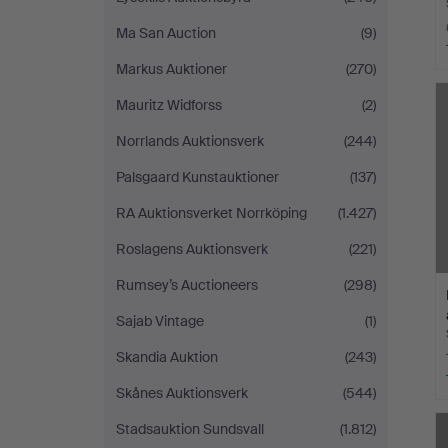
Ma San Auction
(9)
Markus Auktioner
(270)
Mauritz Widforss
(2)
Norrlands Auktionsverk
(244)
Palsgaard Kunstauktioner
(137)
RA Auktionsverket Norrköping
(1.427)
Roslagens Auktionsverk
(221)
Rumsey’s Auctioneers
(298)
Sajab Vintage
(1)
Skandia Auktion
(243)
Skånes Auktionsverk
(544)
Stadsauktion Sundsvall
(1.812)