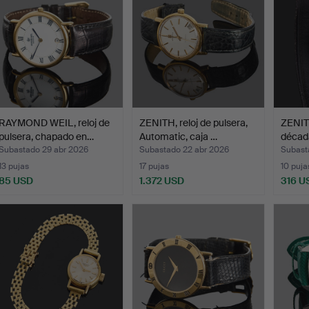
RAYMOND WEIL, reloj de
ZENITH, reloj de pulsera,
ZENITH
pulsera, chapado en…
Automatic, caja …
década
Subastado 29 abr 2026
Subastado 22 abr 2026
Subast
13 pujas
17 pujas
10 puja
85 USD
1.372 USD
316 U