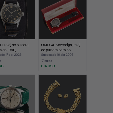
, reloj de pulsera,
OMEGA. Sovereign, reloj
 de 1940, …
de pulsera para ho…
ado 17 abr 2026
Subastado 16 abr 2026
s
17 pujas
SD
814 USD