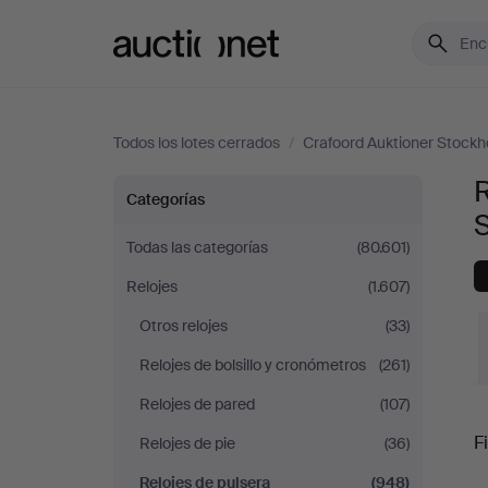
Auctionet.com
Todos los lotes cerrados
/
Crafoord Auktioner Stock
R
Relojes
Categorías
de
Todas las categorías
(80.601)
Relojes
(1.607)
pulsera
Otros relojes
(33)
en
Relojes de bolsillo y cronómetros
(261)
Crafoord
Relojes de pared
(107)
P
Fi
Relojes de pie
(36)
Auktioner
Relojes de pulsera
(948)