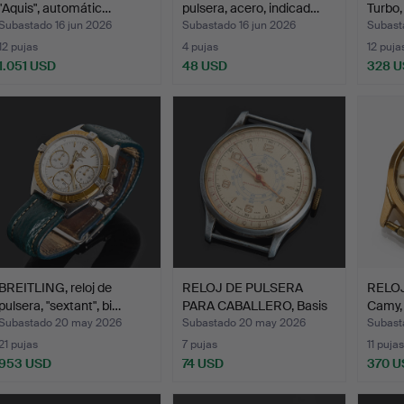
"Aquis", automátic…
pulsera, acero, indicad…
Turbo,
Subastado 16 jun 2026
Subastado 16 jun 2026
Subast
12 pujas
4 pujas
12 puja
1.051 USD
48 USD
328 
BREITLING, reloj de
RELOJ DE PULSERA
RELOJ
pulsera, "sextant", bi…
PARA CABALLERO, Basis
Camy, 
Spo…
Subastado 20 may 2026
Subastado 20 may 2026
Subast
21 pujas
7 pujas
11 pujas
953 USD
74 USD
370 U