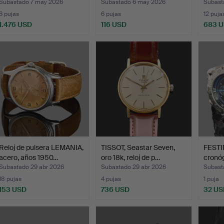
de…
Subastado 7 may 2026
Subastado 6 may 2026
Subast
6 pujas
6 pujas
12 puja
1.476 USD
116 USD
683 
Reloj de pulsera LEMANIA,
TISSOT, Seastar Seven,
FESTIN
acero, años 1950…
oro 18k, reloj de p…
cronóg
Subastado 29 abr 2026
Subastado 29 abr 2026
Subast
18 pujas
4 pujas
1 puja
153 USD
736 USD
32 US