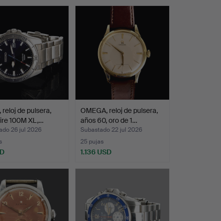
 reloj de pulsera,
OMEGA, reloj de pulsera,
ire 100M XL,…
años 60, oro de 1…
ado 26 jul 2026
Subastado 22 jul 2026
s
25 pujas
SD
1.136 USD