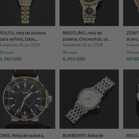
ROLEX, reloj de pulsera
BREITLING, reloj de
ZENITH
para señora, Date,…
pulsera, Chronomat, or…
acero,
Subastado 30 jun 2026
Subastado 30 jun 2026
Subast
35 pujas
35 pujas
26 puja
5.242 USD
5.253 USD
411 U
ORIS. Reloj de pulsera,
BURBERRY. Reloj de
RELOJ