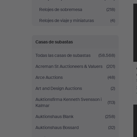
r
Stockholm
Relojes de sobremesa
(218)
Relojes de viaje y miniaturas
(4)
Casas de subastas
Todas las casas de subastas
(58.568)
Acreman St Auctioneers & Valuers
(201)
Arce Auctions
(48)
Art and Design Auctions
(2)
Auktionsfirma Kenneth Svensson i
(113)
Kalmar
Auktionshaus Blank
(258)
Auktionshaus Bossard
(32)