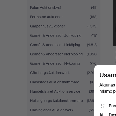
Falun Auktionsbyrå
(49)
Formstad Auktioner
(168)
Garpenhus Auktioner
(1.379)
Gomér & Andersson Jönköping
(117)
Gomér & Andersson Linköping
(4.813)
Gomér & Andersson Norrköping
(1.950)
Gomér & Andersson Nyköping
(776)
Göteborgs Auktionsverk
(2.910)
Usam
Halmstads Auktionskammare
(183)
Algunas 
mismo pu
Handelslagret Auktionsservice
(390)
Helsingborgs Auktionskammare
(1.698)
Per
Hälsinglands Auktionsverk
(650)
Des