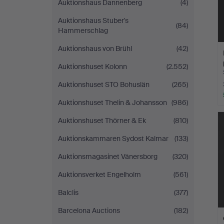
Auktionshaus Dannenberg
(4)
Auktionshaus Stuber's
(84)
Hammerschlag
Auktionshaus von Brühl
(42)
Auktionshuset Kolonn
(2.552)
Auktionshuset STO Bohuslän
(265)
Auktionshuset Thelin & Johansson
(986)
Auktionshuset Thörner & Ek
(810)
Auktionskammaren Sydost Kalmar
(133)
Auktionsmagasinet Vänersborg
(320)
Auktionsverket Engelholm
(561)
Balclis
(377)
Barcelona Auctions
(182)