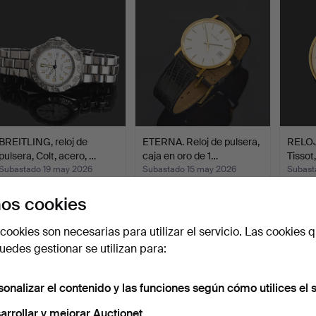
BREITLING, reloj de
ETERNA. Reloj de pulsera,
RELOJ
pulsera, Colt, acero, …
caja en oro de 1…
Tissot,
Subastado 19 may 2026
Subastado 15 may 2026
Subast
16 pujas
5 pujas
6 pujas
os cookies
515 USD
843 USD
813 U
cookies son necesarias para utilizar el servicio. Las cookies q
edes gestionar se utilizan para:
sonalizar el contenido y las funciones según cómo utilices el s
arrollar y mejorar Auctionet.