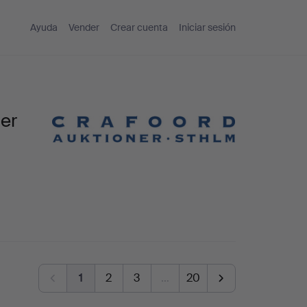
Ayuda
Vender
Crear cuenta
Iniciar sesión
ner
1
2
3
…
20