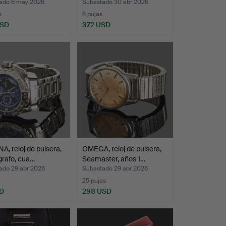
ado 6 may 2026
Subastado 30 abr 2026
s
6 pujas
USD
372 USD
A, reloj de pulsera,
OMEGA, reloj de pulsera,
rafo, cua…
Seamaster, años 1…
ado 29 abr 2026
Subastado 29 abr 2026
25 pujas
D
298 USD