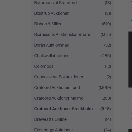
Batemans of Stamford
(18)
Bidstrup Auktioner
(31)
Bishop & Miller
(519)
Björnssons Auktionskammare
(1.175)
Borås Auktionshall
(32)
Chalkwell Auctions
(286)
Colombos
(12)
Connoisseur Bokauktioner
(2)
Crafoord Auktioner Lund
(1.899)
Crafoord Auktioner Malmö
(263)
Crafoord Auktioner Stockholm
(948)
Dreweatts Online
(14)
Ekenbergs Auktioner
(24)