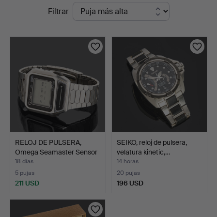
Subastas
Filtrar
Auktioner
en
Stockholm
curso
RELOJ DE PULSERA,
SEIKO, reloj de pulsera,
Omega Seamaster Sensor
velatura kinetic,…
Q…
18 días
14 horas
5 pujas
20 pujas
211 USD
196 USD