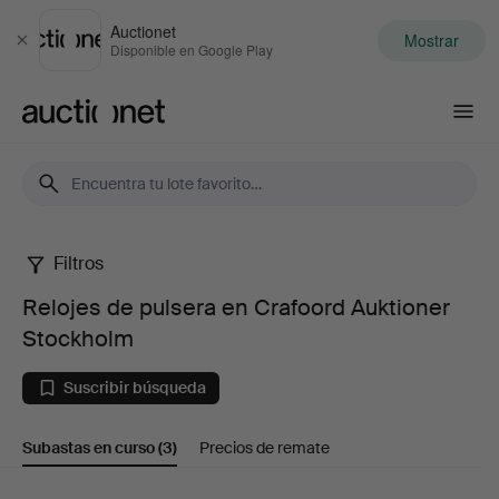
Auctionet
Mostrar
Cerrar
Disponible en Google Play
Auctionet.com
Filtros
Relojes
Relojes de pulsera en Crafoord Auktioner
de
Stockholm
pulsera
Suscribir búsqueda
en
Subastas en curso
(3)
Precios de remate
Crafoord