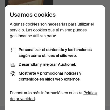
Usamos cookies
Algunas cookies son necesarias para utilizar el
servicio. Las cookies que tú mismo puedes
gestionar se utilizan para:
GUCCI. Reloj de pulsera,
Personalizar el contenido y las funciones
chapado en oro, c…
18 días
según cómo utilices el sitio web.
9 pujas
Desarrollar y mejorar Auctionet.
176 USD
Mostrarte y promocionar noticias y
Suscribir búsqueda
contenidos en sitios web externos.
También puedes buscar en
nuestro archivo de
Encontrarás más información en nuestra
Política
subastas concluidas
.
de privacidad
.