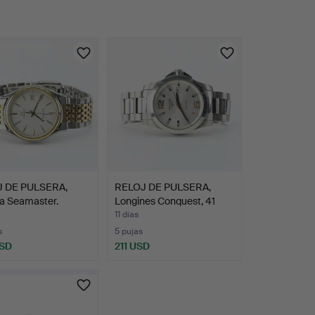
 DE PULSERA,
RELOJ DE PULSERA,
 Seamaster.
Longines Conquest, 41
mm.
11 días
s
5 pujas
USD
211 USD