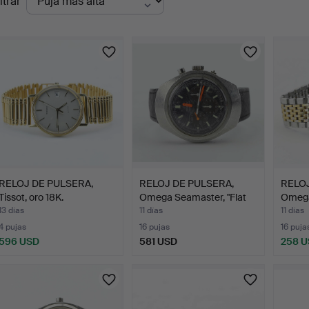
ltrar
en
urso
RELOJ DE PULSERA,
RELOJ DE PULSERA,
RELOJ
Tissot, oro 18K.
Omega Seamaster, "Flat
Omega
J…
13 días
11 días
11 días
4 pujas
16 pujas
16 puja
596 USD
581 USD
258 