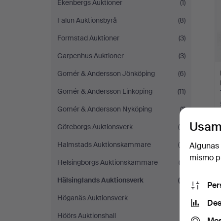
Ekenbergs Auktioner
(1)
Falun Auktionsbyrå
(8)
Formstad Auktioner
(3)
Garpenhus Auktioner
(3)
Gomér & Andersson Jönköping
(6)
Gomér & Andersson Linköping
(11)
Gomér & Andersson Nyköping
(1)
Usam
Göteborgs Auktionsverk
(9)
Halmstads Auktionskammare
(4)
Algunas 
mismo pu
T
Helsingborgs Auktionskammare
(3)
Hälsinglands Auktionsverk
(7)
Per
Höganäs Auktionsverk
(1)
Des
Höörs Auktionshall
(1)
Mos