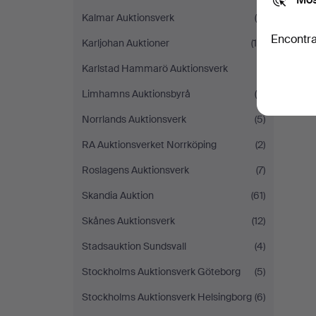
Kalmar Auktionsverk
(5)
Encontra
Karljohan Auktioner
(10)
Karlstad Hammarö Auktionsverk
(1)
Limhamns Auktionsbyrå
(6)
Norrlands Auktionsverk
(5)
RA Auktionsverket Norrköping
(2)
Roslagens Auktionsverk
(7)
Skandia Auktion
(61)
Skånes Auktionsverk
(12)
Stadsauktion Sundsvall
(4)
Stockholms Auktionsverk Göteborg
(5)
Stockholms Auktionsverk Helsingborg
(6)