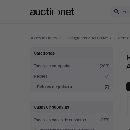
Auctionet.com
Todos los lotes
/
Hälsinglands Auktionsverk
/
Reloje
Relojes
Categorías
R
de
Todas las categorías
(288)
Relojes
(7)
pulsera
Relojes de pulsera
(7)
en
Hälsinglands
Casas de subastas
Auktionsverk
Todas las casas de subastas
(278)
S