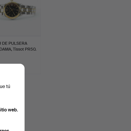
J DE PULSERA
DAMA, Tissot PR50.
D
ue tú
uidas
.
itio web.
rnos.