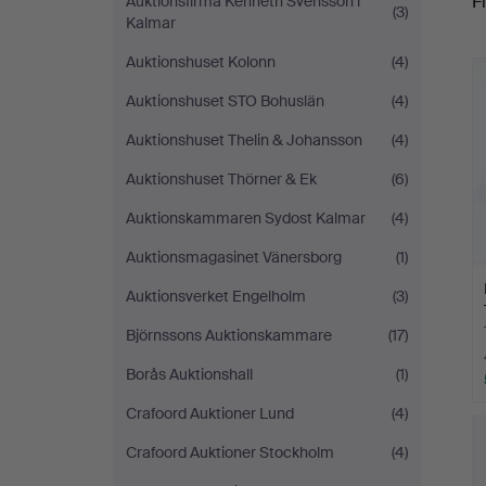
Fi
Auktionsfirma Kenneth Svensson i
(3)
Kalmar
c
Auktionshuset Kolonn
(4)
Auktionshuset STO Bohuslän
(4)
Auktionshuset Thelin & Johansson
(4)
Auktionshuset Thörner & Ek
(6)
Auktionskammaren Sydost Kalmar
(4)
Auktionsmagasinet Vänersborg
(1)
Auktionsverket Engelholm
(3)
Björnssons Auktionskammare
(17)
Borås Auktionshall
(1)
Crafoord Auktioner Lund
(4)
Crafoord Auktioner Stockholm
(4)