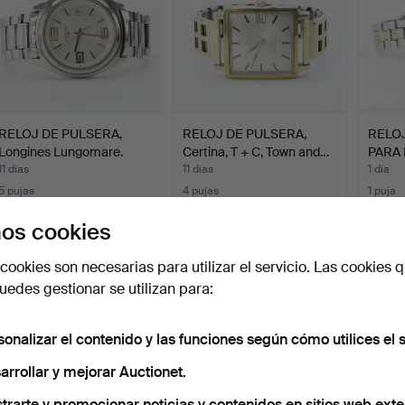
RELOJ DE PULSERA,
RELOJ DE PULSERA,
RELO
Longines Lungomare.
Certina, T + C, Town and…
PARA 
11 días
11 días
1 día
5 pujas
4 pujas
1 puja
132 USD
53 USD
32 US
os cookies
Suscribir búsqueda
cookies son necesarias para utilizar el servicio. Las cookies q
edes gestionar se utilizan para:
ambién puedes buscar en
nuestro archivo de subastas concl
sonalizar el contenido y las funciones según cómo utilices el s
arrollar y mejorar Auctionet.
trarte y promocionar noticias y contenidos en sitios web exte