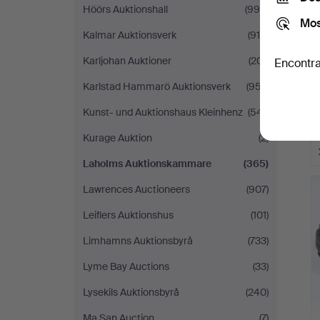
Höörs Auktionshall
(995)
Mos
Kalmar Auktionsverk
(916)
Karljohan Auktioner
(201)
Encontra
Karlstad Hammarö Auktionsverk
(957)
Kunst- und Auktionshaus Kleinhenz
(541)
Kurage Auktion
(2)
Laholms Auktionskammare
(365)
Lawrences Auctioneers
(907)
Leiflers Auktionshus
(101)
Limhamns Auktionsbyrå
(733)
Lyme Bay Auctions
(33)
Lysekils Auktionsbyrå
(240)
Ma San Auction
(7)