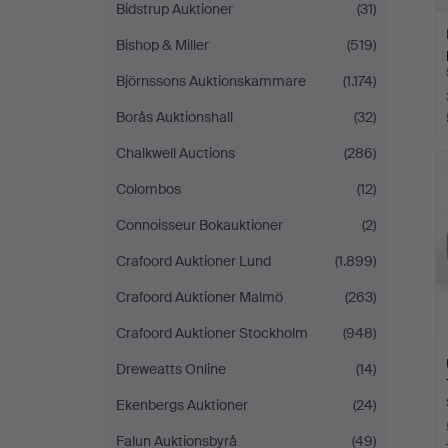
Bidstrup Auktioner
(31)
Bishop & Miller
(519)
Björnssons Auktionskammare
(1.174)
Borås Auktionshall
(32)
Chalkwell Auctions
(286)
Colombos
(12)
Connoisseur Bokauktioner
(2)
Crafoord Auktioner Lund
(1.899)
Crafoord Auktioner Malmö
(263)
Crafoord Auktioner Stockholm
(948)
Dreweatts Online
(14)
Ekenbergs Auktioner
(24)
Falun Auktionsbyrå
(49)