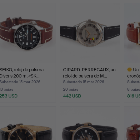
SEIKO, reloj de pulsera
GIRARD-PERREGAUX, un
Un 
Diver's 200 m, «SK…
reloj de pulsera de M…
cronóg
Subastado 15 mar 2026
Subastado 15 mar 2026
Subast
13 pujas
20 pujas
8 pujas
253 USD
442 USD
816 U
Lote
selecci