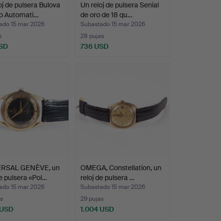
oj de pulsera Bulova
Un reloj de pulsera Senial
o Automati…
de oro de 18 qu…
ado 15 mar 2026
Subastado 15 mar 2026
s
28 pujas
SD
736 USD
RSAL GENÈVE, un
OMEGA, Constellation, un
de pulsera «Pol…
reloj de pulsera …
ado 15 mar 2026
Subastado 15 mar 2026
s
29 pujas
 USD
1.004 USD