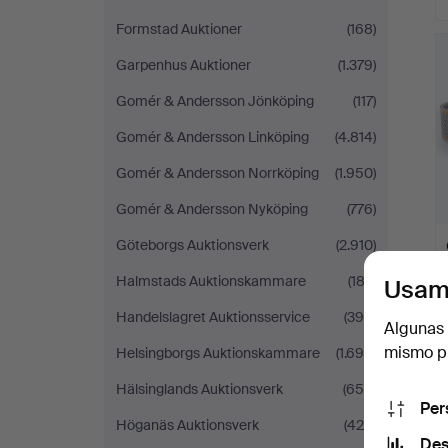
Formstad Auktioner
(168)
Garpenhus Auktioner
(1.379)
Gomér & Andersson Jönköping
(117)
Gomér & Andersson Linköping
(4.814)
Gomér & Andersson Norrköping
(1.950)
Gomér & Andersson Nyköping
(776)
Göteborgs Auktionsverk
(2.910)
Halmstads Auktionskammare
(183)
Usam
Handelslagret Auktionsservice
(390)
Algunas 
mismo pu
Helsingborgs Auktionskammare
(1.698)
Hälsinglands Auktionsverk
(650)
Per
Höganäs Auktionsverk
(425)
Des