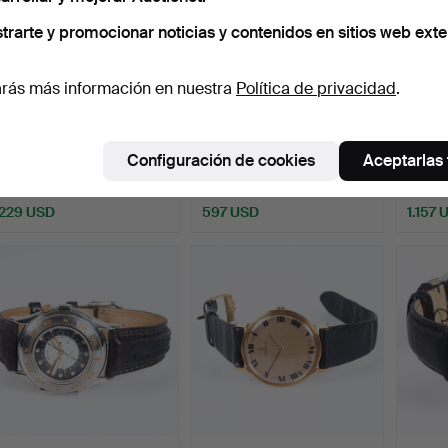
trarte y promocionar noticias y contenidos en sitios web exte
rás más información en nuestra
Política de privacidad
.
PAUL GARNIER, Min-Stop,
GLICINA, Airman 17, ref.
TAG H
alrededor de 1965.
3928, GMT, automá…
Carrer
Configuración de cookies
Aceptarlas
Subastado 15 mar 2026
Subastado 15 mar 2026
Subast
24 pujas
10 pujas
7 pujas
229 USD
597 USD
1.157 