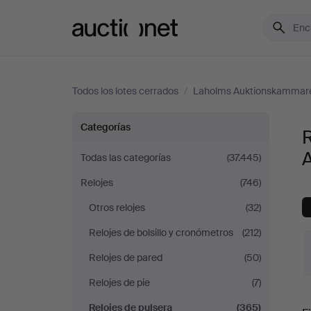
Auctionet.com
Todos los lotes cerrados
/
Laholms Auktionskammar
Relojes
Categorías
R
de
Todas las categorías
(37.445)
Relojes
(746)
pulsera
Otros relojes
(32)
en
Relojes de bolsillo y cronómetros
(212)
Laholms
Relojes de pared
(50)
Relojes de pie
(7)
Auktionskammare
P
Relojes de pulsera
(365)