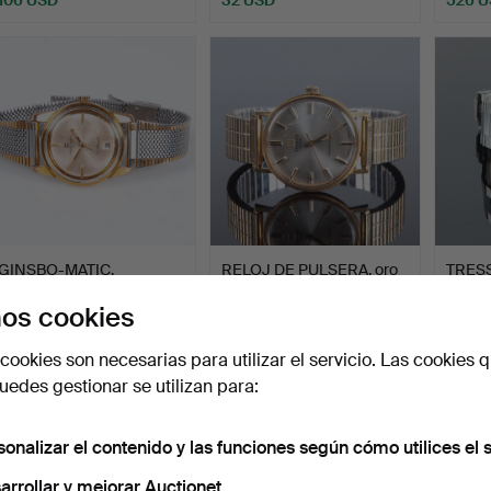
GINSBO-MATIC,
RELOJ DE PULSERA, oro
TRESS
Coastguard, un reloj de
de 18 quilates, cuer…
alrede
os cookies
puls…
Subastado 26 mar 2026
Subastado 19 mar 2026
Subast
6 pujas
8 pujas
17 puja
cookies son necesarias para utilizar el servicio. Las cookies q
106 USD
914 USD
152 U
edes gestionar se utilizan para:
sonalizar el contenido y las funciones según cómo utilices el s
arrollar y mejorar Auctionet.