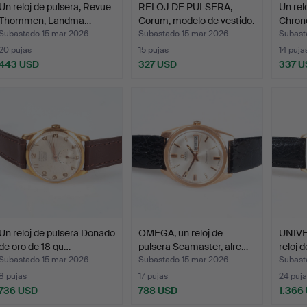
Un reloj de pulsera, Revue
RELOJ DE PULSERA,
Un rel
Thommen, Landma…
Corum, modelo de vestido.
Chron
Subastado 15 mar 2026
Subastado 15 mar 2026
Subast
20 pujas
15 pujas
14 puja
443 USD
327 USD
337 U
Un reloj de pulsera Donado
OMEGA, un reloj de
UNIVE
de oro de 18 qu…
pulsera Seamaster, alre…
reloj 
Subastado 15 mar 2026
Subastado 15 mar 2026
Subast
8 pujas
17 pujas
24 puja
736 USD
788 USD
1.366