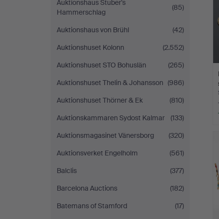
Auktionshaus Stuber's
(85)
Hammerschlag
Auktionshaus von Brühl
(42)
Auktionshuset Kolonn
(2.552)
Auktionshuset STO Bohuslän
(265)
Auktionshuset Thelin & Johansson
(986)
Auktionshuset Thörner & Ek
(810)
Auktionskammaren Sydost Kalmar
(133)
Auktionsmagasinet Vänersborg
(320)
Auktionsverket Engelholm
(561)
Balclis
(377)
Barcelona Auctions
(182)
Batemans of Stamford
(17)