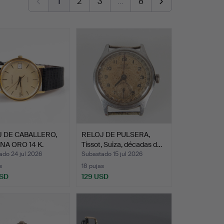
1
2
3
…
8
 DE CABALLERO,
RELOJ DE PULSERA,
NA ORO 14 K.
Tissot, Suiza, décadas d…
ado 24 jul 2026
Subastado 15 jul 2026
s
18 pujas
USD
129 USD