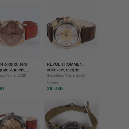
reloj de pulsera,
REVUE THOMMEN,
rafo, Aureole, …
«Cricket», reloj de
pulsera…
ado 15 mar 2026
Subastado 15 mar 2026
5 pujas
SD
316 USD
onado