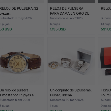
RELOJ DE PULSERA. 32
RELOJ DE PULSERA
RELOJ
piezas.
PARA DAMA EN ORO DE
18 Y …
Subastado 11 may 2026
Subastado 28 abr 2026
Subast
3 pujas
6 pujas
10 puja
53 USD
1.135 USD
531 U
Un reloj de pulsera
Un conjunto de 3 pulseras,
TISSO
Timestar de 17 joyas a…
Pulsar, Tidéna …
Tourel
Subastado 5 abr 2026
Subastado 30 mar 2026
Subast
5 pujas
1 puja
9 pujas
106 USD
32 USD
526 