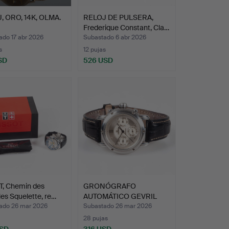
, ORO, 14K, OLMA.
RELOJ DE PULSERA,
Frederique Constant, Cla…
ado 17 abr 2026
Subastado 6 abr 2026
s
12 pujas
SD
526 USD
T, Chemin des
GRONÓGRAFO
les Squelette, re…
AUTOMÁTICO GEVRIL
GREENWICH SPO…
ado 26 mar 2026
Subastado 26 mar 2026
28 pujas
USD
316 USD