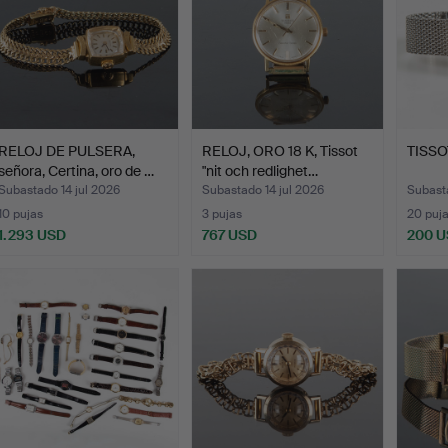
RELOJ DE PULSERA,
RELOJ, ORO 18 K, Tissot
TISSOT
señora, Certina, oro de …
"nit och redlighet…
Subastado 14 jul 2026
Subastado 14 jul 2026
Subast
10 pujas
3 pujas
20 puj
1.293 USD
767 USD
200 