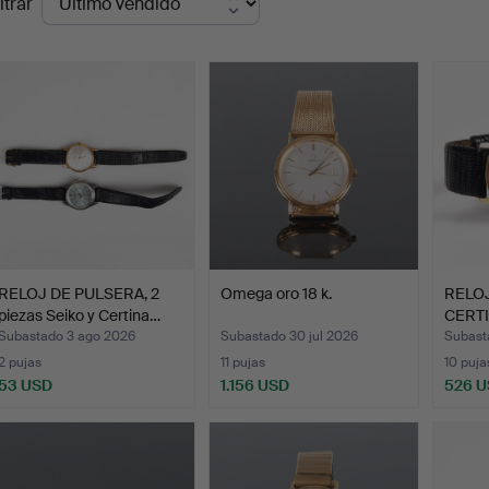
ltrar
de
emate
RELOJ DE PULSERA, 2
Omega oro 18 k.
RELOJ
piezas Seiko y Certina…
CERTI
Subastado 3 ago 2026
Subastado 30 jul 2026
Subast
2 pujas
11 pujas
10 puja
53 USD
1.156 USD
526 