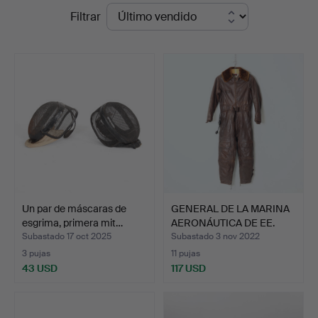
Precios
Filtrar
Engelholm
de
remate
Un par de máscaras de
GENERAL DE LA MARINA
esgrima, primera mit…
AERONÁUTICA DE EE.
UU…
Subastado 17 oct 2025
Subastado 3 nov 2022
3 pujas
11 pujas
43 USD
117 USD