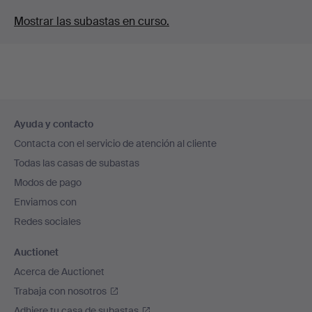
Mostrar las subastas en curso.
Navegación
Ayuda y contacto
en
Contacta con el servicio de atención al cliente
el
Todas las casas de subastas
pie
Modos de pago
de
Enviamos con
página
Redes sociales
Auctionet
Acerca de Auctionet
Trabaja con nosotros
Adhiere tu casa de subastas