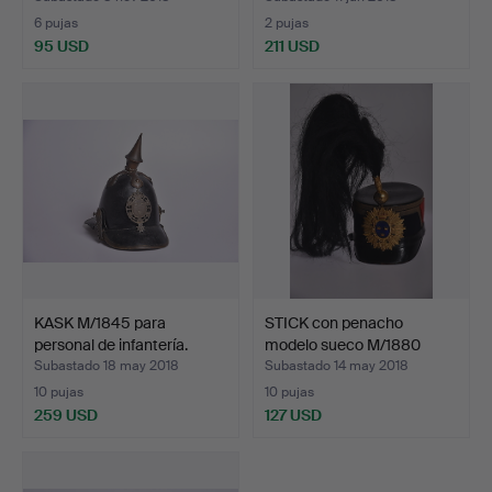
6 pujas
2 pujas
95 USD
211 USD
KASK M/1845 para
STICK con penacho
personal de infantería.
modelo sueco M/1880
para…
Subastado 18 may 2018
Subastado 14 may 2018
10 pujas
10 pujas
259 USD
127 USD