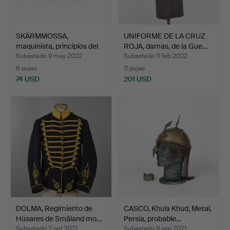
SKÄRMMOSSA,
UNIFORME DE LA CRUZ
maquinista, principios del
ROJA, damas, de la Gue…
sig…
Subastado 9 may 2022
Subastado 11 feb 2022
8 pujas
11 pujas
74 USD
201 USD
DOLMA, Regimiento de
CASCO, Khula Khud, Metal,
Húsares de Småland mo…
Persia, probable…
Subastado 2 oct 2021
Subastado 9 sep 2021