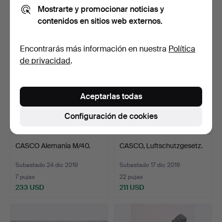
Mostrarte y promocionar noticias y
3 pujas
15 pujas
contenidos en sitios web externos.
59 USD
422 USD
Encontrarás más información en nuestra
Política
de privacidad
.
Aceptarlas todas
Configuración de cookies
CASCO Alemania M/40.
CASCO, Luftschutzgesetz.
Subastado 24 dic 2019
Subastado 17 dic 2019
7 pujas
22 pujas
233 USD
211 USD