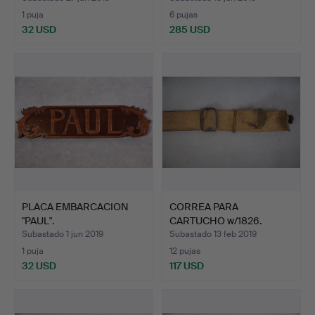
1 puja
6 pujas
32 USD
285 USD
PLACA EMBARCACION
CORREA PARA
"PAUL".
CARTUCHO w/1826.
Subastado 1 jun 2019
Subastado 13 feb 2019
1 puja
12 pujas
32 USD
117 USD