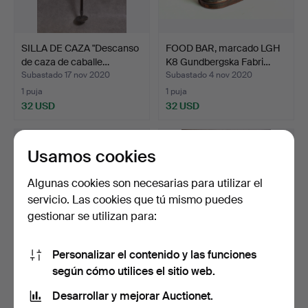
SILLA DE CAZA "Descanso
FOOD BAR, marcado LGH
de caza de caballe…
K8 Gundbergska Fabri…
Subastado 17 nov 2020
Subastado 4 nov 2020
1 puja
1 puja
32 USD
32 USD
Usamos cookies
Algunas cookies son necesarias para utilizar el
servicio. Las cookies que tú mismo puedes
gestionar se utilizan para:
Personalizar el contenido y las funciones
según cómo utilices el sitio web.
CAMA DE CAMPO
UNIFORME Inglaterra,
Inglaterra WW1.
pantalón de chaqueta,…
Desarrollar y mejorar Auctionet.
Subastado 19 abr 2020
Subastado 2 abr 2020