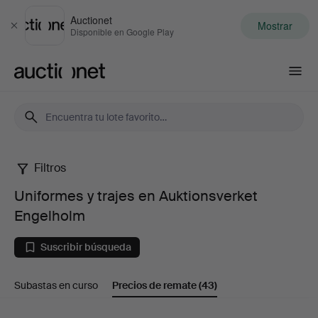
Auctionet
Mostrar
Cerrar
Disponible en Google Play
Auctionet.com
Filtros
Uniformes
Uniformes y trajes en Auktionsverket
y
Engelholm
trajes
Suscribir búsqueda
en
Subastas en curso
Precios de remate
(43)
Auktionsverket