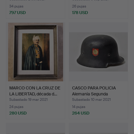
34 pujas
26 pujas
797 USD
178 USD
MARCO CON LA CRUZ DE
CASCO PARA POLICIA
LA LIBERTAD, década d…
Alemania Segunda
Guerra…
Subastado 19 mar 2021
Subastado 10 mar 2021
24 pujas
14 pujas
280 USD
264 USD