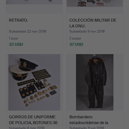
RETRATO.
COLECCIÓN MILITAR DE
LA ONU.
Subastado 22 nov 2018
Subastado 9 nov 2018
1 puja
2 pujas
32 USD
37 USD
GORROS DE UNIFORME
Bombardero
DE POLICIA, BOTONES 36
estadounidense de la
…
Segunda Gu…
Subastado 8 nov 2018
Subastado 11 jun 2018