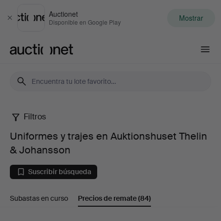
Auctionet
Mostrar
Cerrar
Disponible en Google Play
Auctionet.com
Filtros
Uniformes
Uniformes y trajes en Auktionshuset Thelin
y
& Johansson
trajes
Suscribir búsqueda
en
Subastas en curso
Precios de remate
(84)
Auktionshuset