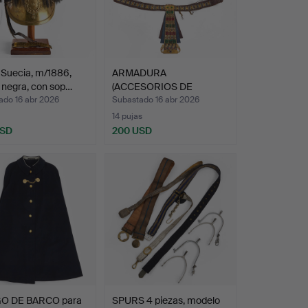
 Suecia, m/1886,
ARMADURA
 negra, con sop…
(ACCESORIOS DE
TEATRO), 8 piezas,…
ado 16 abr 2026
Subastado 16 abr 2026
14 pujas
USD
200 USD
O DE BARCO para
SPURS 4 piezas, modelo