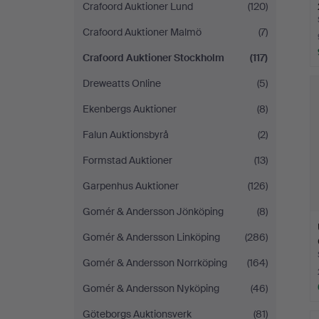
Crafoord Auktioner Lund
(120)
Crafoord Auktioner Malmö
(7)
Crafoord Auktioner Stockholm
(117)
Dreweatts Online
(5)
Ekenbergs Auktioner
(8)
Falun Auktionsbyrå
(2)
Formstad Auktioner
(13)
Garpenhus Auktioner
(126)
Gomér & Andersson Jönköping
(8)
Gomér & Andersson Linköping
(286)
Gomér & Andersson Norrköping
(164)
Gomér & Andersson Nyköping
(46)
Göteborgs Auktionsverk
(81)