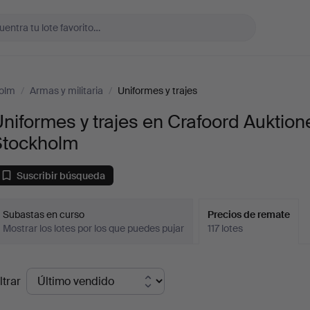
holm
/
Armas y militaria
/
Uniformes y trajes
niformes y trajes en Crafoord Auktion
Stockholm
Suscribir búsqueda
Subastas en curso
Precios de remate
Mostrar los lotes por los que puedes pujar
117 lotes
recios
ltrar
de