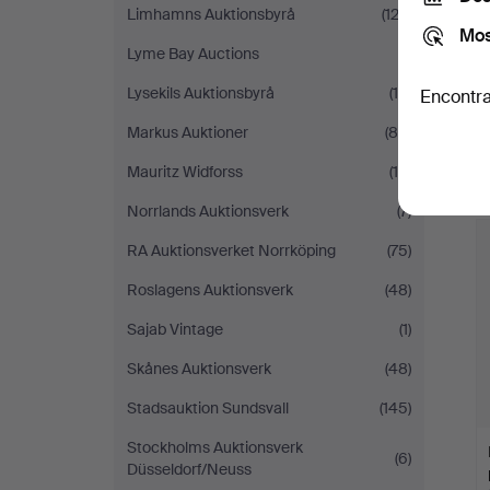
Limhamns Auktionsbyrå
(123)
Mos
Lyme Bay Auctions
(1)
Lysekils Auktionsbyrå
(16)
Encontra
Markus Auktioner
(80)
Mauritz Widforss
(10)
Norrlands Auktionsverk
(7)
L
s
RA Auktionsverket Norrköping
(75)
Roslagens Auktionsverk
(48)
Sajab Vintage
(1)
Skånes Auktionsverk
(48)
Stadsauktion Sundsvall
(145)
Stockholms Auktionsverk
(6)
Düsseldorf/Neuss