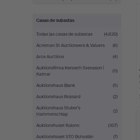
r
Stockholm
Casas de subastas
Todas las casas de subastas
(4.620)
Acreman St Auctioneers & Valuers
(6)
Arce Auctions
(4)
Auktionsfirma Kenneth Svensson i
(11)
Kalmar
Auktionshaus Blank
(5)
Auktionshaus Bossard
(2)
Auktionshaus Stuber's
(2)
Hammerschlag
Auktionshuset Kolonn
(307)
Auktionshuset STO Bohuslän
(7)