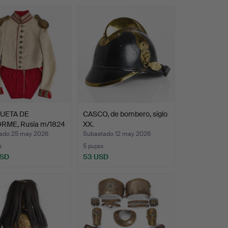
UETA DE
CASCO, de bombero, siglo
RME, Rusia m/1824
XX.
f…
ado 25 may 2026
Subastado 12 may 2026
s
5 pujas
USD
53 USD