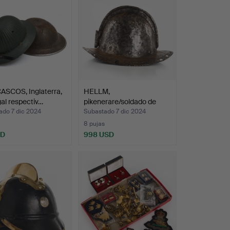
ASCOS, Inglaterra,
HELLM,
al respectiv…
pikenerare/soldado de
infantería, s…
ado 7 dic 2024
Subastado 7 dic 2024
8 pujas
SD
998 USD