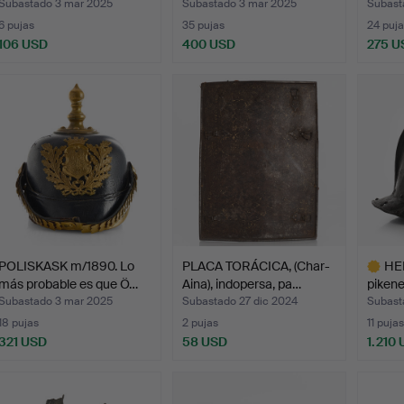
Subastado 3 mar 2025
Subastado 3 mar 2025
Subast
6 pujas
35 pujas
24 puja
106 USD
400 USD
275 U
POLISKASK m/1890. Lo
PLACA TORÁCICA, (Char-
HE
más probable es que Ö…
Aina), indopersa, pa…
pikene
infant
Subastado 3 mar 2025
Subastado 27 dic 2024
Subast
18 pujas
2 pujas
11 pujas
321 USD
58 USD
1.210
Lote
selecci