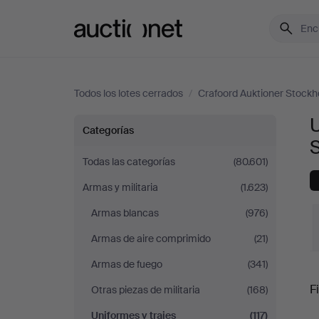
Auctionet.com
Todos los lotes cerrados
/
Crafoord Auktioner Stock
U
Uniformes
Categorías
y
Todas las categorías
(80.601)
Armas y militaria
(1.623)
trajes
Armas blancas
(976)
en
Armas de aire comprimido
(21)
Crafoord
Armas de fuego
(341)
P
Fi
Otras piezas de militaria
(168)
Auktioner
Uniformes y trajes
(117)