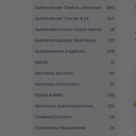
Auktionshuset Thelin & Johansson
(84)
Auktionshuset Thörner & Ek
(57)
Auktionskammaren Sydost Kalmar
(3)
Auktionsmagasinet Vänersborg
(31)
Auktionsverket Engelholm
(43)
Balclis
(1)
Barcelona Auctions
(5)
Batemans of Stamford
(7)
Bishop & Miller
(78)
Björnssons Auktionskammare
(15)
Chalkwell Auctions
(3)
Connoisseur Bokauktioner
(3)