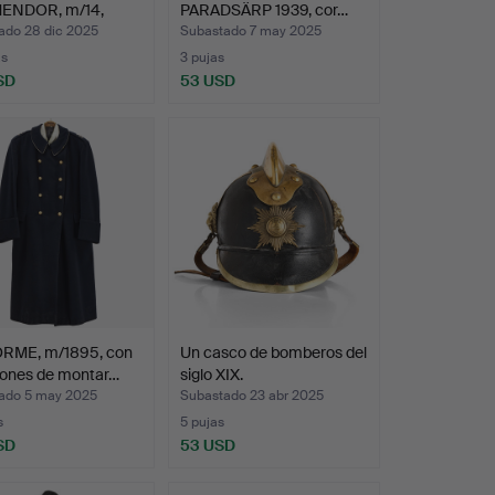
ENDOR, m/14,
PARADSÄRP 1939, cor…
…
ado 28 dic 2025
Subastado 7 may 2025
as
3 pujas
SD
53 USD
RME, m/1895, con
Un casco de bomberos del
lones de montar…
siglo XIX.
ado 5 may 2025
Subastado 23 abr 2025
s
5 pujas
SD
53 USD