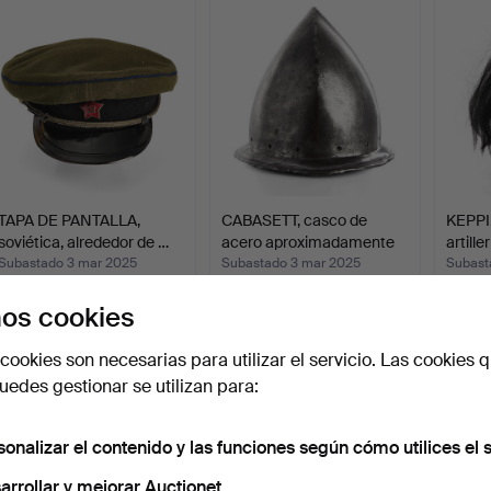
TAPA DE PANTALLA,
CABASETT, casco de
KEPPI,
soviética, alrededor de …
acero aproximadamente
artille
1…
Subastado 3 mar 2025
Subastado 3 mar 2025
Subast
10 pujas
14 pujas
12 puja
os cookies
106 USD
841 USD
253 
cookies son necesarias para utilizar el servicio. Las cookies q
edes gestionar se utilizan para:
sonalizar el contenido y las funciones según cómo utilices el s
arrollar y mejorar Auctionet.