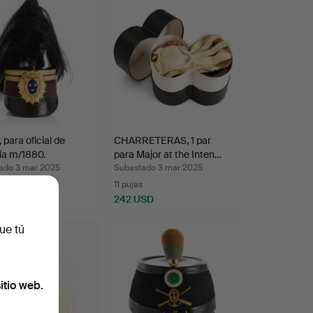
 para oficial de
CHARRETERAS, 1 par
ría m/1880.
para Major at the Inten…
ado 3 mar 2025
Subastado 3 mar 2025
s
11 pujas
USD
242 USD
ue tú
itio web.