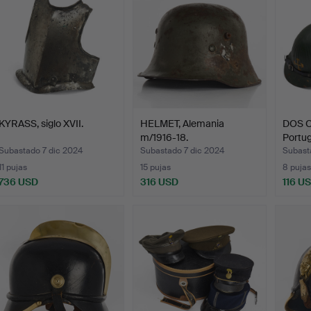
KYRASS, siglo XVII.
HELMET, Alemania
DOS C
m/1916-18.
Portug
Subastado 7 dic 2024
Subastado 7 dic 2024
Subast
11 pujas
15 pujas
8 pujas
736 USD
316 USD
116 U