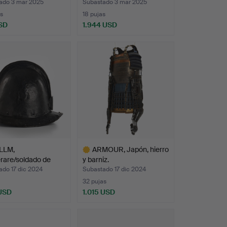
ado 3 mar 2025
Subastado 3 mar 2025
s
18 pujas
SD
1.944 USD
Lote
seleccionado
LLM,
ARMOUR, Japón, hierro
rare/soldado de
y barniz.
ería, s…
ado 17 dic 2024
Subastado 17 dic 2024
32 pujas
 USD
1.015 USD
Lote
onado
seleccionado