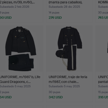
2 piezas, m/39, m/60,…
(manta para caballos),
KOMM
arma…
Suec
Subastado 2 feb 2026
Subastado 28 dic 2025
Subast
9 pujas
14 pujas
30 puj
90 USD
274 USD
745 U
Lote
seleccionado
UNIFORME, m/1987 b, Life
UNIFORME, traje de feria
UNIFO
Guard Dragoons, c…
m/1987, con chale…
panta
Subastado 5 may 2025
Subastado 5 may 2025
Subast
2 pujas
30 pujas
15 puja
64 USD
342 USD
316 U