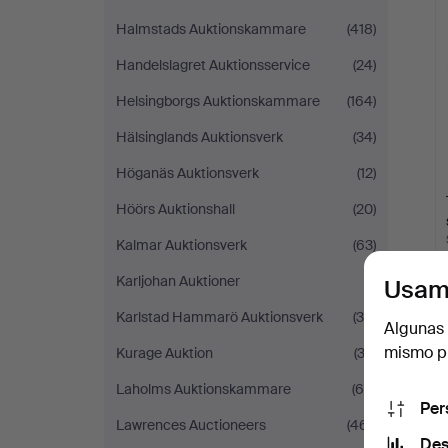
Halmstads Auktionskammare
(418)
Handelslagret Auktionsservice
(24)
Helsingborgs Auktionskammare
(164)
Hälsinglands Auktionsverk
(34)
Höganäs Auktionsverk
(12)
Höörs Auktionshall
(20)
Kalmar Auktionsverk
(63)
Karljohan Auktioner
(1)
Usam
Karlstad Hammarö Auktionsverk
(35)
Algunas 
mismo pu
Kurage Auktion
(33)
Laholms Auktionskammare
(64)
Per
Lawrences Auctioneers
(461)
Des