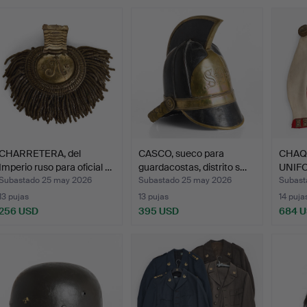
emate
CHARRETERA, del
CASCO, sueco para
CHAQ
Imperio ruso para oficial …
guardacostas, distrito s…
UNIFO
para o
Subastado 25 may 2026
Subastado 25 may 2026
Subast
13 pujas
13 pujas
14 puja
256 USD
395 USD
684 