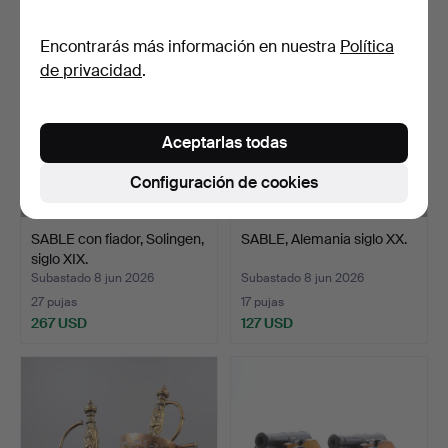
Encontrarás más información en nuestra
Política
de privacidad
.
Aceptarlas todas
Configuración de cookies
SABLE con fiador, Solingen,
SABLE, Alemania siglo XX.
siglo XIX.
Subastado 8 jun 2026
Subastado 8 jun 2026
27 pujas
17 pujas
267 USD
127 USD