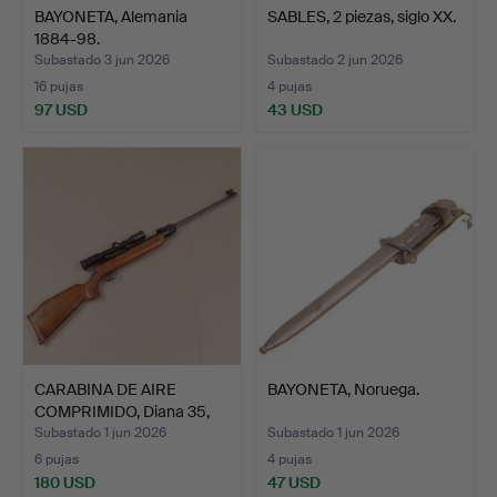
BAYONETA, Alemania
SABLES, 2 piezas, siglo XX.
1884-98.
Subastado 3 jun 2026
Subastado 2 jun 2026
16 pujas
4 pujas
97 USD
43 USD
CARABINA DE AIRE
BAYONETA, Noruega.
COMPRIMIDO, Diana 35,
mir…
Subastado 1 jun 2026
Subastado 1 jun 2026
6 pujas
4 pujas
180 USD
47 USD