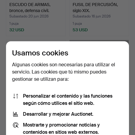
ESCUDO DE ARMAS,
FUSIL DE PERCUSIÓN,
bronce, defensa civil.
siglo XIX.
Subastado 20 jun 2026
Subastado 16 jun 2026
1 puja
1 puja
32 USD
53 USD
Usamos cookies
Algunas cookies son necesarias para utilizar el
servicio. Las cookies que tú mismo puedes
gestionar se utilizan para:
Personalizar el contenido y las funciones
según cómo utilices el sitio web.
CAÑÓN DE SALVA, hierro
SABLE, europeo, siglo XIX.
fundido, Stafsjö Br…
Desarrollar y mejorar Auctionet.
Subastado 9 jun 2026
Subastado 8 jun 2026
Mostrarte y promocionar noticias y
19 pujas
19 pujas
159 USD
159 USD
contenidos en sitios web externos.