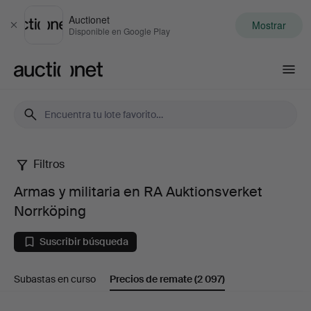
Auctionet
Mostrar
Cerrar
Disponible en Google Play
Auctionet.com
Filtros
Armas
Armas y militaria en RA Auktionsverket
y
Norrköping
militaria
Suscribir búsqueda
en
Subastas en curso
Precios de remate
(2 097)
RA