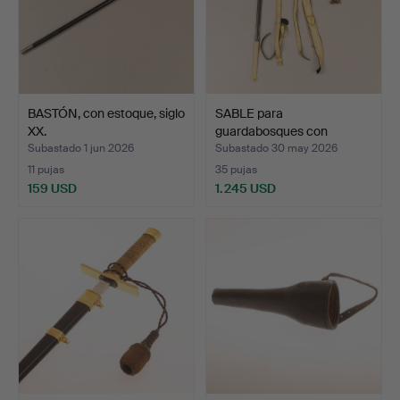
BASTÓN, con estoque, siglo
SABLE para
XX.
guardabosques con
cartuchera y …
Subastado 1 jun 2026
Subastado 30 may 2026
11 pujas
35 pujas
159 USD
1.245 USD