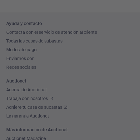
Navegación
Ayuda y contacto
en
Contacta con el servicio de atención al cliente
el
Todas las casas de subastas
pie
Modos de pago
de
Enviamos con
página
Redes sociales
Auctionet
Acerca de Auctionet
Trabaja con nosotros
Adhiere tu casa de subastas
La garantía Auctionet
Más información de Auctionet
Auctionet Magazine