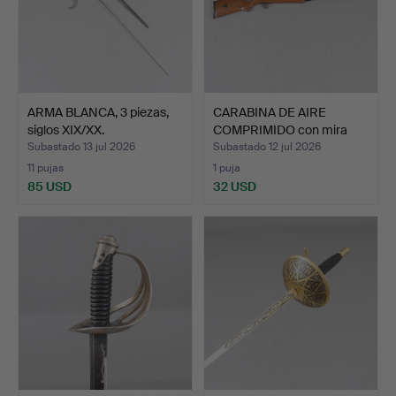
ARMA BLANCA, 3 piezas,
CARABINA DE AIRE
siglos XIX/XX.
COMPRIMIDO con mira
teles…
Subastado 13 jul 2026
Subastado 12 jul 2026
11 pujas
1 puja
85 USD
32 USD