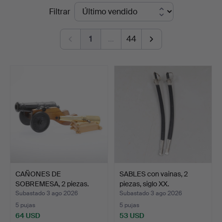
Precios
Filtrar
Auktionsverket
de
Norrköping
1
…
44
remate
CAÑONES DE
SABLES con vainas, 2
SOBREMESA, 2 piezas.
piezas, siglo XX.
Subastado 3 ago 2026
Subastado 3 ago 2026
5 pujas
5 pujas
64 USD
53 USD