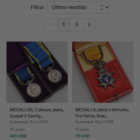
Precios
Filtrar
Auktionskammare
de
1
3
remate
MEDALLAS, 2 piezas, plata,
MEDALLA, plata y esmalte,
Gustaf V Sverig…
Pro Patria, Svär…
Subastado 13 jul 2026
Subastado 13 jul 2026
28 pujas
12 pujas
143 USD
72 USD