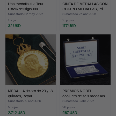
Una medalla «La Tour
CINTA DE MEDALLAS CON
Eiffel» del siglo XIX.
CUATRO MEDALLAS, Pri…
Subastado 22 may 2026
Subastado 26 abr 2026
1 puja
15 pujas
32 USD
177 USD
MEDALLA de oro de 23 y 18
PREMIOS NOBEL,
quilates, Royal …
conjunto de seis medallas
d…
Subastado 19 abr 2026
Subastado 3 abr 2026
5 pujas
28 pujas
2.742 USD
587 USD