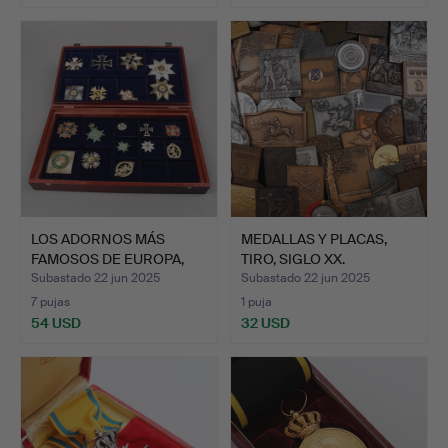
LOS ADORNOS MÁS
MEDALLAS Y PLACAS,
FAMOSOS DE EUROPA,
TIRO, SIGLO XX.
colecci…
Subastado 22 jun 2025
Subastado 22 jun 2025
7 pujas
1 puja
54 USD
32 USD