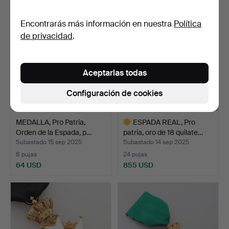
Encontrarás más información en nuestra
Política
de privacidad
.
Aceptarlas todas
Configuración de cookies
MEDALLA, Pro Patria,
ESPADA REAL, Pro
Orden de la Espada, p…
patria, oro de 18 quilate…
Subastado 15 sep 2025
Subastado 14 sep 2025
8 pujas
24 pujas
64 USD
855 USD
Lote
seleccionado