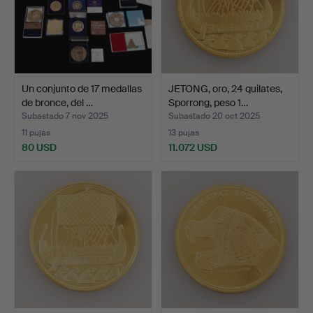
Un conjunto de 17 medallas
JETONG, oro, 24 quilates,
de bronce, del …
Sporrong, peso 1…
Subastado 7 nov 2025
Subastado 20 oct 2025
11 pujas
13 pujas
80 USD
11.072 USD