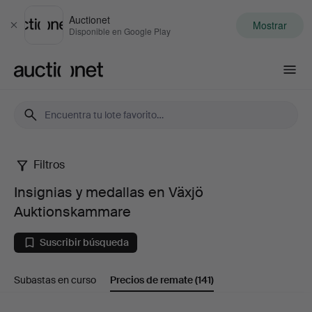
Auctionet
Mostrar
Cerrar
Disponible en Google Play
Auctionet.com
Filtros
Insignias
Insignias y medallas en Växjö
y
Auktionskammare
medallas
Suscribir búsqueda
en
Subastas en curso
Precios de remate
(141)
Växjö