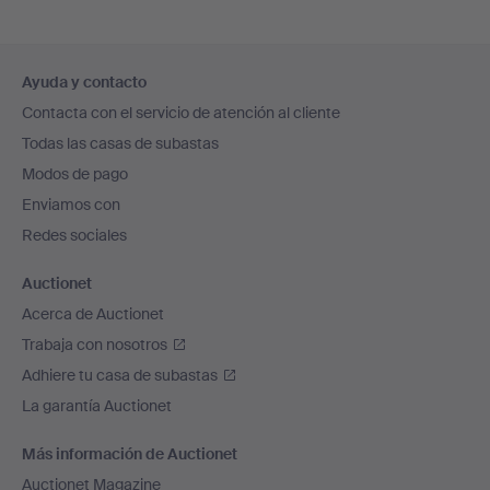
Navegación
Ayuda y contacto
en
Contacta con el servicio de atención al cliente
el
Todas las casas de subastas
pie
Modos de pago
de
Enviamos con
página
Redes sociales
Auctionet
Acerca de Auctionet
Trabaja con nosotros
Adhiere tu casa de subastas
La garantía Auctionet
Más información de Auctionet
Auctionet Magazine