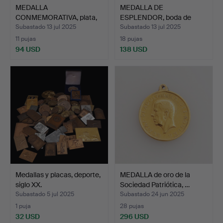
MEDALLA
MEDALLA DE
CONMEMORATIVA, plata,
ESPLENDOR, boda de
Växjö 650 añ…
plata de Ósc…
Subastado 13 jul 2025
Subastado 13 jul 2025
11 pujas
18 pujas
94 USD
138 USD
Medallas y placas, deporte,
MEDALLA de oro de la
siglo XX.
Sociedad Patriótica, …
Subastado 5 jul 2025
Subastado 24 jun 2025
1 puja
28 pujas
32 USD
296 USD