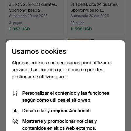
JETONG, oro, 24 quilates,
JETONG, oro, 24 quilates,
Sporrong, peso 2…
Sporrong, peso 1…
Subastado 20 oct 2025
Subastado 20 oct 2025
31 pujas
29 pujas
2.953 USD
11.598 USD
Usamos cookies
Algunas cookies son necesarias para utilizar el
servicio. Las cookies que tú mismo puedes
gestionar se utilizan para:
Personalizar el contenido y las funciones
según cómo utilices el sitio web.
JETONG, oro, 24 quilates,
MEDALLA, oro de 18
Sporrong, peso 2…
quilates, peso total 26…
Desarrollar y mejorar Auctionet.
Subastado 20 oct 2025
Subastado 21 sep 2025
Mostrarte y promocionar noticias y
21 pujas
15 pujas
2.953 USD
2.112 USD
contenidos en sitios web externos.