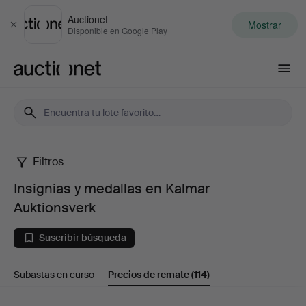
Auctionet
Mostrar
Cerrar
Disponible en Google Play
Auctionet.com
Filtros
Insignias
Insignias y medallas en Kalmar
y
Auktionsverk
medallas
Suscribir búsqueda
en
Subastas en curso
Precios de remate
(114)
Kalmar