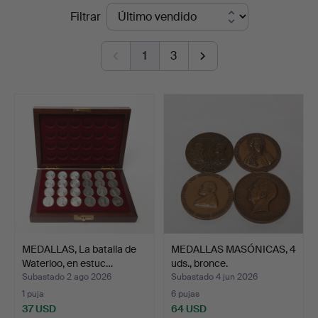
Precios
Filtrar
Auktionsverk
de
1
3
remate
MEDALLAS, La batalla de
MEDALLAS MASÓNICAS, 4
Waterloo, en estuc…
uds., bronce.
Subastado 2 ago 2026
Subastado 4 jun 2026
1 puja
6 pujas
37 USD
64 USD