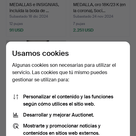
MEDALLAS e INSIGNIAS,
MEDALLA, oro 18K/23 K (en
incluida la boda de …
la corona), Soci…
Subastado 18 dic 2024
Subastado 24 nov 2024
12 pujas
7 pujas
91 USD
2.251 USD
Usamos cookies
Algunas cookies son necesarias para utilizar el
servicio. Las cookies que tú mismo puedes
gestionar se utilizan para:
Personalizar el contenido y las funciones
según cómo utilices el sitio web.
Una medalla de oro de 18
Conjunto de tres medallas
quilates, Jönköpi…
de bronce del si…
Desarrollar y mejorar Auctionet.
Subastado 24 nov 2024
Subastado 23 nov 2024
Mostrarte y promocionar noticias y
8 pujas
1 puja
1.704 USD
37 USD
contenidos en sitios web externos.