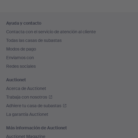
Navegación
Ayuda y contacto
en
Contacta con el servicio de atención al cliente
el
Todas las casas de subastas
pie
Modos de pago
de
Enviamos con
página
Redes sociales
Auctionet
Acerca de Auctionet
Trabaja con nosotros
Adhiere tu casa de subastas
La garantía Auctionet
Más información de Auctionet
Auctionet Magazine