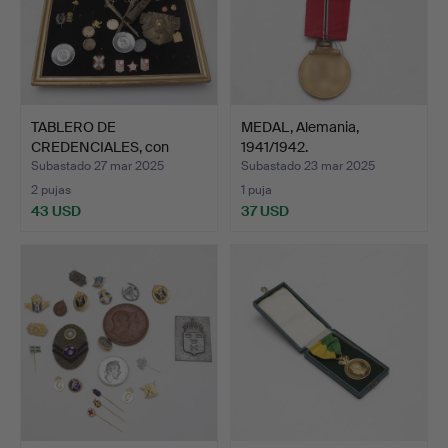
TABLERO DE
MEDAL, Alemania,
CREDENCIALES, con
1941/1942.
insignias.
Subastado 27 mar 2025
Subastado 23 mar 2025
2 pujas
1 puja
43 USD
37 USD