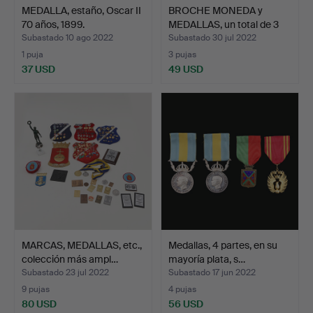
MEDALLA, estaño, Oscar II
BROCHE MONEDA y
70 años, 1899.
MEDALLAS, un total de 3
pi…
Subastado 10 ago 2022
Subastado 30 jul 2022
1 puja
3 pujas
37 USD
49 USD
MARCAS, MEDALLAS, etc.,
Medallas, 4 partes, en su
colección más ampl…
mayoría plata, s…
Subastado 23 jul 2022
Subastado 17 jun 2022
9 pujas
4 pujas
80 USD
56 USD