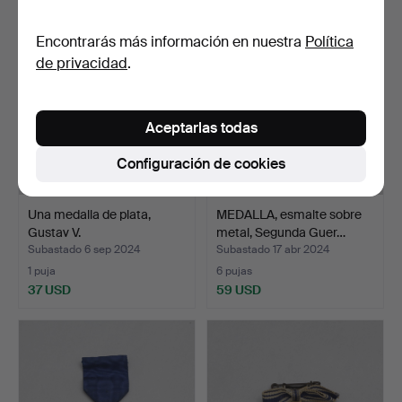
Encontrarás más información en nuestra
Política
de privacidad
.
Aceptarlas todas
Configuración de cookies
Una medalla de plata,
MEDALLA, esmalte sobre
Gustav V.
metal, Segunda Guer…
Subastado 6 sep 2024
Subastado 17 abr 2024
1 puja
6 pujas
37 USD
59 USD