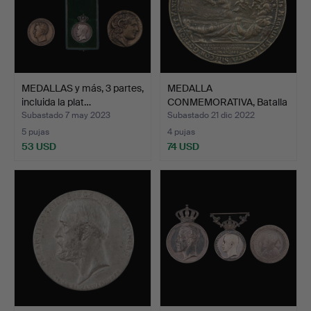
MEDALLAS y más, 3 partes,
MEDALLA
incluida la plat…
CONMEMORATIVA, Batalla
de Lützen, …
Subastado 7 may 2023
Subastado 21 dic 2022
5 pujas
4 pujas
53 USD
74 USD